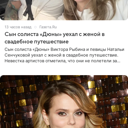
13 часов назад
Газета.Ru
Сын солиста «Дюны» уехал с женой в
свадебное путешествие
Сын солиста «Дюны» Виктора Рыбина и певицы Натальи
Сенчуковой уехал с женой в свадебное путешествие.
Невестка артистов отметила, что они не полетели за
границу, а выбрали для отдыха эко-комплекс в
Калужской