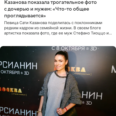
Казанова показала трогательное фото
с дочерью и мужем: «Что-то общее
проглядывается»
Певица Сати Казанова поделилась с поклонниками
редким кадром из семейной жизни. В своем блоге
артистка показала фото, где ее муж Стефано Тиоццо и
их маленькая дочь спят рядом. На снимке отец и
малышка лежат в