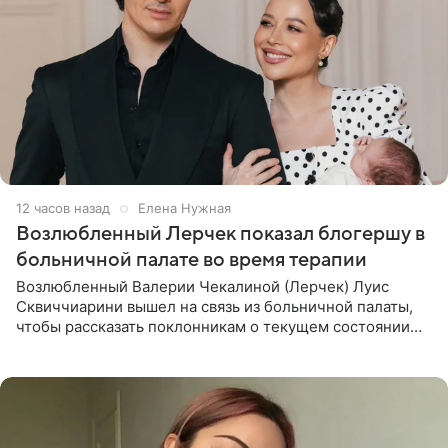
12 часов назад
Елена Нужная
Возлюбленный Лерчек показал блогершу в
больничной палате во время терапии
Возлюбленный Валерии Чекалиной (Лерчек) Луис
Сквиччиарини вышел на связь из больничной палаты,
чтобы рассказать поклонникам о текущем состоянии
блогерши. Он подтвердил, что основной курс
химиотерапии позади, но