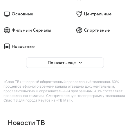
Основные
Центральные
Фильмы и Сериалы
Спортивные
Новостные
Показать еще
«Спас ТВ» — первый общественный православный телеканал. 60%
процентов эфирного времени канала отведено документальным,
просветительским и образовательным программам, 40% составляет
православная тематика. Смотрите полную телепрограмму телеканала
Спас ТВ для города Реутов на «ТВ Mail».
Новости ТВ