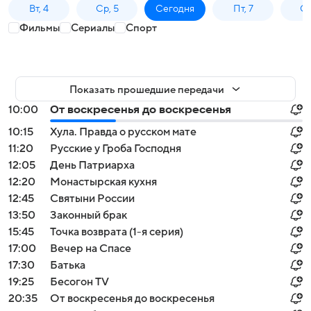
Вт, 4
Ср, 5
Сегодня
Пт, 7
Сб
Фильмы
Сериалы
Спорт
Показать прошедшие передачи
10:00
От воскресенья до воскресенья
10:15
Хула. Правда о русском мате
11:20
Русские у Гроба Господня
12:05
День Патриарха
12:20
Монастырская кухня
12:45
Святыни России
13:50
Законный брак
15:45
Точка возврата (1-я серия)
17:00
Вечер на Спасе
17:30
Батька
19:25
Бесогон TV
20:35
От воскресенья до воскресенья