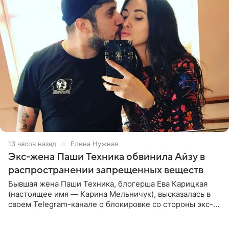
13 часов назад
Елена Нужная
Экс-жена Паши Техника обвинила Айзу в
распространении запрещенных веществ
Бывшая жена Паши Техника, блогерша Ева Карицкая
(настоящее имя — Карина Мельничук), высказалась в
своем Telegram-канале о блокировке со стороны экс-
супруги Гуфа Айзы-Лилуны Ай. Карицкая утверждает,
что ее