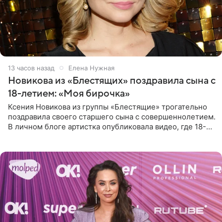
13 часов назад
Елена Нужная
Новикова из «Блестящих» поздравила сына с
18-летием: «Моя бирочка»
Ксения Новикова из группы «Блестящие» трогательно
поздравила своего старшего сына с совершеннолетием.
В личном блоге артистка опубликовала видео, где 18-
летний Мирон легко подхватил маму на руки и закружил
во