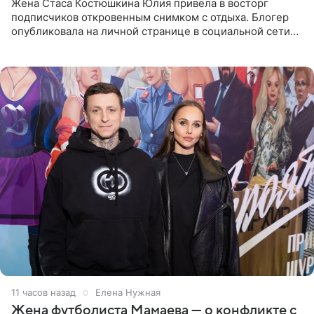
Жена Стаса Костюшкина Юлия привела в восторг
подписчиков откровенным снимком с отдыха. Блогер
опубликовала на личной странице в социальной сети
фото в ярком бикини, позируя на пирсе во время отпуска
в Турции,
11 часов назад
Елена Нужная
Жена футболиста Мамаева — о конфликте с