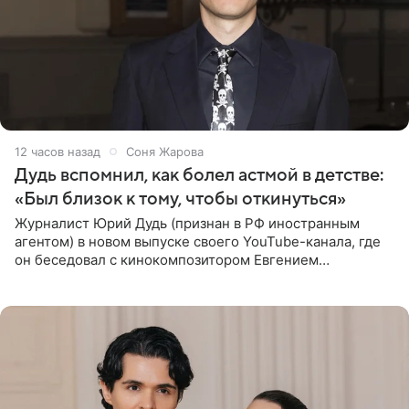
12 часов назад
Соня Жарова
Дудь вспомнил, как болел астмой в детстве:
«Был близок к тому, чтобы откинуться»
Журналист Юрий Дудь (признан в РФ иностранным
агентом) в новом выпуске своего YouTube-канала, где
он беседовал с кинокомпозитором Евгением
Гальпериным, поделился личной историей о борьбе с
бронхиальной астмой в