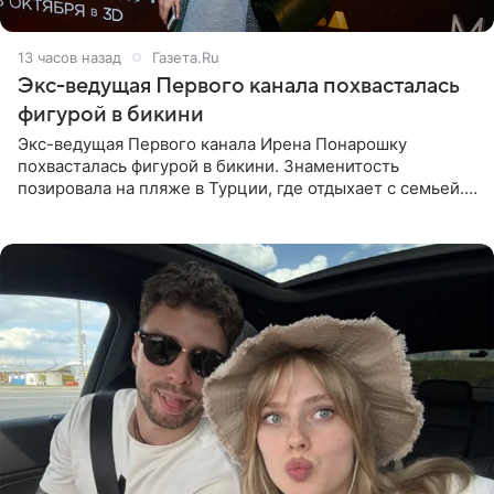
13 часов назад
Газета.Ru
Экс-ведущая Первого канала похвасталась
фигурой в бикини
Экс-ведущая Первого канала Ирена Понарошку
похвасталась фигурой в бикини. Знаменитость
позировала на пляже в Турции, где отдыхает с семьей.
Она поделилась кадрами с отдыха в Instagram (владелец
компания Meta