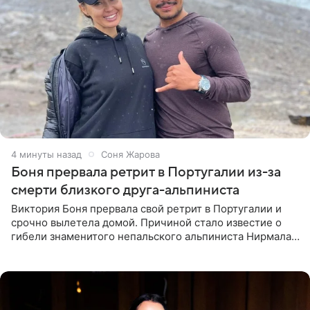
4 минуты назад
Соня Жарова
Боня прервала ретрит в Португалии из-за
смерти близкого друга-альпиниста
Виктория Боня прервала свой ретрит в Португалии и
срочно вылетела домой. Причиной стало известие о
гибели знаменитого непальского альпиниста Нирмала
«Нимса» Пурджи, которого модель называла своим
близким другом