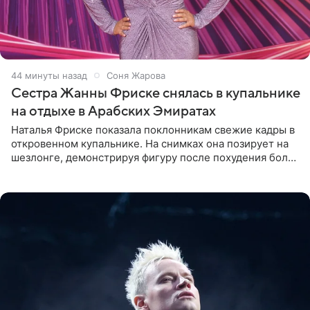
44 минуты назад
Соня Жарова
Сестра Жанны Фриске снялась в купальнике
на отдыхе в Арабских Эмиратах
Наталья Фриске показала поклонникам свежие кадры в
откровенном купальнике. На снимках она позирует на
шезлонге, демонстрируя фигуру после похудения более
чем на десять килограммов. В подписи к посту