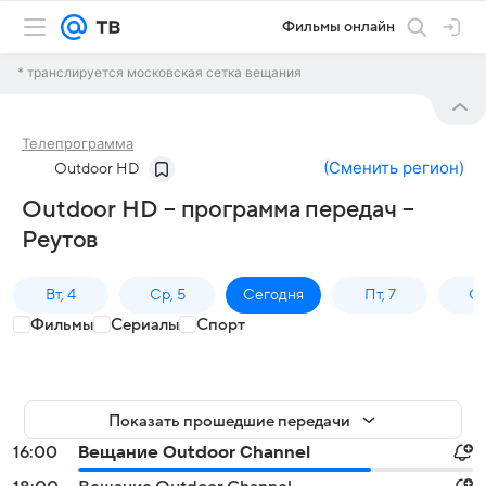
Фильмы онлайн
* транслируется московская сетка вещания
Телепрограмма
(
Сменить регион
)
Outdoor HD
Outdoor HD – программа передач –
Реутов
Вт, 4
Ср, 5
Сегодня
Пт, 7
Сб
Фильмы
Сериалы
Спорт
Показать прошедшие передачи
16:00
Вещание Outdoor Channel