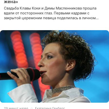
жена»
Свадьба Клавы Коки и Димы Масленникова прошла
вдали от посторонних глаз. Первыми кадрами с
закрытой церемонии певица поделилась в личном
блоге. Артистка выложила серию свадебных снимков и
оставила лаконичную
29 минут назад
Екатерина Генберг