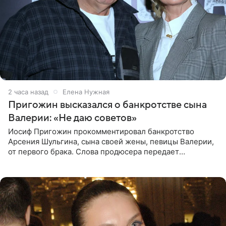
2 часа назад
Елена Нужная
Пригожин высказался о банкротстве сына
Валерии: «Не даю советов»
Иосиф Пригожин прокомментировал банкротство
Арсения Шульгина, сына своей жены, певицы Валерии,
от первого брака. Слова продюсера передает
«СтарХит». Пригожин признался, что не лезет в дела
взрослых детей, и