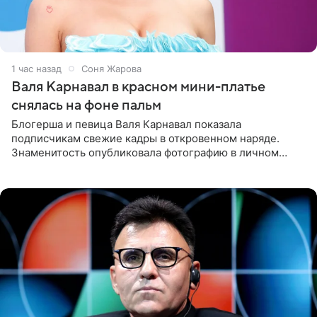
1 час назад
Соня Жарова
Валя Карнавал в красном мини-платье
снялась на фоне пальм
Блогерша и певица Валя Карнавал показала
подписчикам свежие кадры в откровенном наряде.
Знаменитость опубликовала фотографию в личном
блоге. 24-летняя артистка позировала перед камерой в
обтягивающем красном