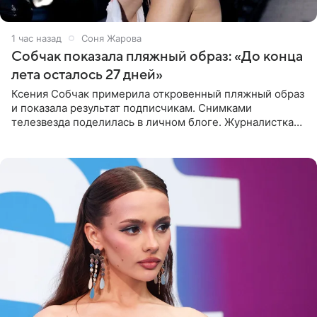
1 час назад
Соня Жарова
Собчак показала пляжный образ: «До конца
лета осталось 27 дней»
Ксения Собчак примерила откровенный пляжный образ
и показала результат подписчикам. Снимками
телезвезда поделилась в личном блоге. Журналистка
сейчас отдыхает за рубежом. На свежем кадре Собчак
запечатлена в