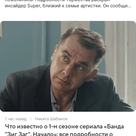
инсайдер Super, близкий к семье артистки. Он сообщил,
что отец невесты остался в полном восторге от
праздника.
1 час назад
Никита Шабанов
Что известно о 1-м сезоне сериала «Банда
“Зиг Заг”. Начало»: все подробности о