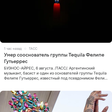
1 час назад
ТАСС
Умер сооснователь группы Tequila Фелипе
Гутьеррес
БУЭНОС-АЙРЕС, 6 августа. /ТАСС/. Аргентинский
музыкант, басист и один из основателей группы Tequila
Фелипе Гутьеррес, известный под псевдонимом Фелипе
Липе, умер на 69-м году жизни. Об этом сообщил его
бывший