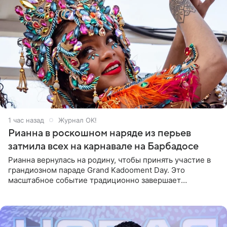
1 час назад
Журнал OK!
Рианна в роскошном наряде из перьев
затмила всех на карнавале на Барбадосе
Рианна вернулась на родину, чтобы принять участие в
грандиозном параде Grand Kadooment Day. Это
масштабное событие традиционно завершает
ежегодный фестиваль урожая Crop Over, посвященный
окончанию сбора