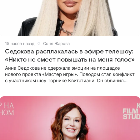
15 часов назад
Соня Жарова
Седокова расплакалась в эфире телешоу:
«Никто не смеет повышать на меня голос»
Анна Седокова не сдержала эмоции на площадке
нового проекта «Мастер игры». Поводом стал конфликт
с участником шоу Торнике Квитатиани. Он обвинил
певицу в нечестной игре, и словесная перепалка
переросла в