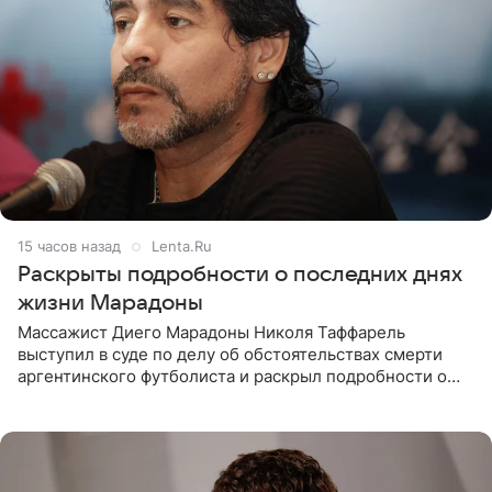
15 часов назад
Lenta.Ru
Раскрыты подробности о последних днях
жизни Марадоны
Массажист Диего Марадоны Николя Таффарель
выступил в суде по делу об обстоятельствах смерти
аргентинского футболиста и раскрыл подробности о
последних днях его жизни. Его слова приводит AFP. На
заседании