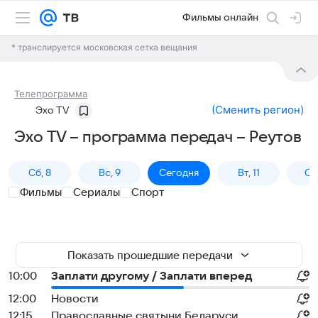
Фильмы онлайн
* транслируется московская сетка вещания
Телепрограмма
(
Сменить регион
)
Эхо TV
Эхо TV – программа передач – Реутов
Сб, 8
Вс, 9
Сегодня
Вт, 11
Ср,
Фильмы
Сериалы
Спорт
Показать прошедшие передачи
10:00
Заплати другому / Заплати вперед
12:00
Новости
12:15
Православные святыни Беларуси