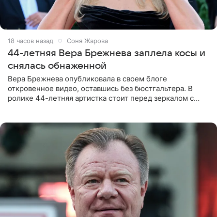
18 часов назад
Соня Жарова
44-летняя Вера Брежнева заплела косы и
снялась обнаженной
Вера Брежнева опубликовала в своем блоге
откровенное видео, оставшись без бюстгальтера. В
ролике 44-летняя артистка стоит перед зеркалом с
обнаженной грудью. Волосы певица собрала в косы и
надела головной убор.