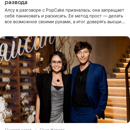
развода
Алсу в разговоре с PopCake призналась: она запрещает
себе паниковать и раскисать. Ее метод прост — делать
все возможное своими руками, а итог доверять высшим
силам. Певица утверждает, что истерики и потеря
17 часов назад
Соня Жарова