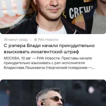
38 минут назад
© РИА Новости
С рэпера Влади начали принудительно
взыскивать иноагентский штраф
МОСКВА, 10 авг — РИА Новости. Приставы начали
принудительно взыскивать с рэп-исполнителя
Владислава Лешкевича (творческий псевдоним —
Влади; признан иноагентом в РФ) штраф за нарушение
порядка деятельности