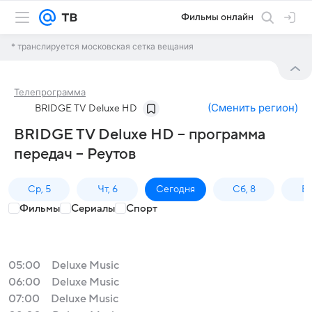
Фильмы онлайн
* транслируется московская сетка вещания
Телепрограмма
(
Сменить регион
)
BRIDGE TV Deluxe HD
BRIDGE TV Deluxe HD – программа
передач – Реутов
Ср, 5
Чт, 6
Сегодня
Сб, 8
Вс
Фильмы
Сериалы
Спорт
05:00
Deluxe Music
06:00
Deluxe Music
07:00
Deluxe Music