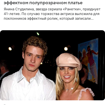
эффектном полупрозрачном платье
Янина Студилина, звезда сериала «Ранетки», празднует
41-летие. По случаю торжества актриса выложила для
поклонников эффектный ролик, который записали
прошлой ночью. В кадре артистка предстала в
вечернем