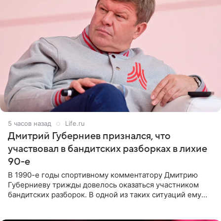
5 часов назад
Life.ru
Дмитрий Губерниев признался, что
участвовал в бандитских разборках в лихие
90-е
В 1990-е годы спортивному комментатору Дмитрию
Губерниеву трижды довелось оказаться участником
бандитских разборок. В одной из таких ситуаций ему
выдали тяжелый предмет и приказали вступить в драку,
однако он