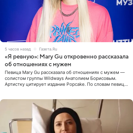
5 часов назад
Газета.Ru
«Я ревную»: Mary Gu откровенно рассказала
об отношениях с мужем
Певица Mary Gu рассказала об отношениях с мужем —
солистом группы Wildways Анатолием Борисовым.
Артистку цитирует издание Popcake. По словам певицы,
залог любви — это принять недостатки другого
человека. Также