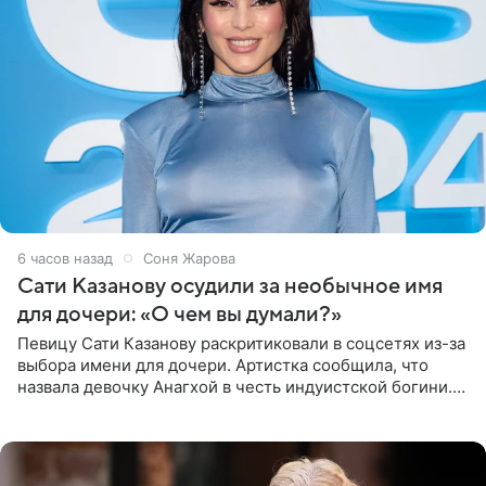
6 часов назад
Соня Жарова
Сати Казанову осудили за необычное имя
для дочери: «О чем вы думали?»
Певицу Сати Казанову раскритиковали в соцсетях из-за
выбора имени для дочери. Артистка сообщила, что
назвала девочку Анагхой в честь индуистской богини.
При этом исполнительница скрывала это имя от
поклонников