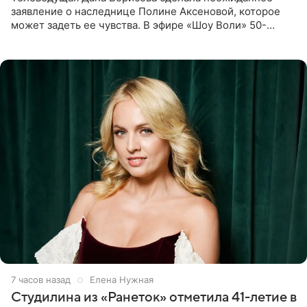
заявление о наследнице Полине Аксеновой, которое
может задеть ее чувства. В эфире «Шоу Воли» 50-
летняя знаменитость откровенно призналась, что не
считает свою дочь
7 часов назад
Елена Нужная
Студилина из «Ранеток» отметила 41-летие в