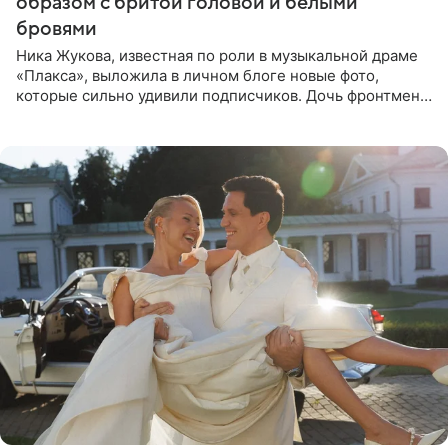
образом с бритой головой и белыми
бровями
Ника Жукова, известная по роли в музыкальной драме
«Плакса», выложила в личном блоге новые фото,
которые сильно удивили подписчиков. Дочь фронтмена
группы «Руки Вверх!» Сергея Жукова предстала перед
публикой с