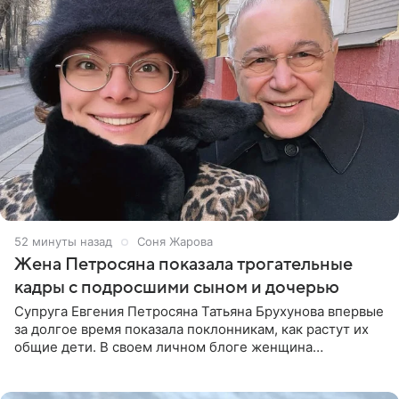
52 минуты назад
Соня Жарова
Жена Петросяна показала трогательные
кадры с подросшими сыном и дочерью
Супруга Евгения Петросяна Татьяна Брухунова впервые
за долгое время показала поклонникам, как растут их
общие дети. В своем личном блоге женщина
опубликовала редкие кадры с шестилетним сыном
Ваганом и