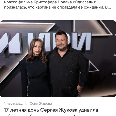
нового фильма Кристофера Нолана «Одиссея» и
призналась, что картина не оправдала ее ожиданий. В
личном блоге модель рассказала, что они с компанией
не стали
1 час назад
Соня Жарова
17-летняя дочь Сергея Жукова удивила