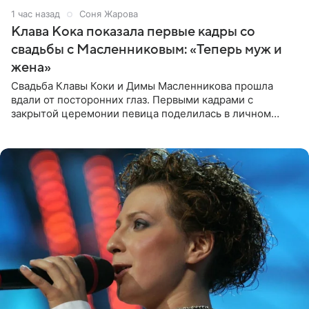
1 час назад
Соня Жарова
Клава Кока показала первые кадры со
свадьбы с Масленниковым: «Теперь муж и
жена»
Свадьба Клавы Коки и Димы Масленникова прошла
вдали от посторонних глаз. Первыми кадрами с
закрытой церемонии певица поделилась в личном
блоге. Артистка выложила серию свадебных снимков и
оставила лаконичную