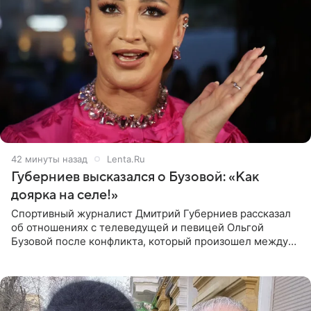
42 минуты назад
Lenta.Ru
Губерниев высказался о Бузовой: «Как
доярка на селе!»
Спортивный журналист Дмитрий Губерниев рассказал
об отношениях с телеведущей и певицей Ольгой
Бузовой после конфликта, который произошел между
ними в 2021 году в прямом эфире канала «Матч ТВ». В
разговоре с