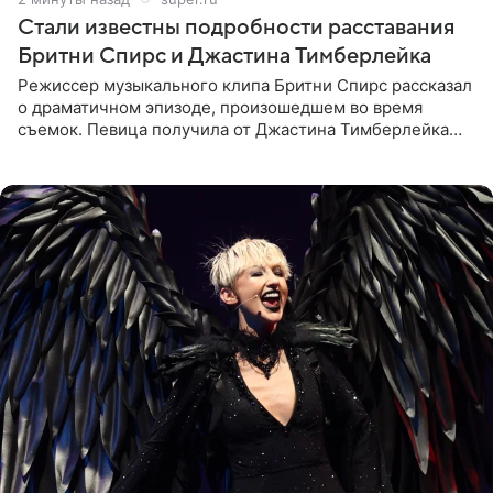
Стали известны подробности расставания
Бритни Спирс и Джастина Тимберлейка
Режиссер музыкального клипа Бритни Спирс рассказал
о драматичном эпизоде, произошедшем во время
съемок. Певица получила от Джастина Тимберлейка
сообщение о расставании прямо на площадке. По
словам постановщика,