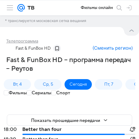
Фильмы онлайн
* транслируется московская сетка вещания
Телепрограмма
(
Сменить регион
)
Fast & FunBox HD
Fast & FunBox HD – программа передач
– Реутов
Вт, 4
Ср, 5
Сегодня
Пт, 7
Сб
Фильмы
Сериалы
Спорт
Показать прошедшие передачи
18:00
Better than four