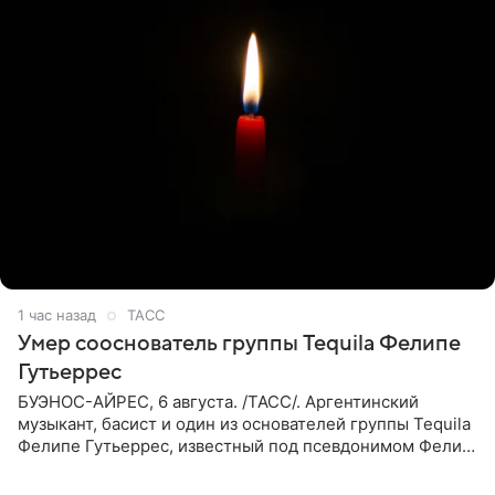
1 час назад
ТАСС
Умер сооснователь группы Tequila Фелипе
Гутьеррес
БУЭНОС-АЙРЕС, 6 августа. /ТАСС/. Аргентинский
музыкант, басист и один из основателей группы Tequila
Фелипе Гутьеррес, известный под псевдонимом Фелипе
Липе, умер на 69-м году жизни. Об этом сообщил его
бывший