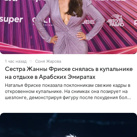
1 час назад
Соня Жарова
Сестра Жанны Фриске снялась в купальнике
на отдыхе в Арабских Эмиратах
Наталья Фриске показала поклонникам свежие кадры в
откровенном купальнике. На снимках она позирует на
шезлонге, демонстрируя фигуру после похудения более
чем на десять килограммов. В подписи к посту