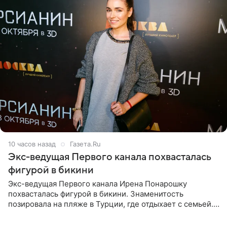
10 часов назад
Газета.Ru
Экс-ведущая Первого канала похвасталась
фигурой в бикини
Экс-ведущая Первого канала Ирена Понарошку
похвасталась фигурой в бикини. Знаменитость
позировала на пляже в Турции, где отдыхает с семьей.
Она поделилась кадрами с отдыха в Instagram (владелец
компания Meta