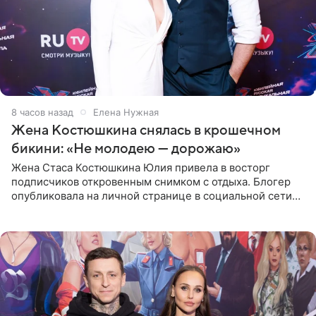
8 часов назад
Елена Нужная
Жена Костюшкина снялась в крошечном
бикини: «Не молодею — дорожаю»
Жена Стаса Костюшкина Юлия привела в восторг
подписчиков откровенным снимком с отдыха. Блогер
опубликовала на личной странице в социальной сети
фото в ярком бикини, позируя на пирсе во время отпуска
в Турции,