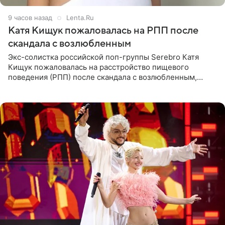
9 часов назад
Lenta.Ru
Катя Кищук пожаловалась на РПП после
скандала с возлюбленным
Экс-солистка российской поп-группы Serebro Катя
Кищук пожаловалась на расстройство пищевого
поведения (РПП) после скандала с возлюбленным,
популярным рэпером 9mice (настоящее имя — Сергей
Дмитриев).