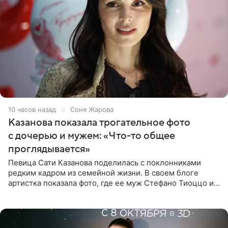
10 часов назад
Соня Жарова
Казанова показала трогательное фото
с дочерью и мужем: «Что-то общее
проглядывается»
Певица Сати Казанова поделилась с поклонниками
редким кадром из семейной жизни. В своем блоге
артистка показала фото, где ее муж Стефано Тиоццо и
их маленькая дочь спят рядом. На снимке отец и
малышка лежат в