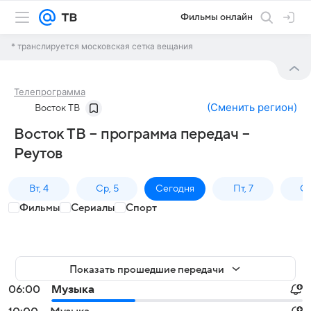
Фильмы онлайн
* транслируется московская сетка вещания
Телепрограмма
(
Сменить регион
)
Восток ТВ
Восток ТВ – программа передач –
Реутов
Вт, 4
Ср, 5
Сегодня
Пт, 7
Сб
Фильмы
Сериалы
Спорт
Показать прошедшие передачи
06:00
Музыка