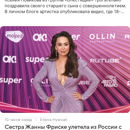
поздравила своего старшего сына с совершеннолетием.
В личном блоге артистка опубликовала видео, где 18-
летний Мирон легко подхватил маму на руки и закружил
во
10 часов назад
Елена Нужная
Сестра Жанны Фриске улетела из России с