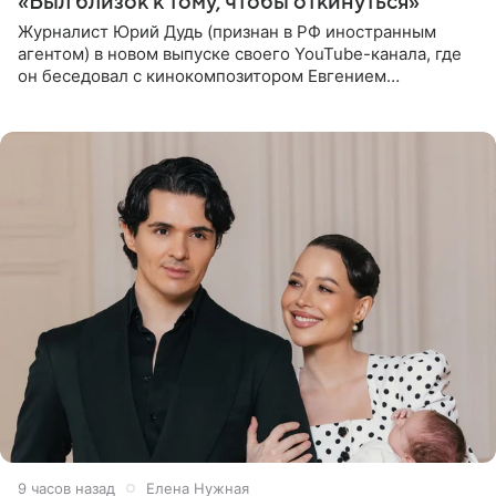
«Был близок к тому, чтобы откинуться»
Журналист Юрий Дудь (признан в РФ иностранным
агентом) в новом выпуске своего YouTube-канала, где
он беседовал с кинокомпозитором Евгением
Гальпериным, поделился личной историей о борьбе с
бронхиальной астмой в
9 часов назад
Елена Нужная