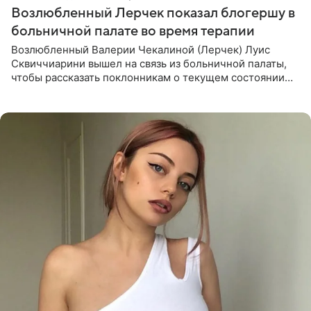
Возлюбленный Лерчек показал блогершу в
больничной палате во время терапии
Возлюбленный Валерии Чекалиной (Лерчек) Луис
Сквиччиарини вышел на связь из больничной палаты,
чтобы рассказать поклонникам о текущем состоянии
блогерши. Он подтвердил, что основной курс
химиотерапии позади, но