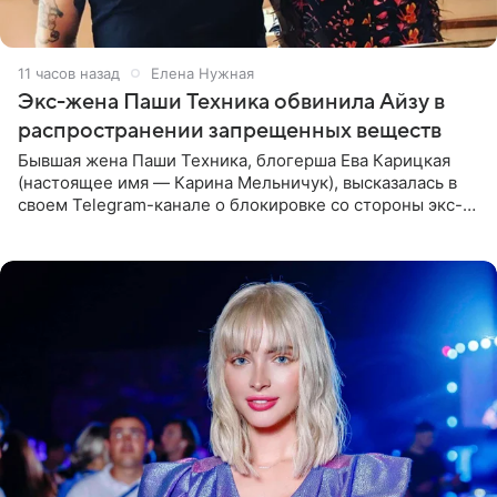
11 часов назад
Елена Нужная
Экс-жена Паши Техника обвинила Айзу в
распространении запрещенных веществ
Бывшая жена Паши Техника, блогерша Ева Карицкая
(настоящее имя — Карина Мельничук), высказалась в
своем Telegram-канале о блокировке со стороны экс-
супруги Гуфа Айзы-Лилуны Ай. Карицкая утверждает,
что ее