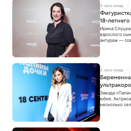
3 часа назад
Фигуристка
18-летнего
Ирина Слуцкая
взрослого сын
антураж — со
фигуристка
3 часа назад
Беременная
ультракор
Звезда «Папин
юбке. Актриса
несколько сел
социальной се