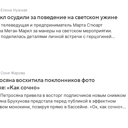
Елена Нужная
л осудили за поведение на светском ужине
 телеведущая и предприниматель Марта Стюарт
ла Меган Маркл за манеры на светском мероприятии.
 поделилась деталями личной встречи с герцогиней
ишет PageSix. По
Соня Жарова
осяна восхитила поклонников фото
ке: «Как сочно»
 Петросяна привела в восторг подписчиков новым снимком
ьяна Брухунова предстала перед публикой в эффектном
ом монокини, позируя прямо в бассейне. «Ох, как сочно»,