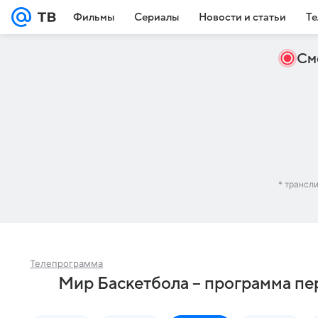
Фильмы
Сериалы
Новости и статьи
Те
См
* трансл
Телепрограмма
Мир Баскетбола – программа пер