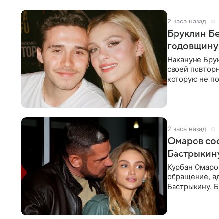
2 часа назад
Бруклин Бе
годовщину
Накануне Бру
своей повтор
которую не по
считает это
2 часа назад
Омаров соо
Бастрыкину
Курбан Омаро
обращение, а
Бастрыкину. 
в личном блог