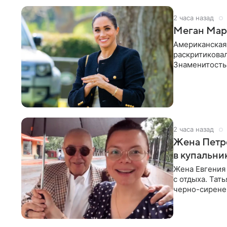
2 часа назад
Меган Марк
Американская
раскритикова
Знаменитость
Сассекской, п
2 часа назад
Жена Петр
в купальни
Жена Евгения
с отдыха. Тат
черно-сиренев
«Татьяна,