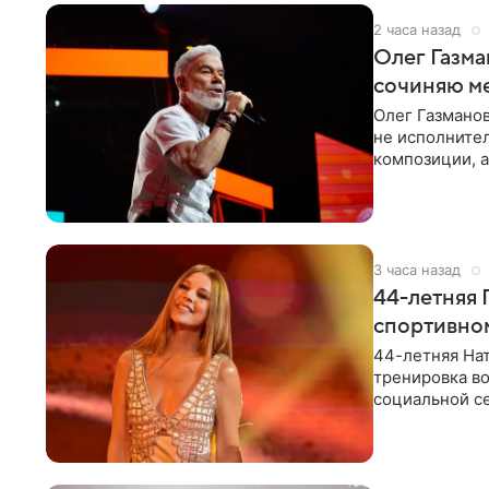
2 часа назад
Олег Газма
сочиняю м
Олег Газманов
не исполнител
композиции, а
музыканта,
3 часа назад
44-летняя 
спортивно
44-летняя Нат
тренировка во
социальной се
красном