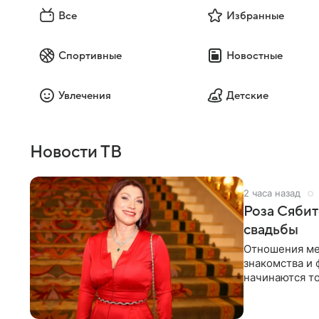
Все
Избранные
Спортивные
Новостные
Увлечения
Детские
Новости ТВ
2 часа назад
Роза Сябит
свадьбы
Отношения ме
знакомства и 
начинаются то
многого,