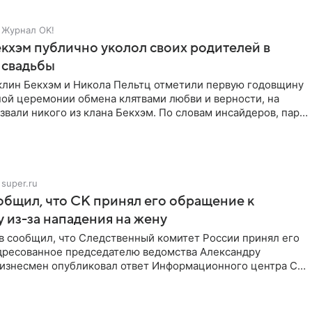
Журнал OK!
кхэм публично уколол своих родителей в
 свадьбы
клин Бекхэм и Никола Пельтц отметили первую годовщину
ной церемонии обмена клятвами любви и верности, на
звали никого из клана Бекхэм. По словам инсайдеров, пара
super.ru
бщил, что СК принял его обращение к
 из-за нападения на жену
в сообщил, что Следственный комитет России принял его
дресованное председателю ведомства Александру
Бизнесмен опубликовал ответ Информационного центра СК
е. В