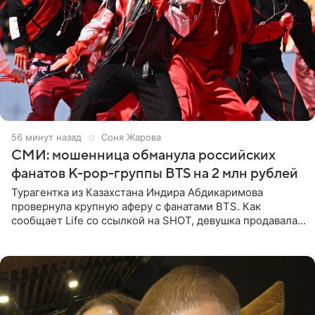
56 минут назад
Соня Жарова
СМИ: мошенница обманула российских
фанатов K-pop-группы BTS на 2 млн рублей
Турагентка из Казахстана Индира Абдикаримова
провернула крупную аферу с фанатами BTS. Как
сообщает Life со ссылкой на SHOT, девушка продавала
поддельные туры на концерт группы в Пусане. По
данным издания,