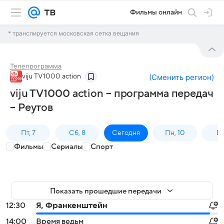
Фильмы онлайн
* транслируется московская сетка вещания
Телепрограмма
viju TV1000 action
(
Сменить регион
)
viju TV1000 action – программа передач
– Реутов
Пт, 7
Сб, 8
Сегодня
Пн, 10
Вт,
Фильмы
Сериалы
Спорт
Показать прошедшие передачи
12:30
Я, Франкенштейн
14:00
Время ведьм