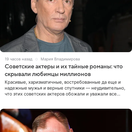
19 часов назад
Мария Владимирова
Советские актеры и их тайные романы: что
скрывали любимцы миллионов
Красивые, харизматичные, востребованные да еще и
надежные мужья и верные спутники — неудивительно,
что этих советских актеров обожали и уважали все
женщины большой страны, и наверняка не раз ставили
их в