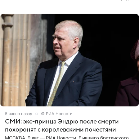
зеркалом в черном топе с кружевом, который
дополнила
5 часов назад
© РИА Новости
СМИ: экс-принца Эндрю после смерти
похоронят с королевскими почестями
МОСКВА, 9 авг — РИА Новости. Бывшего британского