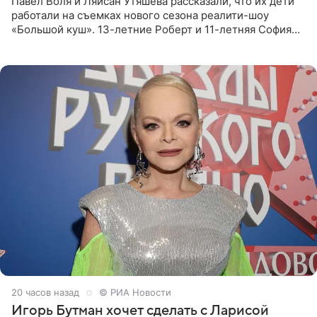
Павел Воля и Ляйсан Утяшева рассказали, что их дети
работали на съемках нового сезона реалити-шоу
«Большой куш». 13-летние Роберт и 11-летняя София
отправились вместе с родителями в Таиланд и успели
поработать
20 часов назад
© РИА Новости
Игорь Бутман хочет сделать с Ларисой