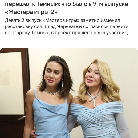
перешел к Темным: что было в 9-м выпуске
«Мастера игры-2»
Девятый выпуск «Мастера игры» заметно изменил
расстановку сил. Влад Череватый согласился перейти
на сторону Темных, в проект пришел новый участник, а
Курбан Омаров и Анна Седокова оказались под таким
давлением.