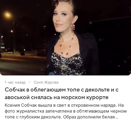
1 час назад
Соня Жарова
Собчак в облегающем топе с декольте и с
авоськой снялась на морском курорте
Ксения Собчак вышла в свет в откровенном наряде. На
фото журналистка запечатлена в обтягивающем черном
топе с глубоким декольте. Образ дополнили белая
юбка-миди, вьетнамки на платформе и соломенная
шляпа.