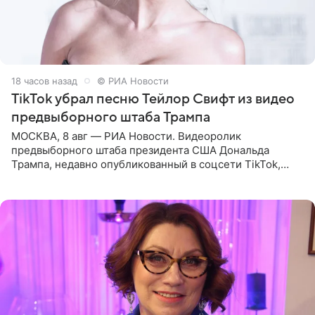
18 часов назад
© РИА Новости
TikTok убрал песню Тейлор Свифт из видео
предвыборного штаба Трампа
МОСКВА, 8 авг — РИА Новости. Видеоролик
предвыборного штаба президента США Дональда
Трампа, недавно опубликованный в соцсети TikTok,
остался без звуковой дорожки в виде песни August
(«Август») американской