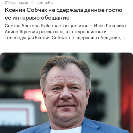
21 час назад
Lenta.Ru
Ксения Собчак не сдержала данное гостю
ее интервью обещание
Сестра блогера Exile (настоящее имя — Илья Яцкевич)
Алина Яцкевич рассказала, что журналистка и
телеведущая Ксения Собчак не сдержала обещание,
которое дала ему во время интервью с ним. Об этом она
заявила в