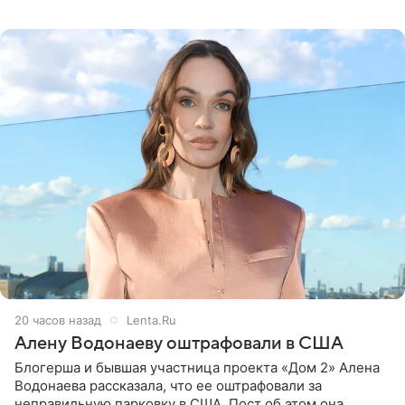
белую фотографию, на которой она прыгает в бассейн с
воздушными
20 часов назад
Lenta.Ru
Алену Водонаеву оштрафовали в США
Блогерша и бывшая участница проекта «Дом 2» Алена
Водонаева рассказала, что ее оштрафовали за
неправильную парковку в США. Пост об этом она