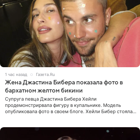
1 час назад
Газета.Ru
Жена Джастина Бибера показала фото в
бархатном желтом бикини
Супруга певца Джастина Бибера Хейли
продемонстрирвала фигуру в купальнике. Модель
опубликовала фото в своем блоге. Хейли Бибер стояла
перед зеркалом в желтом крошечном бархатном
бикини, которое дополнила