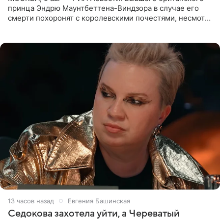
принца Эндрю Маунтбеттена-Виндзора в случае его
смерти похоронят с королевскими почестями, несмотря
на лишение всех титулов, сообщает Daily Mail со
ссылкой на
13 часов назад
Евгения Башинская
Седокова захотела уйти, а Череватый