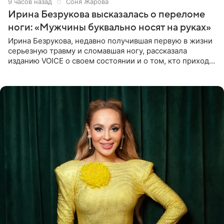
9 часов назад
Соня Жарова
Ирина Безрукова высказалась о переломе
ноги: «Мужчины буквально носят на руках»
Ирина Безрукова, недавно получившая первую в жизни
серьезную травму и сломавшая ногу, рассказала
изданию VOICE о своем состоянии и о том, кто приходит
ей на помощь. Поддержку актриса ощущает со всех
сторон.