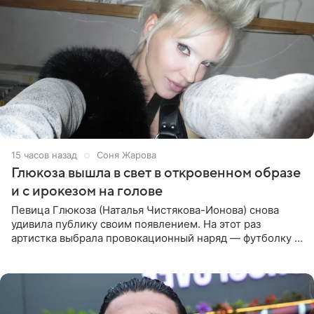
15 часов назад
Соня Жарова
Глюкоза вышла в свет в откровенном образе
и с ирокезом на голове
Певица Глюкоза (Наталья Чистякова-Ионова) снова
удивила публику своим появлением. На этот раз
артистка выбрала провокационный наряд — футболку с
принтом, имитирующим полуобнаженную грудь. Свой
образ Глюкоза