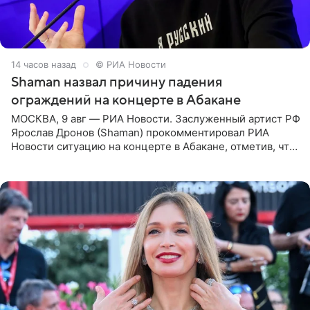
14 часов назад
© РИА Новости
Shaman назвал причину падения
ограждений на концерте в Абакане
МОСКВА, 9 авг — РИА Новости. Заслуженный артист РФ
Ярослав Дронов (Shaman) прокомментировал РИА
Новости ситуацию на концерте в Абакане, отметив, что
во время исполнения песни «Братья-славяне» он
обменивался