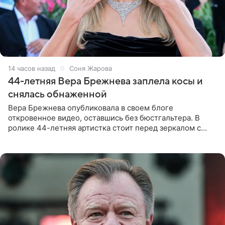
14 часов назад
Соня Жарова
44-летняя Вера Брежнева заплела косы и
снялась обнаженной
Вера Брежнева опубликовала в своем блоге
откровенное видео, оставшись без бюстгальтера. В
ролике 44-летняя артистка стоит перед зеркалом с
обнаженной грудью. Волосы певица собрала в косы и
надела головной убор.