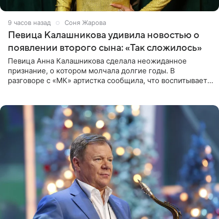
9 часов назад
Соня Жарова
Певица Калашникова удивила новостью о
появлении второго сына: «Так сложилось»
Певица Анна Калашникова сделала неожиданное
признание, о котором молчала долгие годы. В
разговоре с «МК» артистка сообщила, что воспитывает
не одного, а сразу двух сыновей. «На самом деле я
всегда мечтала, что