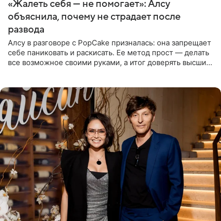
«Жалеть себя — не помогает»: Алсу
объяснила, почему не страдает после
развода
Алсу в разговоре с PopCake призналась: она запрещает
себе паниковать и раскисать. Ее метод прост — делать
все возможное своими руками, а итог доверять высшим
силам. Певица утверждает, что истерики и потеря