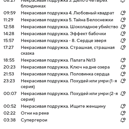
08:27
Некрасивая подружка 3. Дело о четырех
блондинках
09:59
Некрасивая подружка 4. Любовный квадрат
11:29
Некрасивая подружка 5. Тайна Белоснежки
12:58
Некрасивая подружка. Шоколадное убийство
14:28
Некрасивая подружка. Эффект бабочки
15:57
Некрасивая подружка - 8. Сердце зверя
17:27
Некрасивая подружка. Страшная, страшная
сказка
18:55
Некрасивая подружка. Палата №13
20:23
Некрасивая подружка. Ключ на дне озера
21:53
Некрасивая подружка. Половинка сердца
23:23
Некрасивая подружка. Похудей или умри (1-я
серия)
00:07
Некрасивая подружка. Похудей или умри (2-я
серия)
00:52
Некрасивая подружка. Ищите женщину
02:22
Огни на реке
03:38
Супергерои