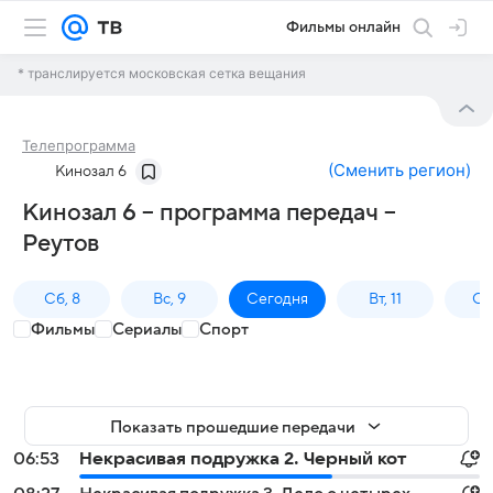
Фильмы онлайн
* транслируется московская сетка вещания
Телепрограмма
(
Сменить регион
)
Кинозал 6
Кинозал 6 – программа передач –
Реутов
Сб, 8
Вс, 9
Сегодня
Вт, 11
Ср,
Фильмы
Сериалы
Спорт
Показать прошедшие передачи
06:53
Некрасивая подружка 2. Черный кот