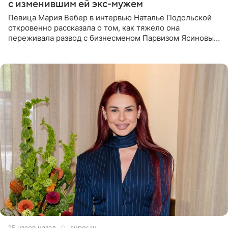
с изменившим ей экс-мужем
Певица Мария Вебер в интервью Наталье Подольской
откровенно рассказала о том, как тяжело она
переживала развод с бизнесменом Парвизом Ясиновым.
Артистка призналась, что измена бывшего супруга стала
для нее
15 часов назад
super.ru