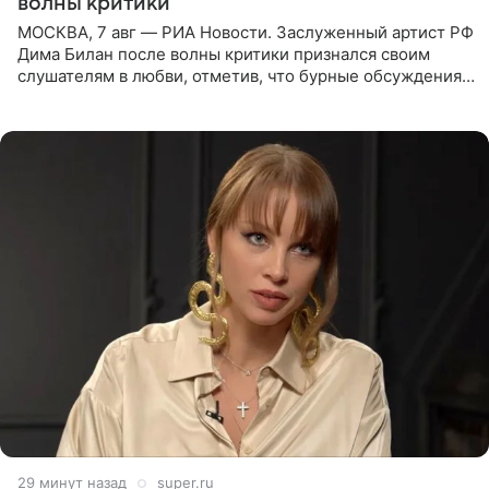
волны критики
МОСКВА, 7 авг — РИА Новости. Заслуженный артист РФ
Дима Билан после волны критики признался своим
слушателям в любви, отметив, что бурные обсуждения
запустили процесс поиска смыслов, возможностей и
глубин. В
29 минут назад
super.ru