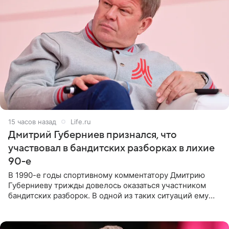
15 часов назад
Life.ru
Дмитрий Губерниев признался, что
участвовал в бандитских разборках в лихие
90-е
В 1990-е годы спортивному комментатору Дмитрию
Губерниеву трижды довелось оказаться участником
бандитских разборок. В одной из таких ситуаций ему
выдали тяжелый предмет и приказали вступить в драку,
однако он