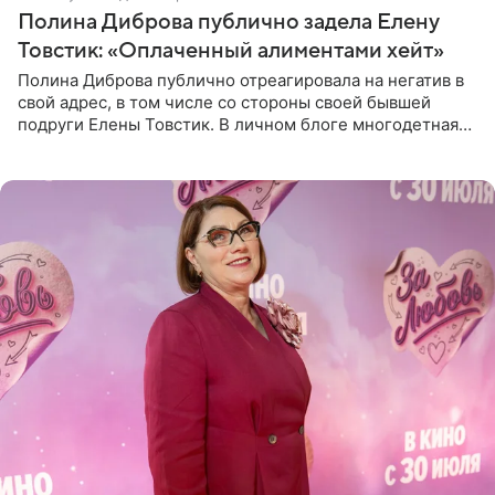
Полина Диброва публично задела Елену
Товстик: «Оплаченный алиментами хейт»
Полина Диброва публично отреагировала на негатив в
свой адрес, в том числе со стороны своей бывшей
подруги Елены Товстик. В личном блоге многодетная
мама дала понять, что считает экс‑супругу Романа
Товстика