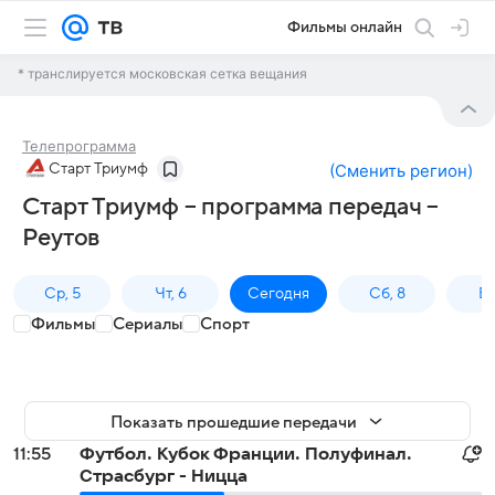
Фильмы онлайн
* транслируется московская сетка вещания
Телепрограмма
Старт Триумф
(
Сменить регион
)
Старт Триумф – программа передач –
Реутов
Ср, 5
Чт, 6
Сегодня
Сб, 8
Вс
Фильмы
Сериалы
Спорт
Показать прошедшие передачи
11:55
Футбол. Кубок Франции. Полуфинал.
Страсбург - Ницца