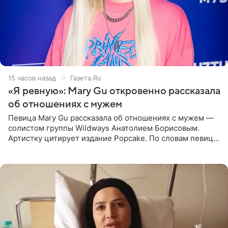
15 часов назад
Газета.Ru
«Я ревную»: Mary Gu откровенно рассказала
об отношениях с мужем
Певица Mary Gu рассказала об отношениях с мужем —
солистом группы Wildways Анатолием Борисовым.
Артистку цитирует издание Popcake. По словам певицы,
залог любви — это принять недостатки другого
человека. Также