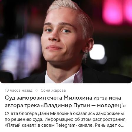
16 часов назад
Соня Жарова
Суд заморозил счета Милохина из-за иска
автора трека «Владимир Путин — молодец!»
Счета блогера Дани Милохина оказались заморожены
по решению суда. Информацию об этом распространил
«Пятый канал» в своем Telegram-канале. Речь идет о
сумме в 407,2 тыс. рублей. Причиной разбирательства