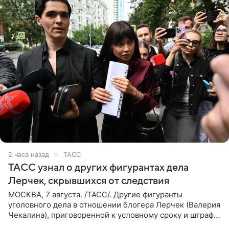
2 часа назад
ТАСС
ТАСС узнал о других фигурантах дела
Лерчек, скрывшихся от следствия
МОСКВА, 7 августа. /ТАСС/. Другие фигуранты
уголовного дела в отношении блогера Лерчек (Валерия
Чекалина), приговоренной к условному сроку и штрафу,
а также ее бывшего супруга и его бывшего бизнес-