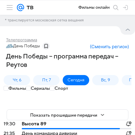
Фильмы онлайн
* транслируется московская сетка вещания
Телепрограмма
День Победы
(
Сменить регион
)
День Победы – программа передач –
Реутов
Чт, 6
Пт, 7
Сегодня
Вс, 9
Пн,
Фильмы
Сериалы
Спорт
Показать прошедшие передачи
19:30
Высота 89
21:35
День командира дивизии