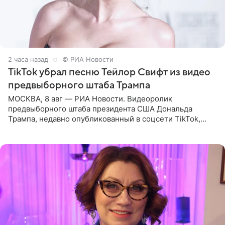
2 часа назад
© РИА Новости
TikTok убрал песню Тейлор Свифт из видео
предвыборного штаба Трампа
МОСКВА, 8 авг — РИА Новости. Видеоролик
предвыборного штаба президента США Дональда
Трампа, недавно опубликованный в соцсети TikTok,
остался без звуковой дорожки в виде песни August
(«Август») американской