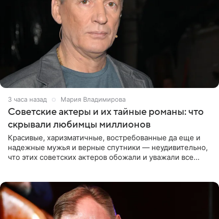
3 часа назад
Мария Владимирова
Советские актеры и их тайные романы: что
скрывали любимцы миллионов
Красивые, харизматичные, востребованные да еще и
надежные мужья и верные спутники — неудивительно,
что этих советских актеров обожали и уважали все
женщины большой страны, и наверняка не раз ставили
их в