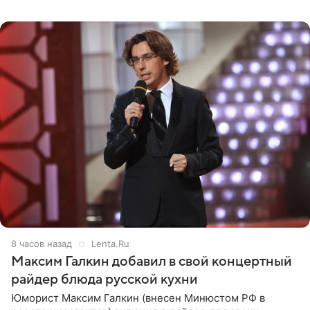
котором позирует у бассейна в белоснежном монокини
с
8 часов назад
Lenta.Ru
Максим Галкин добавил в свой концертный
райдер блюда русской кухни
Юморист Максим Галкин (внесен Минюстом РФ в