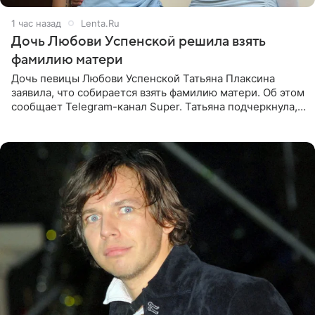
1 час назад
Lenta.Ru
Дочь Любови Успенской решила взять
фамилию матери
Дочь певицы Любови Успенской Татьяна Плаксина
заявила, что собирается взять фамилию матери. Об этом
сообщает Telegram-канал Super. Татьяна подчеркнула,
что приняла решение о смене фамилии, поскольку
именно от