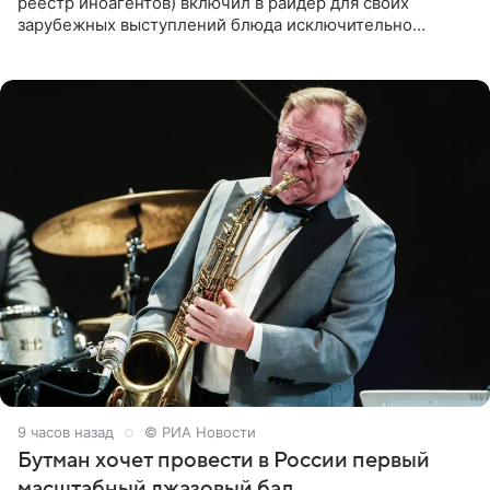
реестр иноагентов) включил в райдер для своих
зарубежных выступлений блюда исключительно
русской кухни. Об этом сообщает РИА Новости.
Согласно документу, в гримерную
9 часов назад
© РИА Новости
Бутман хочет провести в России первый
масштабный джазовый бал