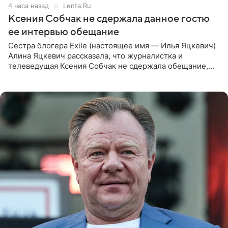
4 часа назад
Lenta.Ru
Ксения Собчак не сдержала данное гостю
ее интервью обещание
Сестра блогера Exile (настоящее имя — Илья Яцкевич)
Алина Яцкевич рассказала, что журналистка и
телеведущая Ксения Собчак не сдержала обещание,
которое дала ему во время интервью с ним. Об этом она
заявила в