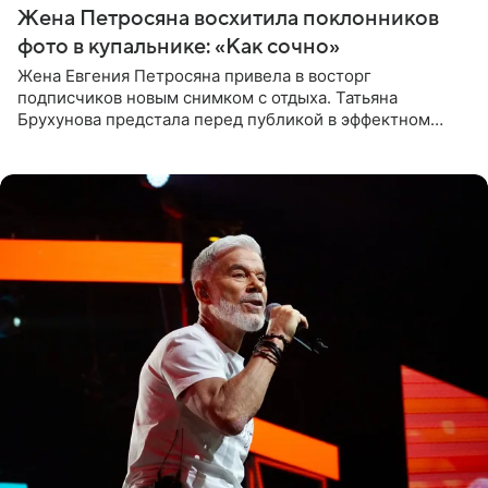
Жена Петросяна восхитила поклонников
фото в купальнике: «Как сочно»
Жена Евгения Петросяна привела в восторг
подписчиков новым снимком с отдыха. Татьяна
Брухунова предстала перед публикой в эффектном
черно-сиреневом монокини, позируя прямо в бассейне.
«Ох, как сочно», «Татьяна,