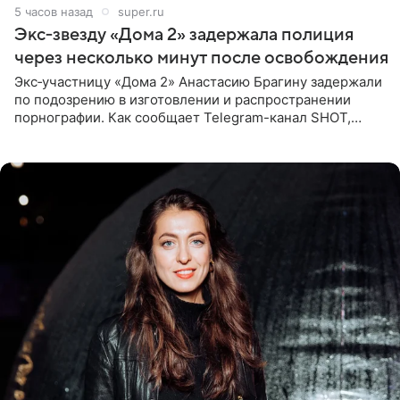
5 часов назад
super.ru
Экс‑звезду «Дома 2» задержала полиция
через несколько минут после освобождения
Экс‑участницу «Дома 2» Анастасию Брагину задержали
по подозрению в изготовлении и распространении
порнографии. Как сообщает Telegram-канал SHOT,
девушка может оказаться в СИЗО. Следствие
ходатайствует об