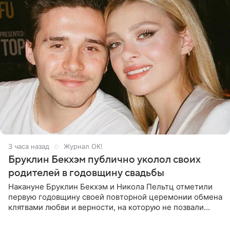
3 часа назад
Журнал OK!
Бруклин Бекхэм публично уколол своих
родителей в годовщину свадьбы
Накануне Бруклин Бекхэм и Никола Пельтц отметили
первую годовщину своей повторной церемонии обмена
клятвами любви и верности, на которую не позвали
никого из клана Бекхэм. По словам инсайдеров, пара
считает это