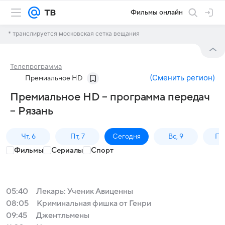
Фильмы онлайн
* транслируется московская сетка вещания
Телепрограмма
(
Сменить регион
)
Премиальное HD
Премиальное HD – программа передач
– Рязань
Чт, 6
Пт, 7
Сегодня
Вс, 9
Пн,
Фильмы
Сериалы
Спорт
05:40
Лекарь: Ученик Авиценны
08:05
Криминальная фишка от Генри
09:45
Джентльмены