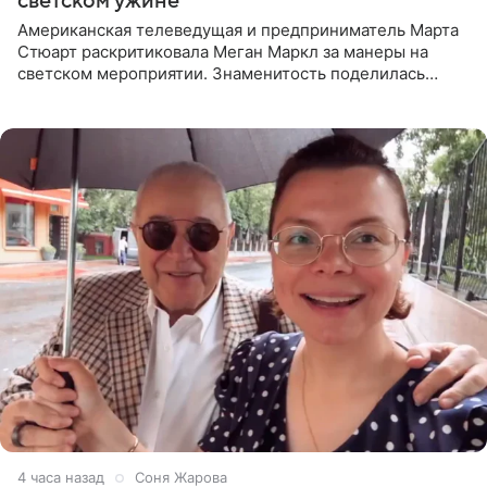
светском ужине
Американская телеведущая и предприниматель Марта
Стюарт раскритиковала Меган Маркл за манеры на
светском мероприятии. Знаменитость поделилась
деталями личной встречи с герцогиней Сассекской,
пишет PageSix. По
4 часа назад
Соня Жарова