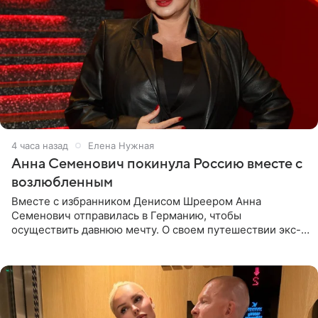
4 часа назад
Елена Нужная
Анна Семенович покинула Россию вместе с
возлюбленным
Вместе с избранником Денисом Шреером Анна
Семенович отправилась в Германию, чтобы
осуществить давнюю мечту. О своем путешествии экс-
солистка «Блестящих» рассказала поклонникам на
личной странице в социальной