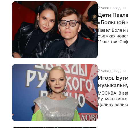
2 часа назад
Дети Павла
«Большой 
Павел Воля и 
съемках новог
11-летняя Соф
поработать
2 часа назад
Игорь Бутм
музыкальн
МОСКВА, 8 ав
Бутман в инт
Долину велико
новую совмес