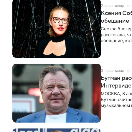
2 часа назад
Ксения Соб
обещание
Сестра блогер
рассказала, ч
обещание, кот
заявила в
3 часа назад
Бутман рас
Интервиде
МОСКВА, 8 ав
Бутман счита
музыкальном 
певица Варвар