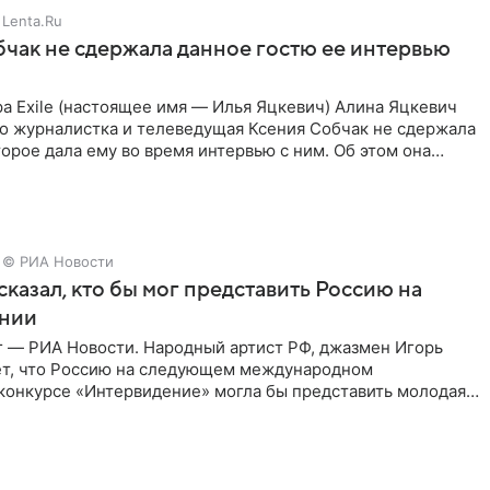
Lenta.Ru
чак не сдержала данное гостю ее интервью
а Exile (настоящее имя — Илья Яцкевич) Алина Яцкевич
то журналистка и телеведущая Ксения Собчак не сдержала
орое дала ему во время интервью с ним. Об этом она
© РИА Новости
сказал, кто бы мог представить Россию на
нии
г — РИА Новости. Народный артист РФ, джазмен Игорь
ет, что Россию на следующем международном
конкурсе «Интервидение» могла бы представить молодая
а Убель, так