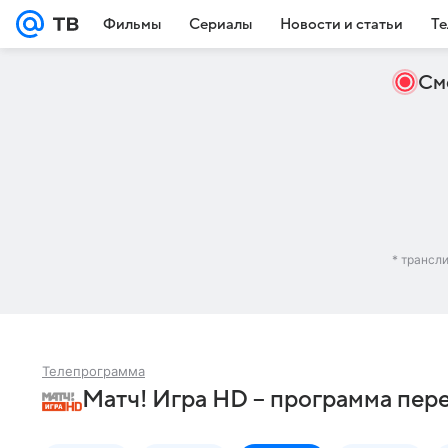
Фильмы
Сериалы
Новости и статьи
Те
См
* трансл
Телепрограмма
Матч! Игра HD – программа пере