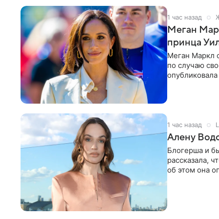
1 час назад
Меган Мар
принца Уи
Меган Маркл 
по случаю сво
опубликовала 
бассейн с во
1 час назад
L
Алену Вод
Блогерша и б
рассказала, ч
об этом она о
время отдыха