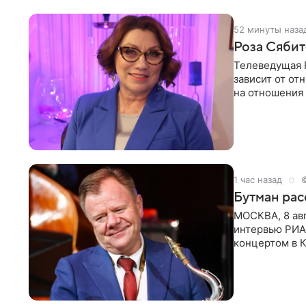
52 минуты наза
Роза Сябит
Телеведущая Р
зависит от о
на отношения
канала на
1 час назад
Бутман рас
МОСКВА, 8 ав
интервью РИА
концертом в К
друзья —