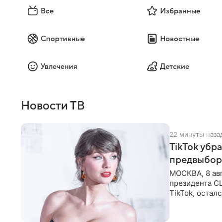
Все
Избранные
Спортивные
Новостные
Увлечения
Детские
Новости ТВ
22 минуты наза
TikTok убр
предвыбор
МОСКВА, 8 ав
президента С
TikTok, остал
американской