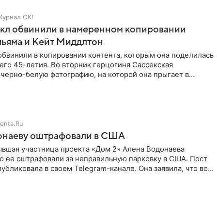
Журнал OK!
кл обвинили в намеренном копировании
льяма и Кейт Миддлтон
обвинили в копировании контента, которым она поделилась
его 45-летия. Во вторник герцогиня Сассекская
черно-белую фотографию, на которой она прыгает в
здушными
enta.Ru
онаеву оштрафовали в США
ывшая участница проекта «Дом 2» Алена Водонаева
то ее оштрафовали за неправильную парковку в США. Пост
публиковала в своем Telegram-канале. Она заявила, что во