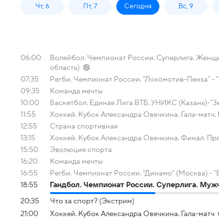
Чт, 6
Пт, 7
Сегодня
Вс, 9
06:00
Волейбол. Чемпионат России. Суперлига. Женщин
область)
07:35
Регби. Чемпионат России. "Локомотив-Пенза" -
09:35
Команда мечты
10:00
Баскетбол. Единая Лига ВТБ. УНИКС (Казань)-"З
11:55
Хоккей. Кубок Александра Овечкина. Гала-матч.
12:55
Страна спортивная
13:15
Хоккей. Кубок Александра Овечкина. Финал. Пр
15:50
Эволюция спорта
16:20
Команда мечты
16:55
Регби. Чемпионат России. "Динамо" (Москва) -
18:55
Гандбол. Чемпионат России. Суперлига. Мужч
20:35
Что за спорт? (Экстрим)
21:00
Хоккей. Кубок Александра Овечкина. Гала-матч