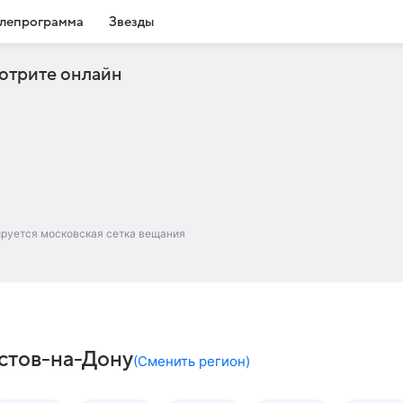
лепрограмма
Звезды
отрите онлайн
ируется московская сетка вещания
остов-на-Дону
(
Сменить регион
)