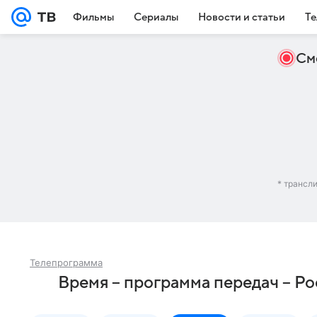
Фильмы
Сериалы
Новости и статьи
Те
См
* трансл
Телепрограмма
Время – программа передач – Р