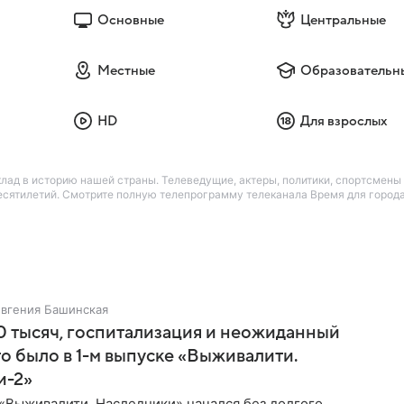
Основные
Центральные
Местные
Образовательн
HD
Для взрослых
лад в историю нашей страны. Телеведущие, актеры, политики, спортсмены 
сятилетий. Смотрите полную телепрограмму телеканала Время для города 
Евгения Башинская
 тысяч, госпитализация и неожиданный
то было в 1-м выпуске «Выживалити.
и-2»
«Выживалити. Наследники» начался без долгого