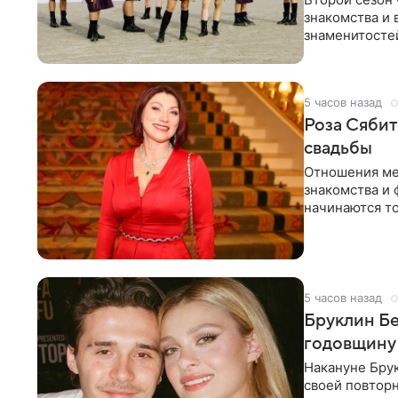
знакомства и 
знаменитостей
несколько дне
5 часов назад
Роза Сябит
свадьбы
Отношения ме
знакомства и 
начинаются то
многого,
5 часов назад
Бруклин Бе
годовщину
Накануне Бру
своей повтор