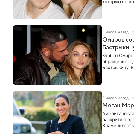
которую не по
считает это
5 часов назад
Омаров соо
Бастрыкину
Курбан Омаро
обращение, а
Бастрыкину. 
в личном блог
5 часов назад
Меган Марк
Американская
раскритикова
Знаменитость
Сассекской, п