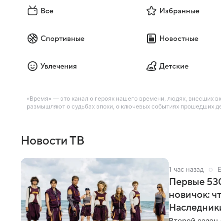
Все
Избранные
Спортивные
Новостные
Увлечения
Детские
«Время» — это канал о героях нашего времени, людях, внесших вк
размышляют о судьбах эпохи, о ключевых событиях прошедших де
Новости ТВ
1 час назад
Первые 530
новичок: ч
Наследник
Второй сезон 