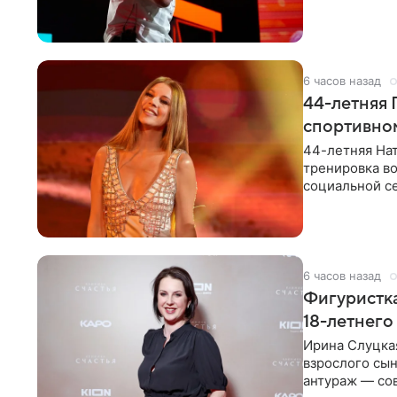
музыканта,
6 часов назад
44-летняя 
спортивно
44-летняя Нат
тренировка во
социальной се
красном
6 часов назад
Фигуристка
18-летнего
Ирина Слуцкая
взрослого сын
антураж — со