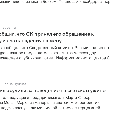
звали никого из клана Бекхэм. По словам инсайдеров, пара
super.ru
бщил, что СК принял его обращение к
 из-за нападения на жену
в сообщил, что Следственный комитет России принял его
дресованное председателю ведомства Александру
Бизнесмен опубликовал ответ Информационного центра СК
е. В
Елена Нужная
л осудили за поведение на светском ужине
 телеведущая и предприниматель Марта Стюарт
ла Меган Маркл за манеры на светском мероприятии.
 поделилась деталями личной встречи с герцогиней
ишет PageSix. По