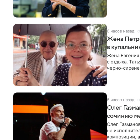
6 часов назад
Жена Петр
в купальни
Жена Евгения
с отдыха. Тат
черно-сиренев
«Татьяна,
6 часов назад
Олег Газма
сочиняю м
Олег Газманов
не исполнител
композиции, а