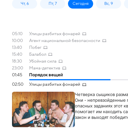
Чт, 6
Пт, 7
Сегодня
Вс, 9
05:10
Улицы разбитых фонарей
10:00
Агент национальной безопасности
13:40
Побег
15:40
Балабол
18:30
Убойная сила
23:00
Мама-детектив
01:45
Порядок вещей
02:50
Улицы разбитых фонарей
Четверка сыщиков разма
Они - непревзойденные 
опасных заданиях этот к
помогает им находить с
закон и выходят победи