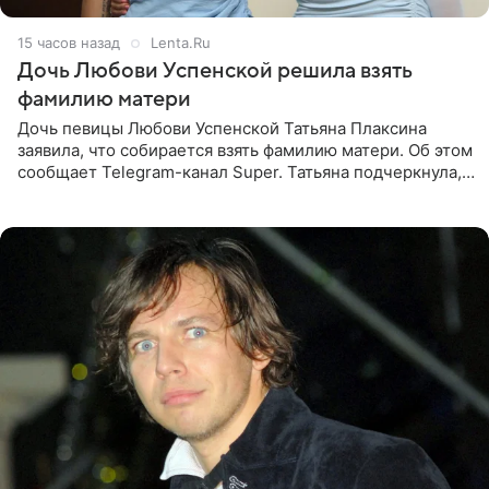
15 часов назад
Lenta.Ru
Дочь Любови Успенской решила взять
фамилию матери
Дочь певицы Любови Успенской Татьяна Плаксина
заявила, что собирается взять фамилию матери. Об этом
сообщает Telegram-канал Super. Татьяна подчеркнула,
что приняла решение о смене фамилии, поскольку
именно от