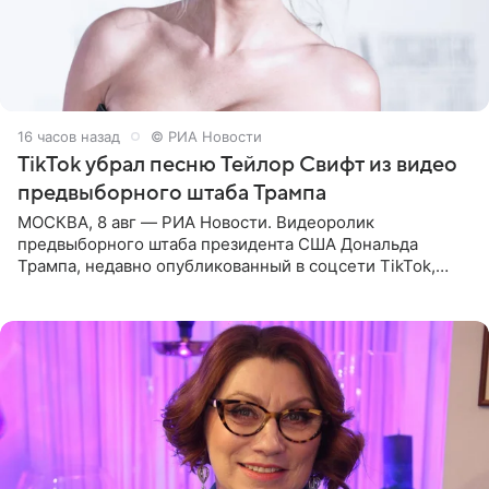
16 часов назад
© РИА Новости
TikTok убрал песню Тейлор Свифт из видео
предвыборного штаба Трампа
МОСКВА, 8 авг — РИА Новости. Видеоролик
предвыборного штаба президента США Дональда
Трампа, недавно опубликованный в соцсети TikTok,
остался без звуковой дорожки в виде песни August
(«Август») американской