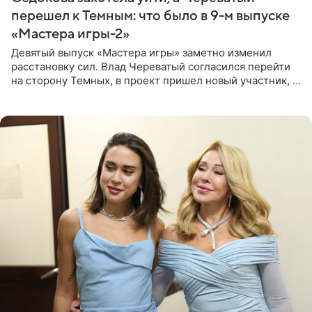
перешел к Темным: что было в 9-м выпуске
«Мастера игры-2»
Девятый выпуск «Мастера игры» заметно изменил
расстановку сил. Влад Череватый согласился перейти
на сторону Темных, в проект пришел новый участник, а
Курбан Омаров и Анна Седокова оказались под таким
давлением.