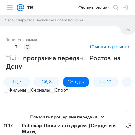
Фильмы онлайн
* транслируется московская сетка вещания
Телепрограмма
(
Сменить регион
)
TiJi
TiJi – программа передач – Ростов-на-
Дону
Пт, 7
Сб, 8
Сегодня
Пн, 10
Вт,
Фильмы
Сериалы
Спорт
Показать прошедшие передачи
11:17
Робокар Поли и его друзья (Сердитый
Мики)