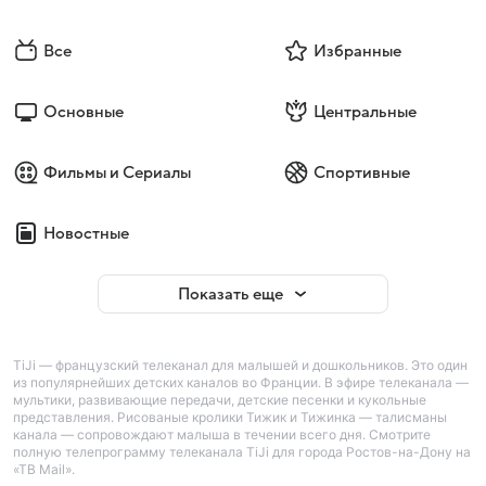
Все
Избранные
Основные
Центральные
Фильмы и Сериалы
Спортивные
Новостные
Показать еще
TiJi — французский телеканал для малышей и дошкольников. Это один
из популярнейших детских каналов во Франции. В эфире телеканала —
мультики, развивающие передачи, детские песенки и кукольные
представления. Рисованые кролики Тижик и Тижинка — талисманы
канала — сопровождают малыша в течении всего дня. Смотрите
полную телепрограмму телеканала TiJi для города Ростов-на-Дону на
«ТВ Mail».