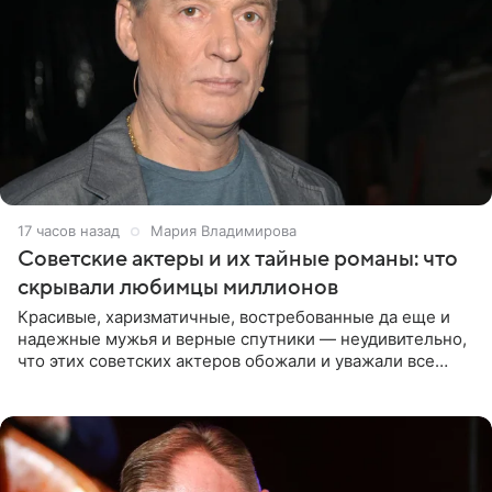
17 часов назад
Мария Владимирова
Советские актеры и их тайные романы: что
скрывали любимцы миллионов
Красивые, харизматичные, востребованные да еще и
надежные мужья и верные спутники — неудивительно,
что этих советских актеров обожали и уважали все
женщины большой страны, и наверняка не раз ставили
их в