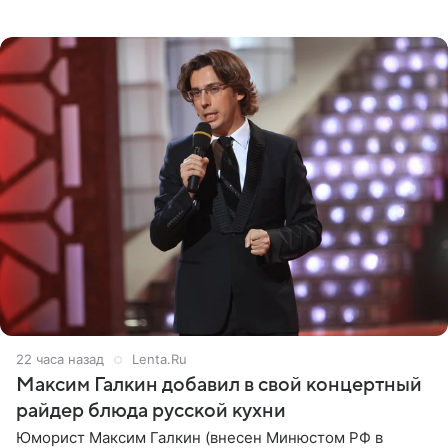
котором позирует у бассейна в белоснежном монокини
с
22 часа назад
Lenta.Ru
Максим Галкин добавил в свой концертный
райдер блюда русской кухни
Юморист Максим Галкин (внесен Минюстом РФ в