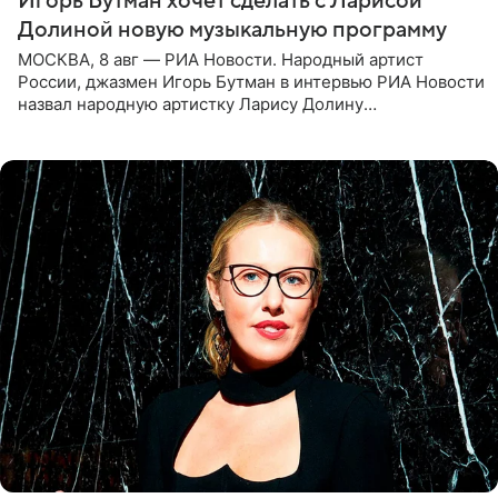
Игорь Бутман хочет сделать с Ларисой
Долиной новую музыкальную программу
МОСКВА, 8 авг — РИА Новости. Народный артист
России, джазмен Игорь Бутман в интервью РИА Новости
назвал народную артистку Ларису Долину
великолепной певицей и рассказал о желании сделать с
ней новую совместную