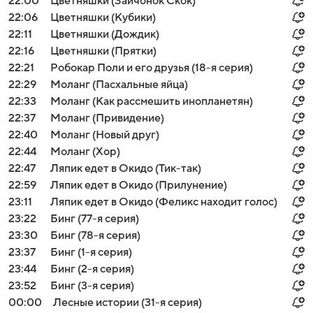
22:00
Цветняшки (Зайчонок Скок)
22:06
Цветняшки (Кубики)
22:11
Цветняшки (Дождик)
22:16
Цветняшки (Прятки)
22:21
Робокар Поли и его друзья (18-я серия)
22:29
Моланг (Пасхальные яйца)
22:33
Моланг (Как рассмешить инопланетян)
22:37
Моланг (Привидение)
22:40
Моланг (Новый друг)
22:44
Моланг (Хор)
22:47
Ляпик едет в Окидо (Тик-так)
22:59
Ляпик едет в Окидо (Прилунение)
23:11
Ляпик едет в Окидо (Феликс находит голос)
23:22
Бинг (77-я серия)
23:30
Бинг (78-я серия)
23:37
Бинг (1-я серия)
23:44
Бинг (2-я серия)
23:52
Бинг (3-я серия)
00:00
Лесные истории (31-я серия)