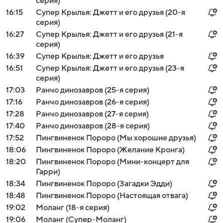
серия)
16:15
Супер Крылья: Джетт и его друзья (20-я
серия)
16:27
Супер Крылья: Джетт и его друзья (21-я
серия)
16:39
Супер Крылья: Джетт и его друзья
16:51
Супер Крылья: Джетт и его друзья (23-я
серия)
17:03
Ранчо динозавров (25-я серия)
17:16
Ранчо динозавров (26-я серия)
17:28
Ранчо динозавров (27-я серия)
17:40
Ранчо динозавров (28-я серия)
17:52
Пингвиненок Пороро (Мы хорошие друзья)
18:06
Пингвиненок Пороро (Желание Кронга)
18:20
Пингвиненок Пороро (Мини-концерт для
Гарри)
18:34
Пингвиненок Пороро (Загадки Эдди)
18:48
Пингвиненок Пороро (Настоящая отвага)
19:02
Моланг (18-я серия)
19:06
Моланг (Супер-Моланг)