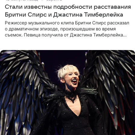
Стали известны подробности расставания
Бритни Спирс и Джастина Тимберлейка
Режиссер музыкального клипа Бритни Спирс рассказал
о драматичном эпизоде, произошедшем во время
съемок. Певица получила от Джастина Тимберлейка
сообщение о расставании прямо на площадке. По
словам постановщика,