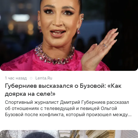
1 час назад
Lenta.Ru
Губерниев высказался о Бузовой: «Как
доярка на селе!»
Спортивный журналист Дмитрий Губерниев рассказал
об отношениях с телеведущей и певицей Ольгой
Бузовой после конфликта, который произошел между
ними в 2021 году в прямом эфире канала «Матч ТВ». В
разговоре с