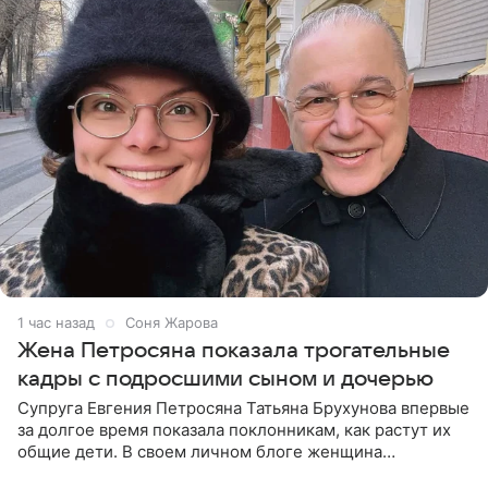
1 час назад
Соня Жарова
Жена Петросяна показала трогательные
кадры с подросшими сыном и дочерью
Супруга Евгения Петросяна Татьяна Брухунова впервые
за долгое время показала поклонникам, как растут их
общие дети. В своем личном блоге женщина
опубликовала редкие кадры с шестилетним сыном