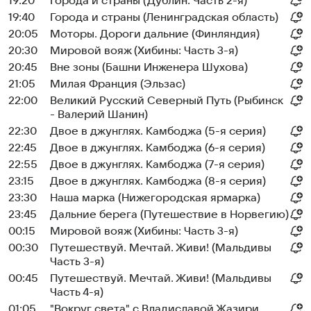
19:20
Города и страны (Дублин. Часть 2-я)
19:40
Города и страны (Ленинградская область)
20:05
Моторы. Дороги дальние (Финляндия)
20:30
Мировой вояж (Хибины: Часть 3-я)
20:45
Вне зоны (Башни Инженера Шухова)
21:05
Милая Франция (Эльзас)
22:00
Великий Русский Северный Путь (Рыбинск
- Валерий Шанин)
22:30
Двое в джунглях. Камбоджа (5-я серия)
22:45
Двое в джунглях. Камбоджа (6-я серия)
22:55
Двое в джунглях. Камбоджа (7-я серия)
23:15
Двое в джунглях. Камбоджа (8-я серия)
23:30
Наша марка (Нижегородская ярмарка)
23:45
Дальние берега (Путешествие в Норвегию)
00:15
Мировой вояж (Хибины: Часть 3-я)
00:30
Путешествуй. Мечтай. Живи! (Мальдивы
Часть 3-я)
00:45
Путешествуй. Мечтай. Живи! (Мальдивы
Часть 4-я)
01:05
"Вокруг света" с Владиславой Жазири