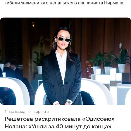
гибели знаменитого непальского альпиниста Нирмала
«Нимса» Пурджи, которого модель называла своим
близким другом
1 час назад
super.ru
Решетова раскритиковала «Одиссею»
Нолана: «Ушли за 40 минут до конца»