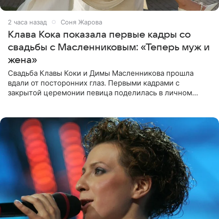
2 часа назад
Соня Жарова
Клава Кока показала первые кадры со
свадьбы с Масленниковым: «Теперь муж и
жена»
Свадьба Клавы Коки и Димы Масленникова прошла
вдали от посторонних глаз. Первыми кадрами с
закрытой церемонии певица поделилась в личном
блоге. Артистка выложила серию свадебных снимков и
оставила лаконичную