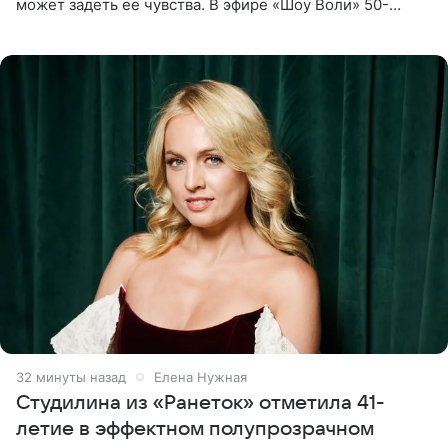
может задеть ее чувства. В эфире «Шоу Воли» 50-
летняя знаменитость откровенно призналась, что не
считает свою дочь
32 минуты назад
Елена Нужная
Студилина из «Ранеток» отметила 41-
летие в эффектном полупрозрачном