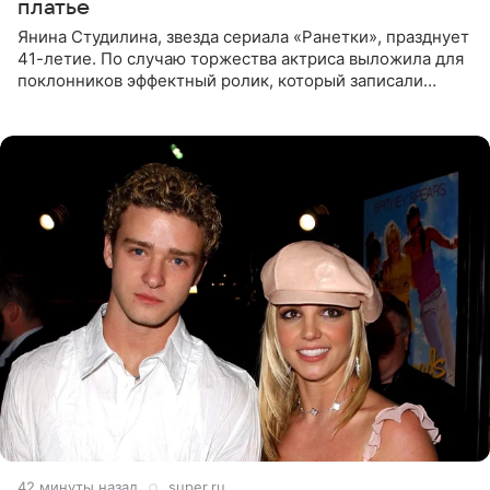
платье
Янина Студилина, звезда сериала «Ранетки», празднует
41-летие. По случаю торжества актриса выложила для
поклонников эффектный ролик, который записали
прошлой ночью. В кадре артистка предстала в
вечернем
42 минуты назад
super.ru