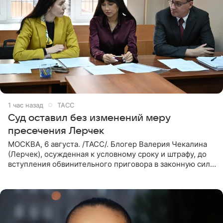
1 час назад
ТАСС
Суд оставил без изменений меру
пресечения Лерчек
МОСКВА, 6 августа. /ТАСС/. Блогер Валерия Чекалина
(Лерчек), осужденная к условному сроку и штрафу, до
вступления обвинительного приговора в законную силу
будет находиться под запретом определенных
действий. Об