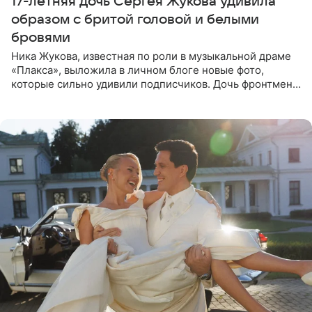
17-летняя дочь Сергея Жукова удивила
образом с бритой головой и белыми
бровями
Ника Жукова, известная по роли в музыкальной драме
«Плакса», выложила в личном блоге новые фото,
которые сильно удивили подписчиков. Дочь фронтмена
группы «Руки Вверх!» Сергея Жукова предстала перед
публикой с