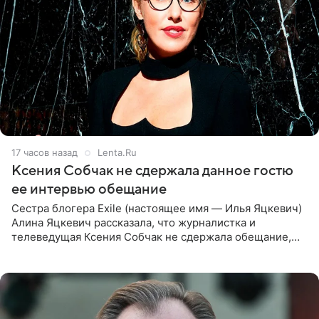
17 часов назад
Lenta.Ru
Ксения Собчак не сдержала данное гостю
ее интервью обещание
Сестра блогера Exile (настоящее имя — Илья Яцкевич)
Алина Яцкевич рассказала, что журналистка и
телеведущая Ксения Собчак не сдержала обещание,
которое дала ему во время интервью с ним. Об этом она
заявила в