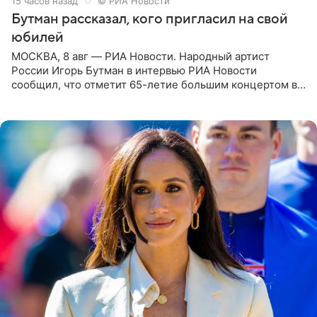
15 часов назад
© РИА Новости
Бутман рассказал, кого пригласил на свой
юбилей
МОСКВА, 8 авг — РИА Новости. Народный артист
России Игорь Бутман в интервью РИА Новости
сообщил, что отметит 65-летие большим концертом в
Кремлевском дворце, а вместе с ним на сцену выйдут
его друзья —