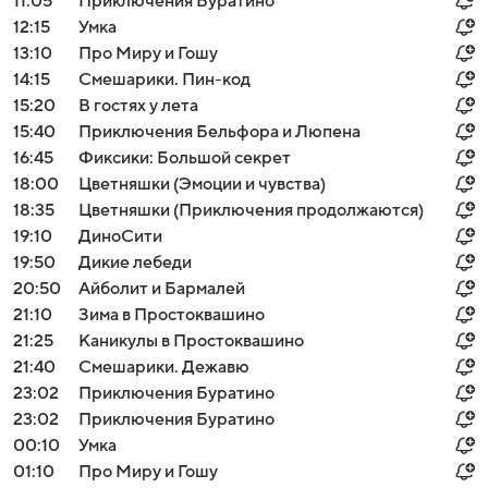
11:05
Приключения Буратино
12:15
Умка
13:10
Про Миру и Гошу
14:15
Смешарики. Пин-код
15:20
В гостях у лета
15:40
Приключения Бельфора и Люпена
16:45
Фиксики: Большой секрет
18:00
Цветняшки (Эмоции и чувства)
18:35
Цветняшки (Приключения продолжаются)
19:10
ДиноСити
19:50
Дикие лебеди
20:50
Айболит и Бармалей
21:10
Зима в Простоквашино
21:25
Каникулы в Простоквашино
21:40
Смешарики. Дежавю
23:02
Приключения Буратино
23:02
Приключения Буратино
00:10
Умка
01:10
Про Миру и Гошу