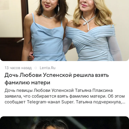
13 часов назад
Lenta.Ru
Дочь Любови Успенской решила взять
фамилию матери
Дочь певицы Любови Успенской Татьяна Плаксина
заявила, что собирается взять фамилию матери. Об этом
сообщает Telegram-канал Super. Татьяна подчеркнула,
что приняла решение о смене фамилии, поскольку
именно от