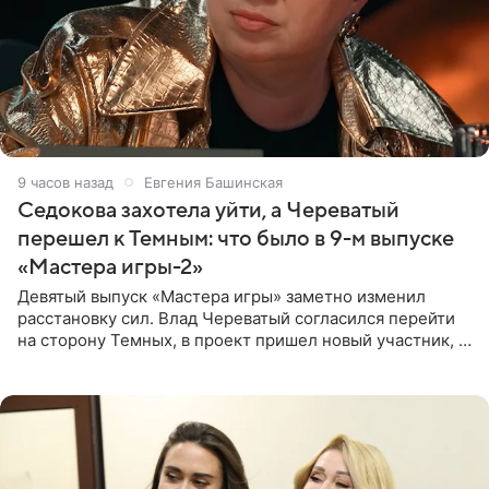
9 часов назад
Евгения Башинская
Седокова захотела уйти, а Череватый
перешел к Темным: что было в 9-м выпуске
«Мастера игры-2»
Девятый выпуск «Мастера игры» заметно изменил
расстановку сил. Влад Череватый согласился перейти
на сторону Темных, в проект пришел новый участник, а
Курбан Омаров и Анна Седокова оказались под таким
давлением.