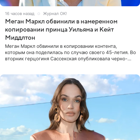
16 часов назад
Журнал OK!
Меган Маркл обвинили в намеренном
копировании принца Уильяма и Кейт
Миддлтон
Меган Маркл обвинили в копировании контента,
которым она поделилась по случаю своего 45-летия. Во
вторник герцогиня Сассекская опубликовала черно-
белую фотографию, на которой она прыгает в бассейн с
воздушными