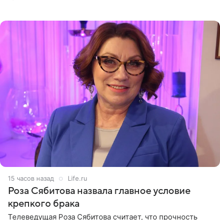
остался без звуковой дорожки в виде песни August
(«Август») американской
15 часов назад
Life.ru
Роза Сябитова назвала главное условие
крепкого брака
Телеведущая Роза Сябитова считает, что прочность