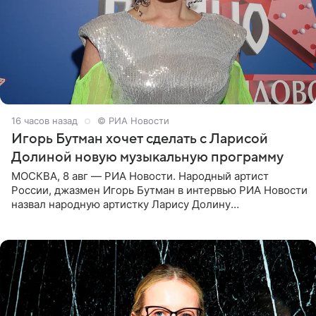
16 часов назад
© РИА Новости
Игорь Бутман хочет сделать с Ларисой
Долиной новую музыкальную программу
МОСКВА, 8 авг — РИА Новости. Народный артист
России, джазмен Игорь Бутман в интервью РИА Новости
назвал народную артистку Ларису Долину
великолепной певицей и рассказал о желании сделать с
ней новую совместную