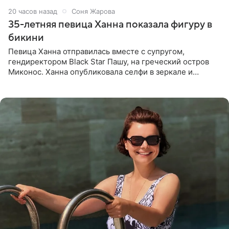
20 часов назад
Соня Жарова
35-летняя певица Ханна показала фигуру в
бикини
Певица Ханна отправилась вместе с супругом,
гендиректором Black Star Пашу, на греческий остров
Миконос. Ханна опубликовала селфи в зеркале и
призналась, что сейчас особенно довольна собой. По
словам певицы, она