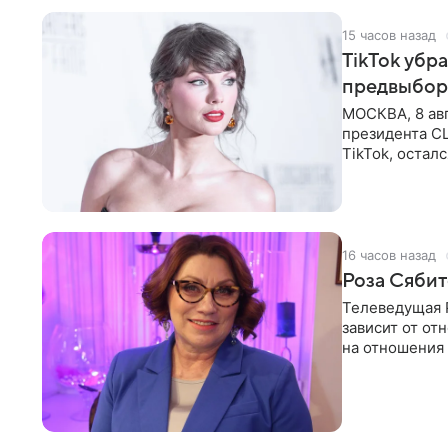
15 часов назад
TikTok убр
предвыбор
МОСКВА, 8 ав
президента С
TikTok, остал
американской
16 часов назад
Роза Сябит
Телеведущая Р
зависит от о
на отношения
канала на