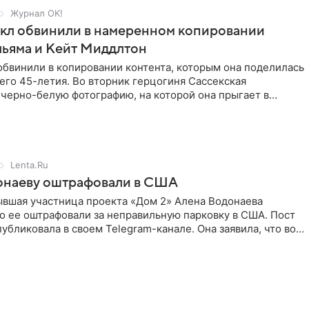
Журнал OK!
кл обвинили в намеренном копировании
льяма и Кейт Миддлтон
обвинили в копировании контента, которым она поделилась
его 45-летия. Во вторник герцогиня Сассекская
черно-белую фотографию, на которой она прыгает в
здушными
Lenta.Ru
онаеву оштрафовали в США
ывшая участница проекта «Дом 2» Алена Водонаева
то ее оштрафовали за неправильную парковку в США. Пост
публиковала в своем Telegram-канале. Она заявила, что во