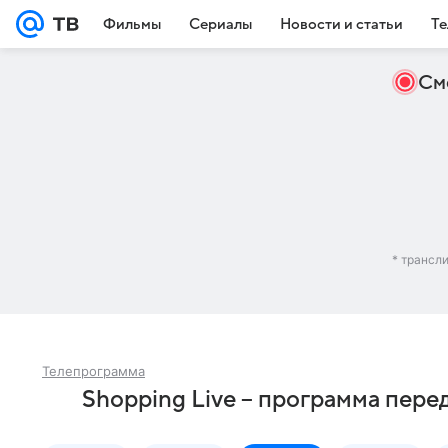
Фильмы
Сериалы
Новости и статьи
Те
См
* трансл
Телепрограмма
Shopping Live – программа пере