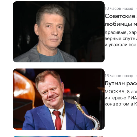
16 часов назад
Советские 
любимцы м
Красивые, ха
верные спутни
и уважали все
в
16 часов назад
Бутман рас
МОСКВА, 8 ав
интервью РИА
концертом в К
друзья —