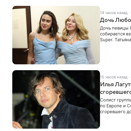
14 часов назад
Дочь Любо
Дочь певицы Л
собирается вз
Super. Татьян
поскольку им
15 часов назад
Илья Лагут
сгоревшег
Солист групп
по Европе и 
сгоревшего до
Shot. В рамка