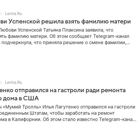
Lenta.Ru
ви Успенской решила взять фамилию матери
юбови Успенской Татьяна Плаксина заявила, что
ять фамилию матери. Об этом сообщает Telegram-канал
а подчеркнула, что приняла решение о смене фамилии,
енно от
Lenta.Ru
енко отправился на гастроли ради ремонта
о дома в США
ы «Мумий Тролль» Илья Лагутенко отправился на гастроли
Соединенным Штатам, чтобы заработать на ремонт
ма в Калифорнии. Об этом стало известно Telegram-каналу
х