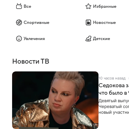
Все
Избранные
Спортивные
Новостные
Увлечения
Детские
Новости ТВ
10 часов назад
Седокова з
что было в
Девятый выпус
Череватый сог
новый участни
давлением.