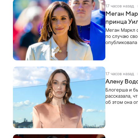
17 часов назад
Меган Мар
принца Уи
Меган Маркл 
по случаю сво
опубликовала 
бассейн с во
17 часов назад
Алену Вод
Блогерша и б
рассказала, ч
об этом она о
время отдыха