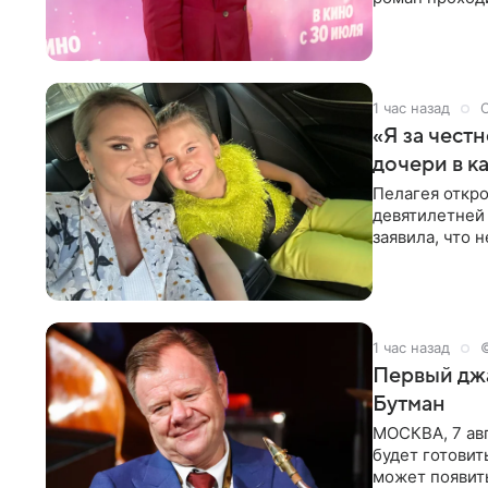
партнера бол
1 час назад
«Я за честн
дочери в к
Пелагея откро
девятилетней
заявила, что 
Пелагея
1 час назад
Первый джа
Бутман
МОСКВА, 7 авг
будет готовит
может появит