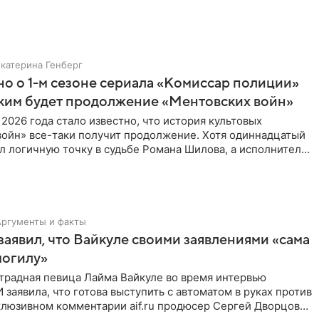
Екатерина Генберг
но о 1-м сезоне сериала «Комиссар полиции»
аким будет продолжение «Ментовских войн»
 2026 года стало известно, что история культовых
войн» все-таки получит продолжение. Хотя одиннадцатый
л логичную точку в судьбе Романа Шилова, а исполнитель
Аргументы и факты
аявил, что Вайкуле своими заявлениями «сама
могилу»
традная певица Лайма Вайкуле во время интервью
заявила, что готова выступить с автоматом в руках против
клюзивном комментарии aif.ru продюсер Сергей Дворцов