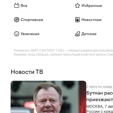
Все
Избранные
Спортивные
Новостные
Увлечения
Детские
Телеканал «МАТЧ! ФУТБОЛ 1 HD» — первый украинский специализ
Америки, игры сборных, прямые трансляции и матчи в записи. См
Новости ТВ
2 минуты назад
Бутман рас
приезжают
МОСКВА, 7 ав
России с кажд