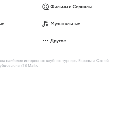
Фильмы и Сериалы
ые
Музыкальные
Другое
ала наиболее интересные клубные турниры Европы и Южной
бцовск на «ТВ Mail».