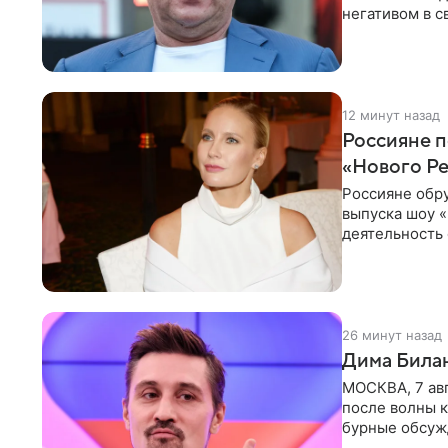
негативом в с
поэтому
12 минут назад
Россияне п
«Нового Р
Россияне обр
выпуска шоу «
деятельность 
комментариях
26 минут назад
Дима Билан
МОСКВА, 7 ав
после волны к
бурные обсуж
глубин. В