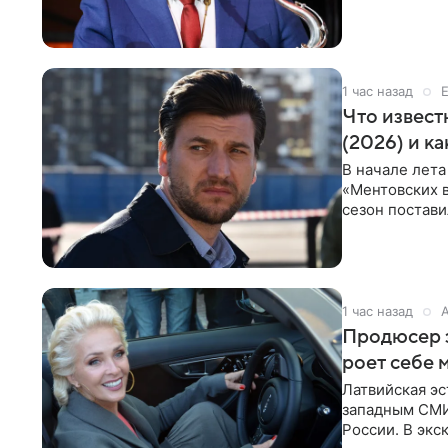
проработка
1 час назад
Что извест
(2026) и к
В начале лета
«Ментовских 
сезон постави
главной роли
1 час назад
Продюсер з
роет себе 
Латвийская эс
западным СМИ 
России. В экс