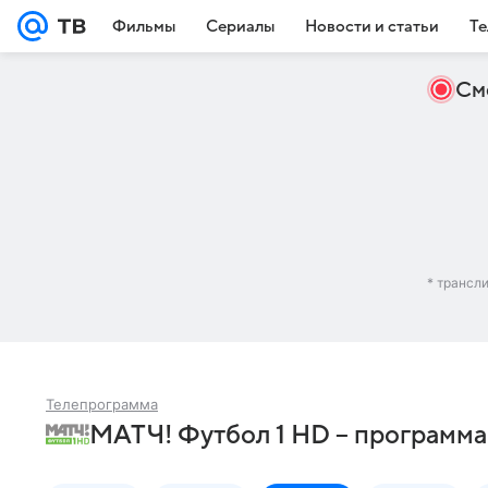
Фильмы
Сериалы
Новости и статьи
Те
См
* трансл
Телепрограмма
МАТЧ! Футбол 1 HD – программа