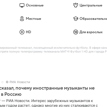
Основные
Центральные
Местные
Образовательн
HD
Для взрослых
ированный телеканал, посвященный исключительно футболу. В эфире кан
отрите полную телепрограмму телеканала МАТЧ! Футбол 1 HD для города Ру
© РИА Новости
сказал, почему иностранные музыканты не
 в Россию
г — РИА Новости. Интерес зарубежных музыкантов к
ым годом растет, однако многие из них сталкиваются с