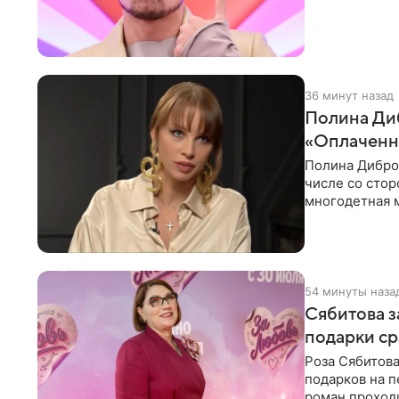
36 минут назад
Полина Диб
«Оплаченн
Полина Дибров
числе со стор
многодетная м
54 минуты наза
Сябитова з
подарки ср
Роза Сябитова
подарков на п
роман проходи