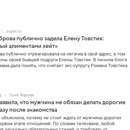
super.ru
рова публично задела Елену Товстик:
ый алиментами хейт»
а публично отреагировала на негатив в свой адрес, в том
оны своей бывшей подруги Елены Товстик. В личном блоге
ама дала понять, что считает экс‑супругу Романа Товстика
д
Соня Жарова
аявила, что мужчина не обязан делать дорогие
азу после знакомства
 объяснила, почему не стоит ждать от мужчины дорогих
ервом этапе отношений. По словам телесвахи, любой
т несколько обязательных стадий, и требовать от