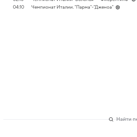
04:10
Чемпионат Италии. "Парма"-"Дженоа"