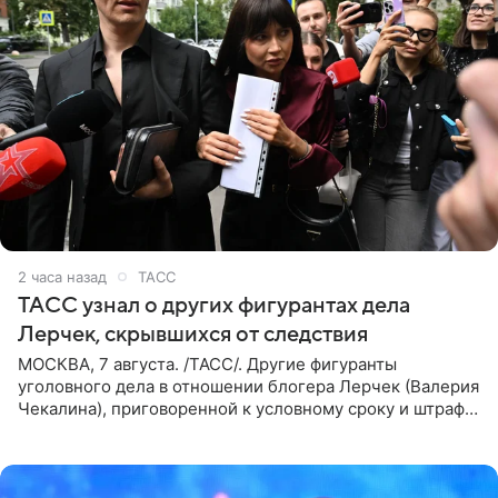
2 часа назад
ТАСС
ТАСС узнал о других фигурантах дела
Лерчек, скрывшихся от следствия
МОСКВА, 7 августа. /ТАСС/. Другие фигуранты
уголовного дела в отношении блогера Лерчек (Валерия
Чекалина), приговоренной к условному сроку и штрафу,
а также ее бывшего супруга и его бывшего бизнес-
партнера,