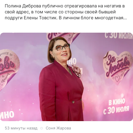
Полина Диброва публично отреагировала на негатив в
свой адрес, в том числе со стороны своей бывшей
подруги Елены Товстик. В личном блоге многодетная
мама дала понять, что считает экс‑супругу Романа
Товстика
53 минуты назад
Соня Жарова