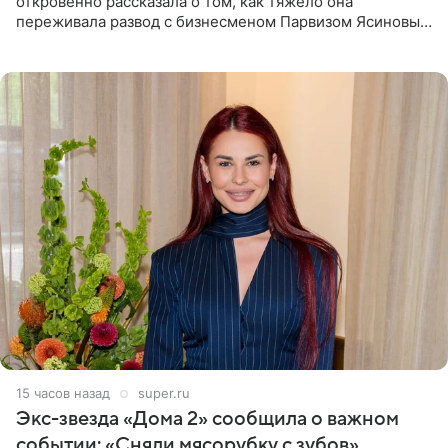
откровенно рассказала о том, как тяжело она
переживала развод с бизнесменом Парвизом Ясиновым.
Артистка призналась, что измена бывшего супруга стала
для нее
15 часов назад
super.ru
Экс-звезда «Дома 2» сообщила о важном
событии: «Сняли мясорубку с зубов»