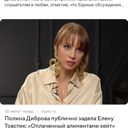
слушателям в любви, отметив, что бурные обсуждения
запустили процесс поиска смыслов, возможностей и
глубин. В
35 минут назад
super.ru
Полина Диброва публично задела Елену
Товстик: «Оплаченный алиментами хейт»