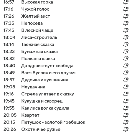
16:57
Высокая горка
17:16
Чужой голос
17:26
Желтый аист
17:35
Непоседа
17:45
В лесной чаще
18:04
Лиса-строитель
18:14
Таежная сказка
18:23
Бумажная сказка
18:32
Пoлкaн и шaвкa
18:40
Да здравствует свобода
18:49
Вася Буслик и его друзья
18:57
Дудочка и кувшинчик
19:08
Неудачник
19:16
Стрела улетает в сказку
19:45
Кукушка и скворец
19:55
Как лиса волка судила
20:05
Квартет
20:15
Петушок - золотой гребешок
20:26
Охотничье ружье