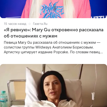
15 часов назад
Газета.Ru
«Я ревную»: Mary Gu откровенно рассказала
об отношениях с мужем
Певица Mary Gu рассказала об отношениях с мужем —
солистом группы Wildways Анатолием Борисовым.
Артистку цитирует издание Popcake. По словам певицы,
залог любви — это принять недостатки другого
человека. Также