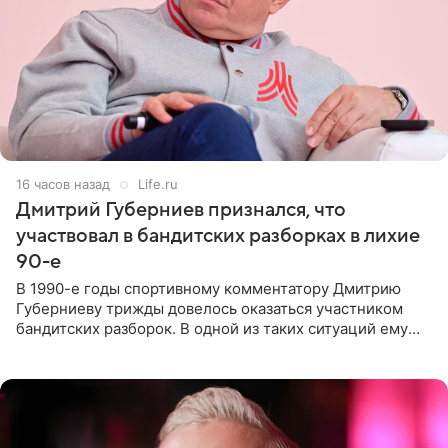
16 часов назад
Life.ru
Дмитрий Губерниев признался, что
участвовал в бандитских разборках в лихие
90-е
В 1990-е годы спортивному комментатору Дмитрию
Губерниеву трижды довелось оказаться участником
бандитских разборок. В одной из таких ситуаций ему
выдали тяжелый предмет и приказали вступить в драку,
однако он