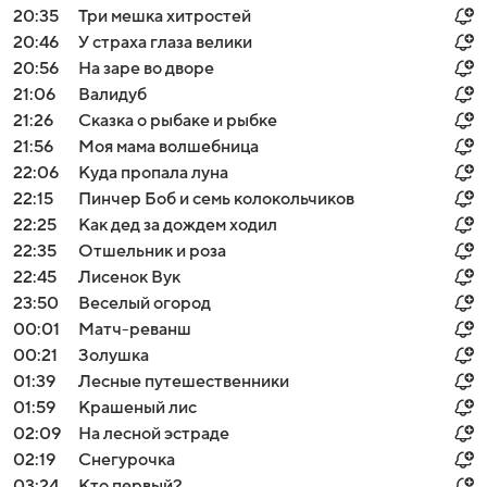
20:35
Три мешка хитростей
20:46
У страха глаза велики
20:56
На заре во дворе
21:06
Валидуб
21:26
Сказка о рыбаке и рыбке
21:56
Моя мама волшебница
22:06
Куда пропала луна
22:15
Пинчер Боб и семь колокольчиков
22:25
Как дед за дождем ходил
22:35
Отшельник и роза
22:45
Лисенок Вук
23:50
Веселый огород
00:01
Матч-реванш
00:21
Золушка
01:39
Лесные путешественники
01:59
Крашеный лис
02:09
На лесной эстраде
02:19
Снегурочка
03:24
Кто первый?