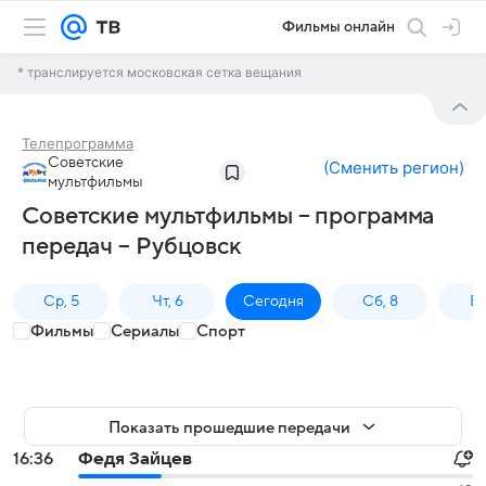
Фильмы онлайн
* транслируется московская сетка вещания
Телепрограмма
Советские
(
Сменить регион
)
мультфильмы
Советские мультфильмы – программа
передач – Рубцовск
Ср, 5
Чт, 6
Сегодня
Сб, 8
Вс
Фильмы
Сериалы
Спорт
Показать прошедшие передачи
16:36
Федя Зайцев