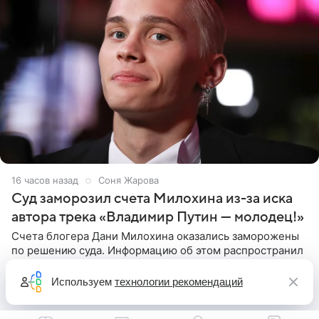
16 часов назад
Соня Жарова
Суд заморозил счета Милохина из-за иска
автора трека «Владимир Путин — молодец!»
Счета блогера Дани Милохина оказались заморожены
по решению суда. Информацию об этом распространил
«Пятый канал» в своем Telegram-канале. Речь идет о
сумме в 407,2 тыс. рублей. Причиной разбирательства
Используем
технологии рекомендаций
стал