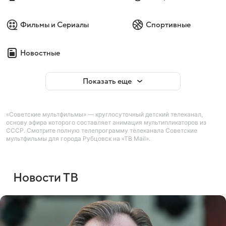
Фильмы и Сериалы
Спортивные
Новостные
Показать еще
«Советские мультфильмы» — круглосуточный детский телеканал,
основу эфира которого составляет анимация мультипликаторов из
СССР. Смотрите полную телепрограмму телеканала Советские
мультфильмы для города Рубцовск на «ТВ Mail».
Новости ТВ