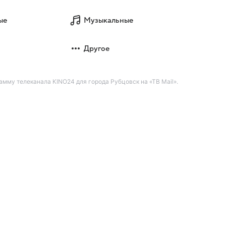
ые
Музыкальные
Другое
мму телеканала KINO24 для города Рубцовск на «ТВ Mail».