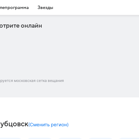
лепрограмма
Звезды
отрите онлайн
ируется московская сетка вещания
Рубцовск
(
Сменить регион
)