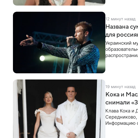
12 минут назад
Названа су
для россия
Украинский му
образователь
распространил
исполнитель 
19 минут назад
Кока и Мас
снимали «
Клава Кока и 
Середниково, 
Информацию о
за закрытыми