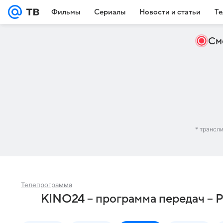
Фильмы
Сериалы
Новости и статьи
Те
См
* трансл
Телепрограмма
KINO24 – программа передач – 