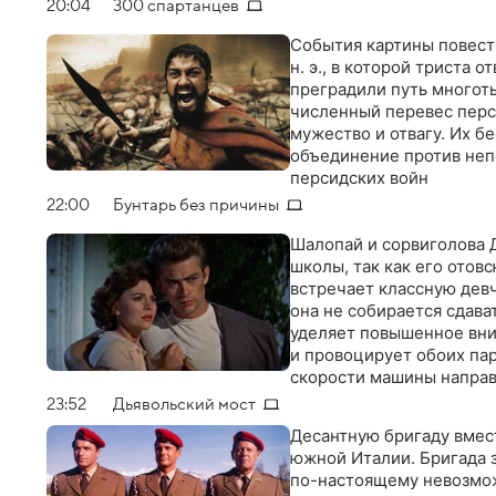
20:04
300 спартанцев
События картины повест
н. э., в которой триста
преградили путь многот
численный перевес перс
мужество и отвагу. Их б
объединение против неп
персидских войн
22:00
Бунтарь без причины
Шалопай и сорвиголова 
школы, так как его отовс
встречает классную девч
она не собирается сдават
уделяет повышенное вни
и провоцирует обоих пар
скорости машины направ
23:52
Дьявольский мост
Дecaнтную бригaду вмес
южной Итaлии. Бригaдa з
по-нacтоящeму нeвозмо