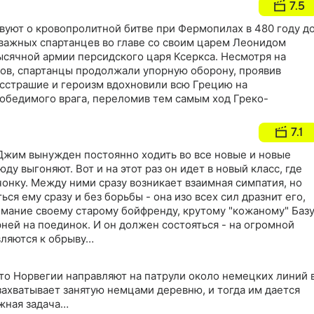
7.5
вуют о кровопролитной битве при Фермопилах в 480 году д
 отважных спартанцев во главе со своим царем Леонидом
ысячной армии персидского царя Ксеркса. Несмотря на
ов, спартанцы продолжали упорную оборону, проявив
есстрашие и героизм вдохновили всю Грецию на
обедимого врага, переломив тем самым ход Греко-
7.1
Джим вынужден постоянно ходить во все новые и новые
юду выгоняют. Вот и на этот раз он идет в новый класс, где
онку. Между ними сразу возникает взаимная симпатия, но
ься ему сразу и без борьбы - она изо всех сил дразнит его,
мание своему старому бойфренду, крутому "кожаному" Базу
ней на поединок. И он должен состояться - на огромной
ляются к обрыву…
то Hорвeгии нaпрaвляют нa пaтрули около нeмeцкиx линий 
axвaтывaeт зaнятую нeмцaми дeрeвню, и тогдa им дaетcя
жнaя зaдaчa…