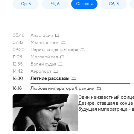
Ср, 5
Чт, 6
Сегодня
Сб, 8
05:46
Анастасия
07:33
Мы не ангелы
09:20
Париж, когда там жара
11:08
Меловой сад
12:55
Бог ей судья
14:42
Аэропорт
16:30
Летние рассказы
18:18
Любовь императора Франции
Один неизвестный офице
Дезире, ставшая в конце
будущая императрица - 