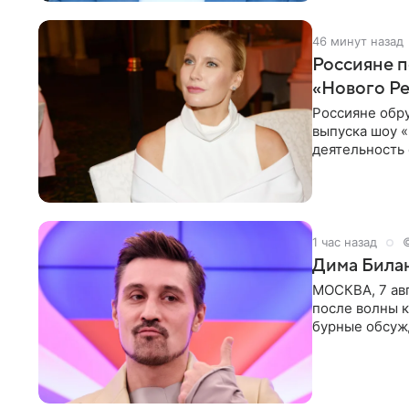
46 минут назад
Россияне п
«Нового Р
Россияне обр
выпуска шоу «
деятельность 
комментариях
1 час назад
Дима Билан
МОСКВА, 7 ав
после волны к
бурные обсуж
глубин. В