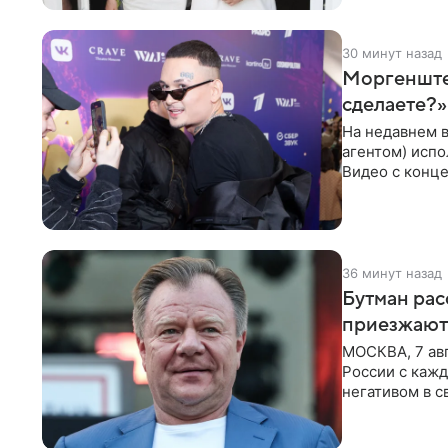
30 минут назад
Моргенштер
сделаете?»
На недавнем 
агентом) испо
Видео с конце
канале. «Добр
36 минут назад
Бутман рас
приезжают
МОСКВА, 7 ав
России с кажд
негативом в с
поэтому