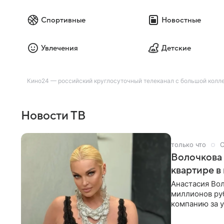
Спортивные
Новостные
Увлечения
Детские
Кино24 — российский круглосуточный телеканал с большой колле
Новости ТВ
только что
С
Волочкова 
квартире в
Анастасия Вол
миллионов ру
компанию за у
выложила