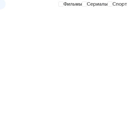
Фильмы
Сериалы
Спорт