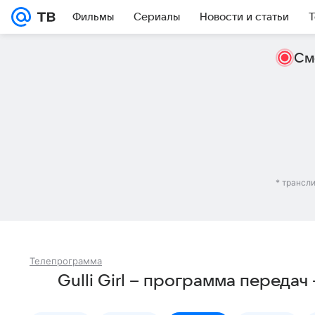
Фильмы
Сериалы
Новости и статьи
Т
См
* трансл
Телепрограмма
Gulli Girl – программа передач