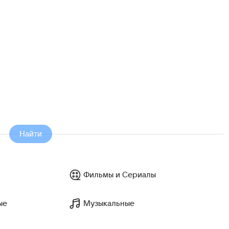
Найти
Фильмы и Сериалы
ые
Музыкальные