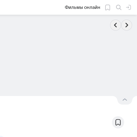
Фильмы онлайн