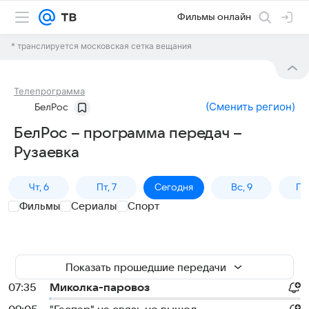
Фильмы онлайн
* транслируется московская сетка вещания
Телепрограмма
(
Сменить регион
)
БелРос
БелРос – программа передач –
Рузаевка
Чт, 6
Пт, 7
Сегодня
Вс, 9
Пн,
Фильмы
Сериалы
Спорт
Показать прошедшие передачи
07:35
Миколка-паровоз