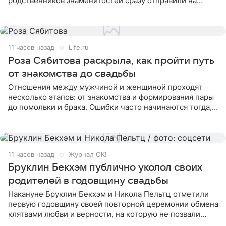
родственников знаменитостей сразу отправили на
тяжелое испытание, а уже через несколько дней в
лагере
11 часов назад
Life.ru
Роза Сябитова раскрыла, как пройти путь
от знакомства до свадьбы
Отношения между мужчиной и женщиной проходят
несколько этапов: от знакомства и формирования пары
до помолвки и брака. Ошибки часто начинаются тогда,
когда один из партнеров требует от другого слишком
многого,
11 часов назад
Журнал OK!
Бруклин Бекхэм публично уколол своих
родителей в годовщину свадьбы
Накануне Бруклин Бекхэм и Никола Пельтц отметили
первую годовщину своей повторной церемонии обмена
клятвами любви и верности, на которую не позвали
никого из клана Бекхэм. По словам инсайдеров, пара