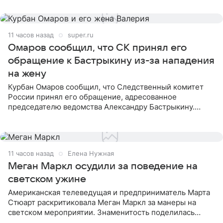
считает это
11 часов назад
super.ru
Омаров сообщил, что СК принял его
обращение к Бастрыкину из-за нападения
на жену
Курбан Омаров сообщил, что Следственный комитет
России принял его обращение, адресованное
председателю ведомства Александру Бастрыкину.
Бизнесмен опубликовал ответ Информационного
центра СК в личном блоге. В
11 часов назад
Елена Нужная
Меган Маркл осудили за поведение на
светском ужине
Американская телеведущая и предприниматель Марта
Стюарт раскритиковала Меган Маркл за манеры на
светском мероприятии. Знаменитость поделилась
деталями личной встречи с герцогиней Сассекской,