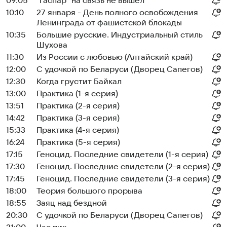
09:05
"Гаспар" на связь не вышел
10:10
27 января - День полного освобождения
Ленинграда от фашистской блокады
10:35
Большие русские. Индустриальный стиль
Шухова
11:30
Из России с любовью (Алтайский край)
12:00
С удочкой по Беларуси (Дворец Сапегов)
12:30
Когда грустит Байкал
13:00
Практика (1-я серия)
13:51
Практика (2-я серия)
14:42
Практика (3-я серия)
15:33
Практика (4-я серия)
16:24
Практика (5-я серия)
17:15
Геноцид. Последние свидетели (1-я серия)
17:30
Геноцид. Последние свидетели (2-я серия)
17:45
Геноцид. Последние свидетели (3-я серия)
18:00
Теория большого прорыва
18:55
Заяц над бездной
20:30
С удочкой по Беларуси (Дворец Сапегов)