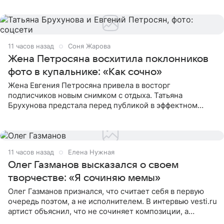
пишет PageSix. По
11 часов назад
Соня Жарова
Жена Петросяна восхитила поклонников
фото в купальнике: «Как сочно»
Жена Евгения Петросяна привела в восторг
подписчиков новым снимком с отдыха. Татьяна
Брухунова предстала перед публикой в эффектном
черно-сиреневом монокини, позируя прямо в бассейне.
«Ох, как сочно», «Татьяна,
11 часов назад
Елена Нужная
Олег Газманов высказался о своем
творчестве: «Я сочиняю мемы»
Олег Газманов признался, что считает себя в первую
очередь поэтом, а не исполнителем. В интервью vesti.ru
артист объяснил, что не сочиняет композиции, а
позволяет им появляться через себя. По словам