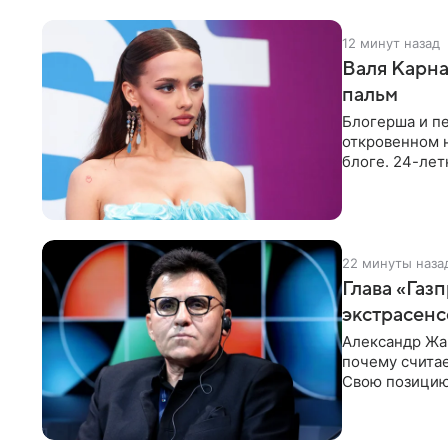
12 минут назад
Валя Карна
пальм
Блогерша и п
откровенном 
блоге. 24-лет
красном
22 минуты наза
Глава «Газ
экстрасенс
Александр Жа
почему счита
Свою позицию 
который