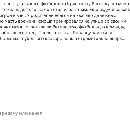
го португальского футболиста Криштиану Роналду, но мало
го жизнь до того, как он стал известным. Еще будучи совсе
игрой в мяч. У родителей всегда не хватало денежных
ую часть времени юноша тренировался на улице со своими
льчик начал играть за любительскую футбольную команду,
работал его отец. После того, как Роналду заметили
больных клубов, его карьера пошла стремительно вверх.
контракты с большими гонорарами и больше не вспоминает