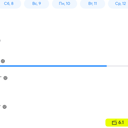
Сб, 8
Вс, 9
Пн, 10
Вт, 11
Ср, 12
"
"
6.1