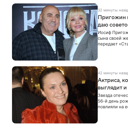
32 минуты наза
Пригожин в
даю совето
Иосиф Пригож
сына своей же
передает «Ста
детей, и
42 минуты наза
Актриса, к
выглядит и
Звезда отече
56-й день рож
повлияли на е
помимо