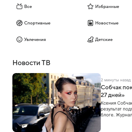
Все
Избранные
Спортивные
Новостные
Увлечения
Детские
Новости ТВ
2 минуты назад
Собчак пок
27 дней»
Ксения Собча
результат по
блоге. Журнал
Собчак запеча