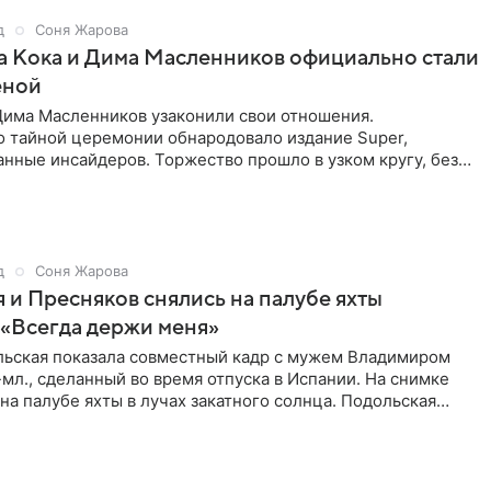
д
Соня Жарова
а Кока и Дима Масленников официально стали
еной
Дима Масленников узаконили свои отношения.
 тайной церемонии обнародовало издание Super,
анные инсайдеров. Торжество прошло в узком кругу, без
широкой публики и
д
Соня Жарова
 и Пресняков снялись на палубе яхты
 «Всегда держи меня»
льская показала совместный кадр с мужем Владимиром
л., сделанный во время отпуска в Испании. На снимке
 на палубе яхты в лучах закатного солнца. Подольская
ный