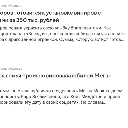
Соня Жарова
ров готовится к установке виниров с
ми за 350 тыс. рублей
ров решил украсить свою улыбку бриллиантами. Как
gram-канал «Звездач», поп-король собирается установить
ра с драгоценной огранкой. Сумма, которую артист готов
Соня Жарова
ая семья проигнорировала юбилей Меган
емья не стала публично поздравлять Меган Маркл с днем
налисты Page Six выяснили, что Кейт Миддлтон и принц
орировали эту дату в своих соцсетях. По словам