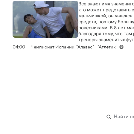
Все знают имя знаменито
кто может представить е
мальчишкой, он увлекся 
средств, поэтому больш
ровесниками. В 8 лет ма
благодаря тому, что там 
тренеры знаменитых фут
Теперь он подписывает 
04:00
Чемпионат Испании. "Алавес" - "Атлетик"
о бедности