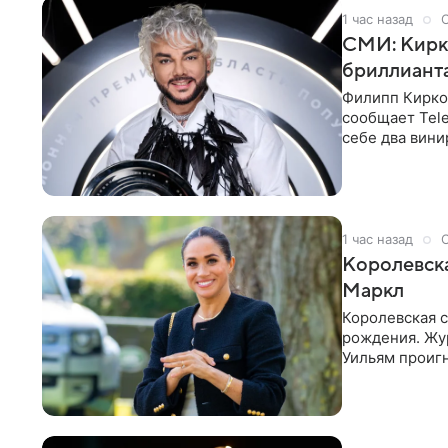
1 час назад
СМИ: Кирко
бриллианта
Филипп Кирко
сообщает Tele
себе два вини
выложить за
1 час назад
Королевск
Маркл
Королевская с
рождения. Жур
Уильям проигн
экспертов,