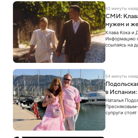
43 минуты наза
СМИ: Клав
мужем и ж
Клава Кока и 
Информацию о
ссылаясь на д
присутствия 
54 минуты наза
Подольская
в Испании:
Наталья Подо
Пресняковым-м
супруги стоят
выбрала слит