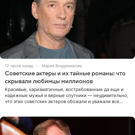
12 часов назад
Мария Владимирова
Советские актеры и их тайные романы: что
скрывали любимцы миллионов
Красивые, харизматичные, востребованные да еще и
надежные мужья и верные спутники — неудивительно,
что этих советских актеров обожали и уважали все
женщины большой страны, и наверняка не раз ставили
их в