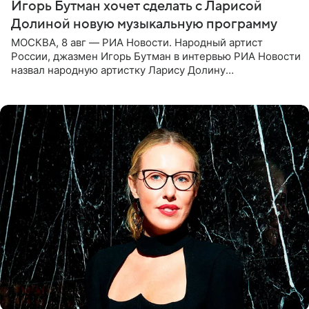
Игорь Бутман хочет сделать с Ларисой
Долиной новую музыкальную программу
МОСКВА, 8 авг — РИА Новости. Народный артист
России, джазмен Игорь Бутман в интервью РИА Новости
назвал народную артистку Ларису Долину
великолепной певицей и рассказал о желании сделать с
ней новую совместную