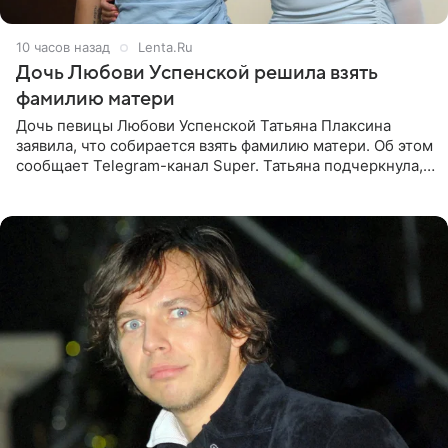
10 часов назад
Lenta.Ru
Дочь Любови Успенской решила взять
фамилию матери
Дочь певицы Любови Успенской Татьяна Плаксина
заявила, что собирается взять фамилию матери. Об этом
сообщает Telegram-канал Super. Татьяна подчеркнула,
что приняла решение о смене фамилии, поскольку
именно от