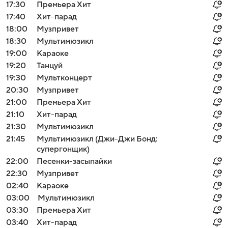
17:30
Премьера Хит
17:40
Хит-парад
18:00
Музпривет
18:30
Мультимюзикл
19:00
Караоке
19:20
Танцуй
19:30
Мультконцерт
20:30
Музпривет
21:00
Премьера Хит
21:10
Хит-парад
21:30
Мультимюзикл
21:45
Мультимюзикл (Джи-Джи Бонд:
супергонщик)
22:00
Песенки-засыпайки
22:30
Музпривет
02:40
Караоке
03:00
Мультимюзикл
03:30
Премьера Хит
03:40
Хит-парад