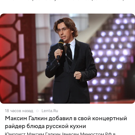
котором позирует у бассейна в белоснежном монокини
с
18 часов назад
Lenta.Ru
Максим Галкин добавил в свой концертный
райдер блюда русской кухни
Юморист Максим Галкин (внесен Минюстом РФ в