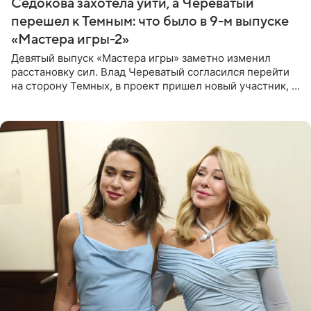
Седокова захотела уйти, а Череватый
перешел к Темным: что было в 9-м выпуске
«Мастера игры-2»
Девятый выпуск «Мастера игры» заметно изменил
расстановку сил. Влад Череватый согласился перейти
на сторону Темных, в проект пришел новый участник, а
Курбан Омаров и Анна Седокова оказались под таким
давлением.