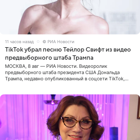
11 часов назад
© РИА Новости
TikTok убрал песню Тейлор Свифт из видео
предвыборного штаба Трампа
МОСКВА, 8 авг — РИА Новости. Видеоролик
предвыборного штаба президента США Дональда
Трампа, недавно опубликованный в соцсети TikTok,
остался без звуковой дорожки в виде песни August
(«Август») американской