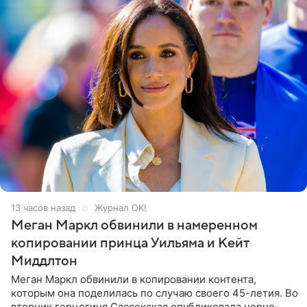
13 часов назад
Журнал OK!
Меган Маркл обвинили в намеренном
копировании принца Уильяма и Кейт
Миддлтон
Меган Маркл обвинили в копировании контента,
которым она поделилась по случаю своего 45-летия. Во
вторник герцогиня Сассекская опубликовала черно-