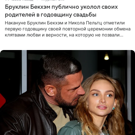
Бруклин Бекхэм публично уколол своих
родителей в годовщину свадьбы
Накануне Бруклин Бекхэм и Никола Пельтц отметили
первую годовщину своей повторной церемонии обмена
клятвами любви и верности, на которую не позвали
никого из клана Бекхэм. По словам инсайдеров, пара
считает это