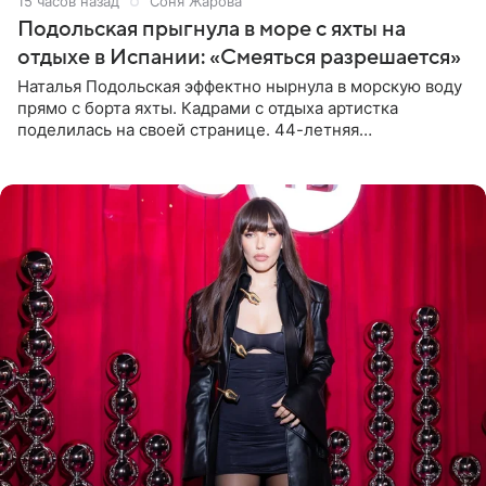
15 часов назад
Соня Жарова
Подольская прыгнула в море с яхты на
отдыхе в Испании: «Смеяться разрешается»
Наталья Подольская эффектно нырнула в морскую воду
прямо с борта яхты. Кадрами с отдыха артистка
поделилась на своей странице. 44-летняя
знаменитость предстала перед поклонниками в ярком
розовом купальнике с