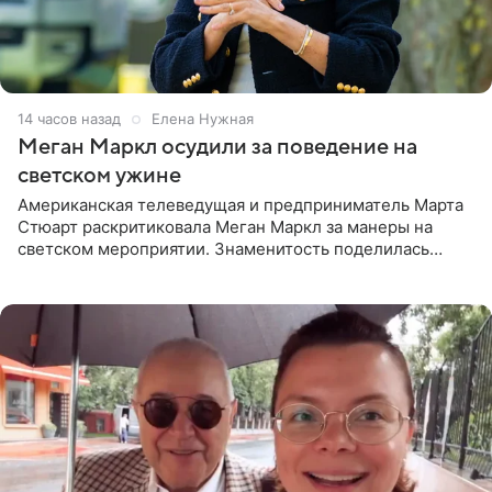
14 часов назад
Елена Нужная
Меган Маркл осудили за поведение на
светском ужине
Американская телеведущая и предприниматель Марта
Стюарт раскритиковала Меган Маркл за манеры на
светском мероприятии. Знаменитость поделилась
деталями личной встречи с герцогиней Сассекской,
пишет PageSix. По