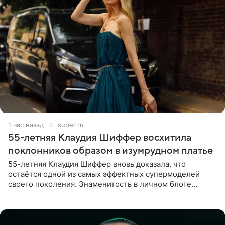
1 час назад
super.ru
55-летняя Клаудия Шиффер восхитила
поклонников образом в изумрудном платье
55-летняя Клаудия Шиффер вновь доказала, что
остаётся одной из самых эффектных супермоделей
своего поколения. Знаменитость в личном блоге
поделилась фотографиями с недавней свадьбы, где
появилась в роли гостьи,