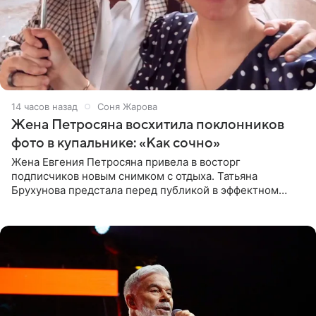
14 часов назад
Соня Жарова
Жена Петросяна восхитила поклонников
фото в купальнике: «Как сочно»
Жена Евгения Петросяна привела в восторг
подписчиков новым снимком с отдыха. Татьяна
Брухунова предстала перед публикой в эффектном
черно-сиреневом монокини, позируя прямо в бассейне.
«Ох, как сочно», «Татьяна,