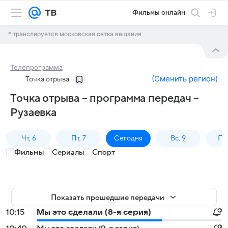
Фильмы онлайн
* транслируется московская сетка вещания
Телепрограмма
(
Сменить регион
)
Точка отрыва
Точка отрыва – программа передач –
Рузаевка
Чт, 6
Пт, 7
Сегодня
Вс, 9
Пн,
Фильмы
Сериалы
Спорт
Показать прошедшие передачи
10:15
Мы это сделали (8-я серия)