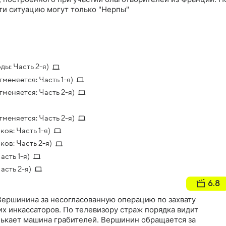
ти ситуацию могут только "Нерпы"
ы: Часть 2-я)
еняется: Часть 1-я)
меняется: Часть 2-я)
меняется: Часть 2-я)
ов: Часть 1-я)
ов: Часть 2-я)
сть 1-я)
асть 2-я)
6.8
Вершинина за несогласованную операцию по захвату
х инкассаторов. По телевизору страж порядка видит
лькает машина грабителей. Вершинин обращается за