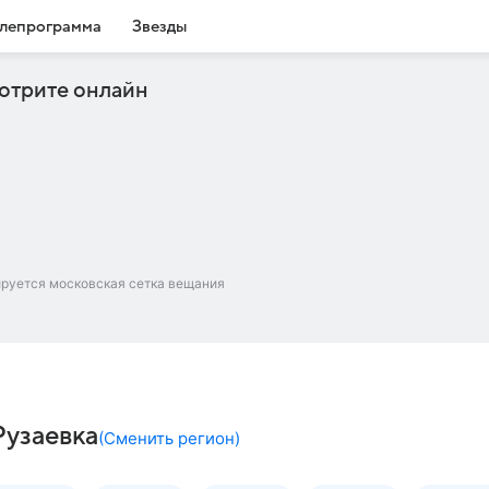
лепрограмма
Звезды
отрите онлайн
ируется московская сетка вещания
Рузаевка
(
Сменить регион
)