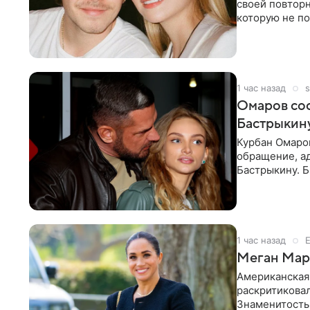
своей повтор
которую не по
считает это
1 час назад
s
Омаров соо
Бастрыкину
Курбан Омаро
обращение, а
Бастрыкину. 
в личном блог
1 час назад
Меган Марк
Американская
раскритикова
Знаменитость