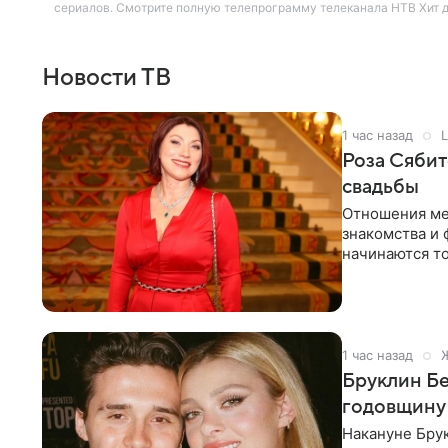
сериалов. Смотрите полную телепрограмму телеканала НТВ Хит дл
Новости ТВ
1 час назад
L
Роза Сябит
свадьбы
Отношения ме
знакомства и 
начинаются то
многого,
1 час назад
Бруклин Бе
годовщину
Накануне Бру