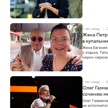
Сассекской, п
1 час назад
Жена Петр
в купальни
Жена Евгения
с отдыха. Тат
черно-сиренев
«Татьяна,
1 час назад
Олег Газма
сочиняю м
Олег Газманов
не исполнител