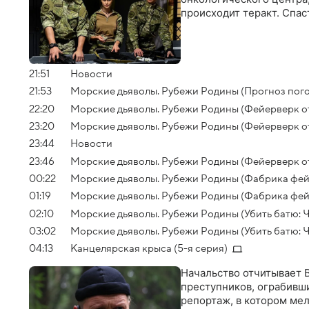
происходит теракт. Спас
21:51
Новости
21:53
Морские дьяволы. Рубежи Родины (Прогноз погод
22:20
Морские дьяволы. Рубежи Родины (Фейерверк отм
23:20
Морские дьяволы. Рубежи Родины (Фейерверк от
23:44
Новости
23:46
Морские дьяволы. Рубежи Родины (Фейерверк от
00:22
Морские дьяволы. Рубежи Родины (Фабрика фейк
01:19
Морские дьяволы. Рубежи Родины (Фабрика фейк
02:10
Морские дьяволы. Рубежи Родины (Убить батю: Ча
03:02
Морские дьяволы. Рубежи Родины (Убить батю: Ч
04:13
Канцелярская крыса (5-я серия)
Начальство отчитывает 
преступников, ограбивши
репортаж, в котором ме