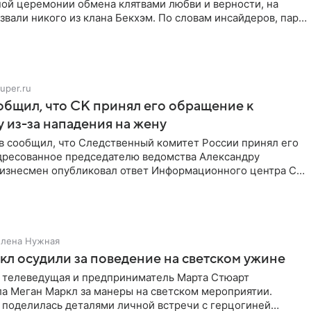
ной церемонии обмена клятвами любви и верности, на
звали никого из клана Бекхэм. По словам инсайдеров, пара
uper.ru
бщил, что СК принял его обращение к
 из-за нападения на жену
в сообщил, что Следственный комитет России принял его
дресованное председателю ведомства Александру
Бизнесмен опубликовал ответ Информационного центра СК
е. В
Елена Нужная
л осудили за поведение на светском ужине
 телеведущая и предприниматель Марта Стюарт
ла Меган Маркл за манеры на светском мероприятии.
 поделилась деталями личной встречи с герцогиней