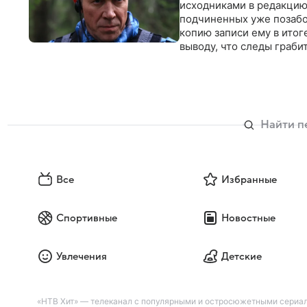
исходниками в редакцию 
подчиненных уже позабо
копию записи ему в итог
выводу, что следы граби
Все
Избранные
Спортивные
Новостные
Увлечения
Детские
«НТВ Хит» — телеканал с популярными и остросюжетными сериа