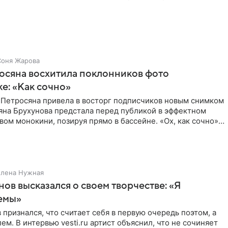
ишет PageSix. По
Соня Жарова
осяна восхитила поклонников фото
ке: «Как сочно»
 Петросяна привела в восторг подписчиков новым снимком
ьяна Брухунова предстала перед публикой в эффектном
ом монокини, позируя прямо в бассейне. «Ох, как сочно»,
Елена Нужная
нов высказался о своем творчестве: «Я
емы»
 признался, что считает себя в первую очередь поэтом, а
ем. В интервью vesti.ru артист объяснил, что не сочиняет