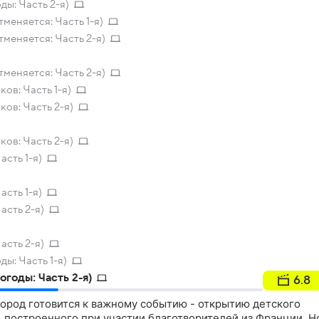
ы: Часть 2-я)
еняется: Часть 1-я)
меняется: Часть 2-я)
меняется: Часть 2-я)
ов: Часть 1-я)
ов: Часть 2-я)
ов: Часть 2-я)
сть 1-я)
сть 1-я)
асть 2-я)
асть 2-я)
ы: Часть 1-я)
годы: Часть 2-я)
6.8
ород готовится к важному событию - открытию детского
, построенного при участии благотворителей из Франции. Н