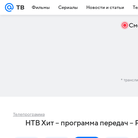
Фильмы
Сериалы
Новости и статьи
Те
См
* трансл
Телепрограмма
НТВ Хит – программа передач – 