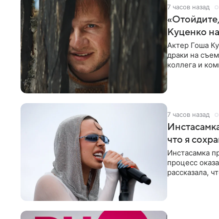
7 часов назад
«Отойдите,
Куценко на
Актер Гоша Ку
драки на съем
коллега и ком
7 часов назад
Инстасамка
что я сохр
Инстасамка пр
процесс оказа
рассказала, ч
«ужасно