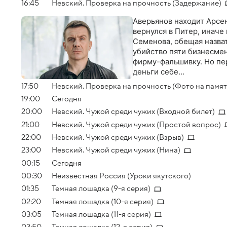
16:45
Невский. Проверка на прочность (Задержание)
Аверьянов находит Арсен
вернулся в Питер, иначе
Семенова, обещая назва
убийство пяти бизнесме
фирму-фальшивку. Но пе
деньги себе…
17:50
Невский. Проверка на прочность (Фото на памят
19:00
Сегодня
20:00
Невский. Чужой среди чужих (Входной билет)
21:00
Невский. Чужой среди чужих (Простой вопрос)
22:00
Невский. Чужой среди чужих (Взрыв)
23:00
Невский. Чужой среди чужих (Нина)
00:15
Сегодня
00:30
Неизвестная Россия (Уроки якутского)
01:35
Темная лошадка (9-я серия)
02:20
Темная лошадка (10-я серия)
03:05
Темная лошадка (11-я серия)