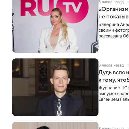
8 часов назад
«Организм 
не показыв
Балерина Анас
своими фотогр
рассказала О
что на
8 часов назад
Дудь вспом
к тому, чт
Журналист Юр
выпуске своег
Евгением Гал
бронхиальной
8 часов назад