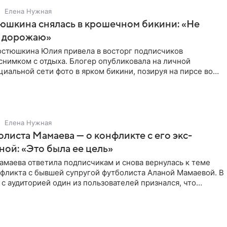
Елена Нужная
юшкина снялась в крошечном бикини: «Не
 дорожаю»
остюшкина Юлия привела в восторг подписчиков
снимком с отдыха. Блогер опубликовала на личной
циальной сети фото в ярком бикини, позируя на пирсе во
 в Турции,
Елена Нужная
листа Мамаева — о конфликте с его экс-
ой: «Это была ее цель»
маева ответила подписчикам и снова вернулась к теме
нфликта с бывшей супругой футболиста Аланой Мамаевой. В
с аудиторией один из пользователей признался, что
о