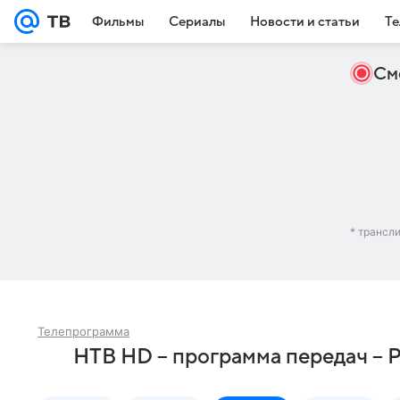
Фильмы
Сериалы
Новости и статьи
Те
См
* трансл
Телепрограмма
НТВ HD – программа передач – 