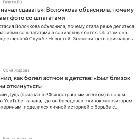
Газета.Ru
начал сдавать»: Волочкова объяснила, почему
ает фото со шпагатами
тасия Волочкова объяснила, почему стала реже делиться
афиями со шпагатами в социальных сетях. Об этом она
бщественной Службе Новостей. Знаменитость призналась,
Соня Жарова
нил, как болел астмой в детстве: «Был близок
обы откинуться»
ий Дудь (признан в РФ иностранным агентом) в новом
о YouTube-канала, где он беседовал с кинокомпозитором
ьпериным, поделился личной историей о борьбе с
 астмой в
Елена Нужная