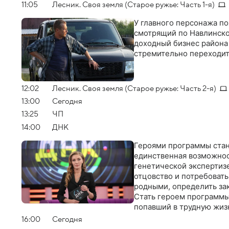
11:05
Лесник. Своя земля (Старое ружье: Часть 1-я)
У главного персонажа по
смотрящий по Навлинском
доходный бизнес района
стремительно переходит
12:02
Лесник. Своя земля (Старое ружье: Часть 2-я)
13:00
Сегодня
13:25
ЧП
14:00
ДНК
Героями программы стан
единственная возможнос
генетической экспертиз
отцовство и потребовать
родными, определить за
Стать героем программы
попавший в трудную жи
16:00
Сегодня