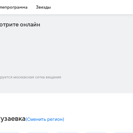
лепрограмма
Звезды
отрите онлайн
ируется московская сетка вещания
Рузаевка
(
Сменить регион
)