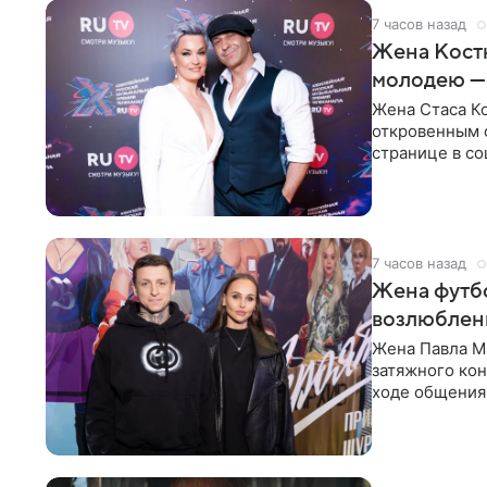
7 часов назад
Жена Кост
молодею —
Жена Стаса К
откровенным 
странице в со
время отпуска
7 часов назад
Жена футбо
возлюбленн
Жена Павла Ма
затяжного ко
ходе общения 
раньше судил 