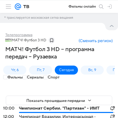
Фильмы онлайн
* транслируется московская сетка вещания
Телепрограмма
МАТЧ! Футбол 3 HD
(
Сменить регион
)
МАТЧ! Футбол 3 HD – программа
передач – Рузаевка
Чт, 6
Пт, 7
Сегодня
Вс, 9
Пн,
Фильмы
Сериалы
Спорт
Показать прошедшие передачи
10:00
Чемпионат Сербии. "Партизан" - ИМТ
12:00
Чемпионат Бразилии. Интернасьонал -