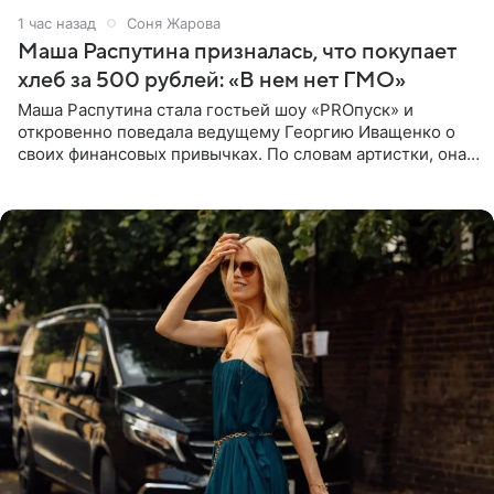
1 час назад
Соня Жарова
Маша Распутина призналась, что покупает
хлеб за 500 рублей: «В нем нет ГМО»
Маша Распутина стала гостьей шоу «PROпуск» и
откровенно поведала ведущему Георгию Иващенко о
своих финансовых привычках. По словам артистки, она
давно перестала следить за тратами и может позволить
себе жить,