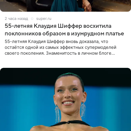
2 часа назад
super.ru
55-летняя Клаудия Шиффер восхитила
поклонников образом в изумрудном платье
55-летняя Клаудия Шиффер вновь доказала, что
остаётся одной из самых эффектных супермоделей
своего поколения. Знаменитость в личном блоге
поделилась фотографиями с недавней свадьбы, где
появилась в роли гостьи,