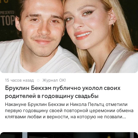
15 часов назад
Журнал OK!
Бруклин Бекхэм публично уколол своих
родителей в годовщину свадьбы
Накануне Бруклин Бекхэм и Никола Пельтц отметили
первую годовщину своей повторной церемонии обмена
клятвами любви и верности, на которую не позвали
никого из клана Бекхэм. По словам инсайдеров, пара
считает это