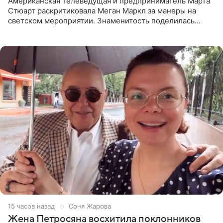
Американская телеведущая и предприниматель Марта
Стюарт раскритиковала Меган Маркл за манеры на
светском мероприятии. Знаменитость поделилась
деталями личной встречи с герцогиней Сассекской,
пишет PageSix. По
16 часов назад
Соня Жарова
Жена Петросяна восхитила поклонников