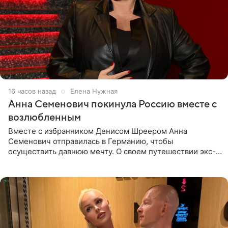
16 часов назад
Елена Нужная
Анна Семенович покинула Россию вместе с
возлюбленным
Вместе с избранником Денисом Шреером Анна
Семенович отправилась в Германию, чтобы
осуществить давнюю мечту. О своем путешествии экс-
солистка «Блестящих» рассказала поклонникам на
личной странице в социальной