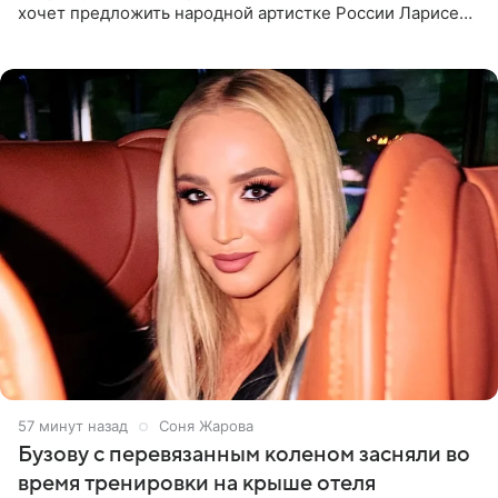
хочет предложить народной артистке России Ларисе
Долиной возглавить вокальное отделение в первом в
России
58 минут назад
Соня Жарова
Бузову с перевязанным коленом засняли во
время тренировки на крыше отеля