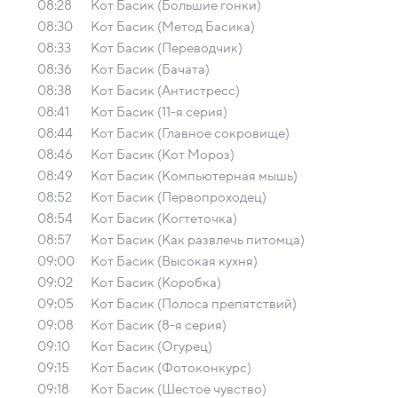
08:28
Кот Басик (Большие гонки)
08:30
Кот Басик (Метод Басика)
08:33
Кот Басик (Переводчик)
08:36
Кот Басик (Бачата)
08:38
Кот Басик (Антистресс)
08:41
Кот Басик (11-я серия)
08:44
Кот Басик (Главное сокровище)
08:46
Кот Басик (Кот Мороз)
08:49
Кот Басик (Компьютерная мышь)
08:52
Кот Басик (Первопроходец)
08:54
Кот Басик (Когтеточка)
08:57
Кот Басик (Как развлечь питомца)
09:00
Кот Басик (Высокая кухня)
09:02
Кот Басик (Коробка)
09:05
Кот Басик (Полоса препятствий)
09:08
Кот Басик (8-я серия)
09:10
Кот Басик (Огурец)
09:15
Кот Басик (Фотоконкурс)
09:18
Кот Басик (Шестое чувство)