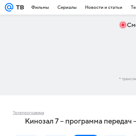
Фильмы
Сериалы
Новости и статьи
Те
См
* трансл
Телепрограмма
Кинозал 7 – программа передач 