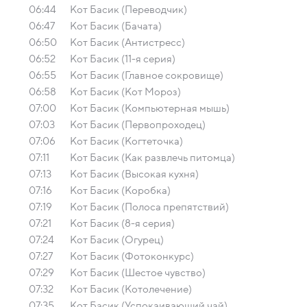
06:44
Кот Басик (Переводчик)
06:47
Кот Басик (Бачата)
06:50
Кот Басик (Антистресс)
06:52
Кот Басик (11-я серия)
06:55
Кот Басик (Главное сокровище)
06:58
Кот Басик (Кот Мороз)
07:00
Кот Басик (Компьютерная мышь)
07:03
Кот Басик (Первопроходец)
07:06
Кот Басик (Когтеточка)
07:11
Кот Басик (Как развлечь питомца)
07:13
Кот Басик (Высокая кухня)
07:16
Кот Басик (Коробка)
07:19
Кот Басик (Полоса препятствий)
07:21
Кот Басик (8-я серия)
07:24
Кот Басик (Огурец)
07:27
Кот Басик (Фотоконкурс)
07:29
Кот Басик (Шестое чувство)
07:32
Кот Басик (Котолечение)
07:35
Кот Басик (Успокаивающий чай)