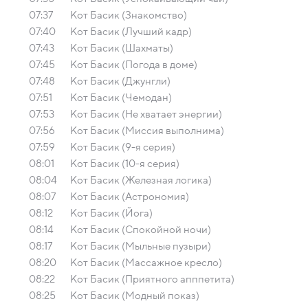
07:37
Кот Басик (Знакомство)
07:40
Кот Басик (Лучший кадр)
07:43
Кот Басик (Шахматы)
07:45
Кот Басик (Погода в доме)
07:48
Кот Басик (Джунгли)
07:51
Кот Басик (Чемодан)
07:53
Кот Басик (Не хватает энергии)
07:56
Кот Басик (Миссия выполнима)
07:59
Кот Басик (9-я серия)
08:01
Кот Басик (10-я серия)
08:04
Кот Басик (Железная логика)
08:07
Кот Басик (Астрономия)
08:12
Кот Басик (Йога)
08:14
Кот Басик (Спокойной ночи)
08:17
Кот Басик (Мыльные пузыри)
08:20
Кот Басик (Массажное кресло)
08:22
Кот Басик (Приятного апппетита)
08:25
Кот Басик (Модный показ)