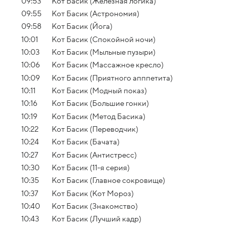
09:53
Кот Басик (Железная логика)
09:55
Кот Басик (Астрономия)
09:58
Кот Басик (Йога)
10:01
Кот Басик (Спокойной ночи)
10:03
Кот Басик (Мыльные пузыри)
10:06
Кот Басик (Массажное кресло)
10:09
Кот Басик (Приятного апппетита)
10:11
Кот Басик (Модный показ)
10:16
Кот Басик (Большие гонки)
10:19
Кот Басик (Метод Басика)
10:22
Кот Басик (Переводчик)
10:24
Кот Басик (Бачата)
10:27
Кот Басик (Антистресс)
10:30
Кот Басик (11-я серия)
10:35
Кот Басик (Главное сокровище)
10:37
Кот Басик (Кот Мороз)
10:40
Кот Басик (Знакомство)
10:43
Кот Басик (Лучший кадр)