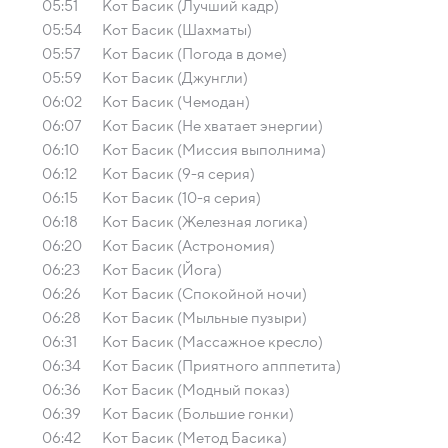
05:51
Кот Басик (Лучший кадр)
05:54
Кот Басик (Шахматы)
05:57
Кот Басик (Погода в доме)
05:59
Кот Басик (Джунгли)
06:02
Кот Басик (Чемодан)
06:07
Кот Басик (Не хватает энергии)
06:10
Кот Басик (Миссия выполнима)
06:12
Кот Басик (9-я серия)
06:15
Кот Басик (10-я серия)
06:18
Кот Басик (Железная логика)
06:20
Кот Басик (Астрономия)
06:23
Кот Басик (Йога)
06:26
Кот Басик (Спокойной ночи)
06:28
Кот Басик (Мыльные пузыри)
06:31
Кот Басик (Массажное кресло)
06:34
Кот Басик (Приятного апппетита)
06:36
Кот Басик (Модный показ)
06:39
Кот Басик (Большие гонки)
06:42
Кот Басик (Метод Басика)