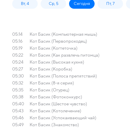
Вт, 4
Ср, 5
Сегодня
Пт, 7
05:14
Кот Басик (Компьютерная мышь)
05:16
Кот Басик (Первопроходец)
05:19
Кот Басик (Когтеточка)
05:22
Кот Басик (Как развлечь питомца)
05:24
Кот Басик (Высокая кухня)
05:27
Кот Басик (Коробка)
05:30
Кот Басик (Полоса препятствий)
05:32
Кот Басик (8-я серия)
05:35
Кот Басик (Огурец)
05:38
Кот Басик (Фотоконкурс)
05:40
Кот Басик (Шестое чувство)
05:43
Кот Басик (Котолечение)
05:46
Кот Басик (Успокаивающий чай)
05:49
Кот Басик (Знакомство)