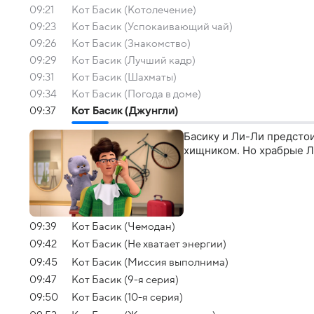
09:21
Кот Басик (Котолечение)
09:23
Кот Басик (Успокаивающий чай)
09:26
Кот Басик (Знакомство)
09:29
Кот Басик (Лучший кадр)
09:31
Кот Басик (Шахматы)
09:34
Кот Басик (Погода в доме)
09:37
Кот Басик (Джунгли)
Басику и Ли-Ли предстои
хищником. Но храбрые Л
09:39
Кот Басик (Чемодан)
09:42
Кот Басик (Не хватает энергии)
09:45
Кот Басик (Миссия выполнима)
09:47
Кот Басик (9-я серия)
09:50
Кот Басик (10-я серия)