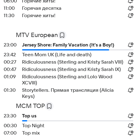
06:00
Горячие хиты!
11:00
Горячая десятка
11:30
Горячие хиты!
MTV European
23:00
Jersey Shore: Family Vacation (It's a Boy!)
23:42
Teen Mom UK (Life and death)
00:27
Ridiculousness (Sterling and Kristy Sarah VIII)
00:47
Ridiculousness (Sterling and Kristy Sarah IX)
01:09
Ridiculousness (Sterling and Lolo Wood
XCVIII)
01:30
Storytellers. Прямая трансляция (Alicia
Keys)
MCM TOP
23:30
Top us
00:30
Top Night
07:00
Top mix