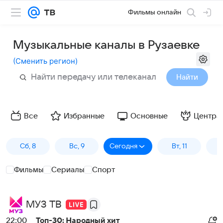
Фильмы онлайн
Музыкальные каналы в Рузаевке
(
Сменить регион
)
Найти
Все
Избранные
Основные
Центра
Сб, 8
Вс, 9
Сегодня
Вт, 11
С
Фильмы
Сериалы
Спорт
МУЗ ТВ
22:00
Топ-30: Народный хит