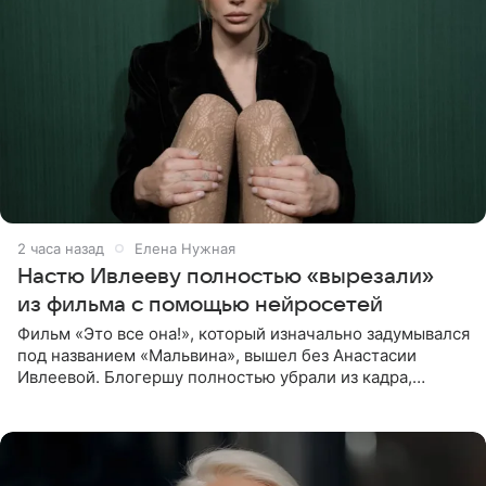
2 часа назад
Елена Нужная
Настю Ивлееву полностью «вырезали»
из фильма с помощью нейросетей
Фильм «Это все она!», который изначально задумывался
под названием «Мальвина», вышел без Анастасии
Ивлеевой. Блогершу полностью убрали из кадра,
заменив ее лицо с помощью нейросетей. Об этом
сообщает