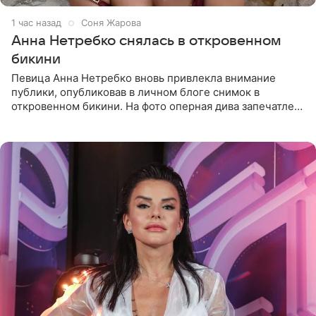
1 час назад
Соня Жарова
Анна Нетребко снялась в откровенном
бикини
Певица Анна Нетребко вновь привлекла внимание
публики, опубликовав в личном блоге снимок в
откровенном бикини. На фото оперная дива запечатлена
в термальном источнике. В подписи артистка сообщила
поклонникам,