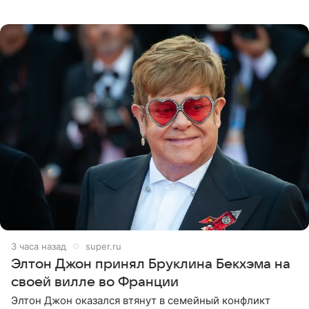
не день своей роскошной свадьбы в апреле 2022-го, а
дату
3 часа назад
super.ru
Элтон Джон принял Бруклина Бекхэма на
своей вилле во Франции
Элтон Джон оказался втянут в семейный конфликт