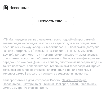
Новостные
Показать еще
«ТВ Mail» предлагает вам ознакомиться с подробной программой
телепередач на сегодня, завтра и на неделю, для всех популярных
российских и международных телеканалов. ТВ-программа доступна
как для центральных (Первый, НТВ, Россия 1, ТНТ, СТС и многих
других), так и для местных и тематических каналов — музыкальных,
спортивных, новостных, образовательных. Вы можете отфильтровать
передачи по жанрам (фильмы, сериалы, спортивные передачи и т.д.), а
также настроить список интересных лично вам телепрограмм. Кроме
того, вам доступна настройка напоминаний о начале любимых
телепрограмм. Вы можете настроить уведомления по почте.
Телепрограмма в других городах России:
Санкт-Петербург
,
Новосибирск
,
Екатеринбург
,
Нижний Новгород
,
Казань
,
Челябинск
,
Омск
,
Самара
,
Ростов-на-Дону
.