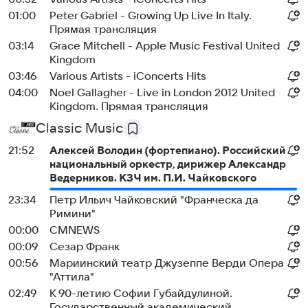
01:00
Peter Gabriel - Growing Up Live In Italy.
Прямая трансляция
03:14
Grace Mitchell - Apple Music Festival United
Kingdom
03:46
Various Artists - iConcerts Hits
04:00
Noel Gallagher - Live in London 2012 United
Kingdom. Прямая трансляция
Classic Music
21:52
Алексей Володин (фортепиано). Российский
национальный оркестр, дирижер Александр
Ведерников. КЗЧ им. П.И. Чайковского
23:34
Петр Ильич Чайковский "Франческа да
Римини"
00:00
СМNEWS
00:09
Сезар Франк
00:56
Мариинский театр Джузеппе Верди Опера
"Аттила"
02:49
К 90-летию Софии Губайдулиной.
Государственный академический