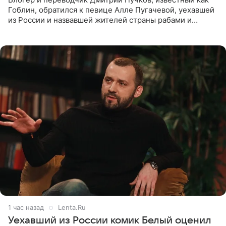
Гоблин, обратился к певице Алле Пугачевой, уехавшей
из России и назвавшей жителей страны рабами и
холопами. Его слова прозвучали в эфире радио Sputnik,
запись
1 час назад
Lenta.Ru
Уехавший из России комик Белый оценил