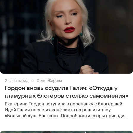
2 часа назад
Соня Жарова
Гордон вновь осудила Галич: «Откуда у
гламурных блогеров столько самомнения»
Екатерина Гордон вступила в перепалку с блогершей
Идой Галич после их конфликта на реалити-шоу
«Большой куш. Бангкок». Подробности ссоры приводит
«СтарХит». Гордон подчеркнула, что не намерена
прислушиваться к