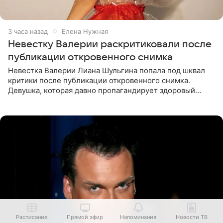
3 часа назад
Елена Нужная
Невестку Валерии раскритиковали после
публикации откровенного снимка
Невестка Валерии Лиана Шульгина попала под шквал
критики после публикации откровенного снимка.
Девушка, которая давно пропагандирует здоровый
образ жизни, выложила в личном блоге фото в ярко-
розовом
Расписание
Прямой эфир
Напоминания
Новости ТВ