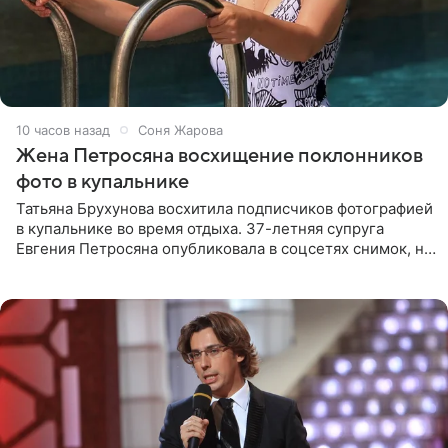
10 часов назад
Соня Жарова
Жена Петросяна восхищение поклонников
фото в купальнике
Татьяна Брухунова восхитила подписчиков фотографией
в купальнике во время отдыха. 37-летняя супруга
Евгения Петросяна опубликовала в соцсетях снимок, на
котором позирует у бассейна в белоснежном монокини
с