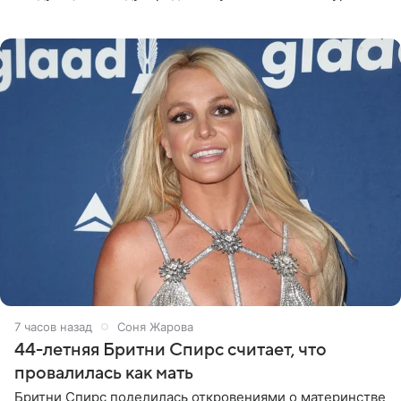
«Интервидение» могла бы представить молодая певица
Варвара Убель, так
7 часов назад
Соня Жарова
44-летняя Бритни Спирс считает, что
провалилась как мать
Бритни Спирс поделилась откровениями о материнстве