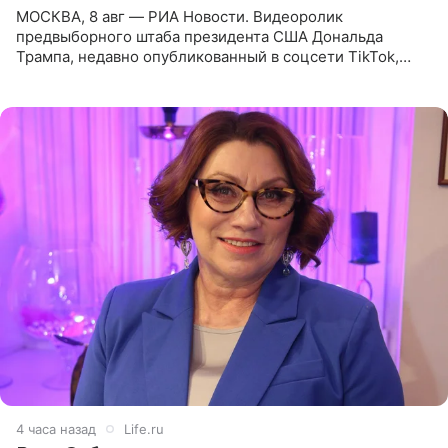
МОСКВА, 8 авг — РИА Новости. Видеоролик
предвыборного штаба президента США Дональда
Трампа, недавно опубликованный в соцсети TikTok,
остался без звуковой дорожки в виде песни August
(«Август») американской
4 часа назад
Life.ru