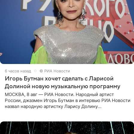
6 часов назад
© РИА Новости
Игорь Бутман хочет сделать с Ларисой
Долиной новую музыкальную программу
МОСКВА, 8 авг — РИА Новости. Народный артист
России, джазмен Игорь Бутман в интервью РИА Новости
назвал народную артистку Ларису Долину
великолепной певицей и рассказал о желании сделать с
ней новую совместную