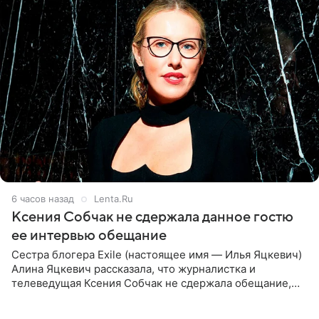
6 часов назад
Lenta.Ru
Ксения Собчак не сдержала данное гостю
ее интервью обещание
Сестра блогера Exile (настоящее имя — Илья Яцкевич)
Алина Яцкевич рассказала, что журналистка и
телеведущая Ксения Собчак не сдержала обещание,
которое дала ему во время интервью с ним. Об этом она
заявила в