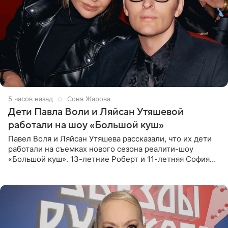
5 часов назад
Соня Жарова
Дети Павла Воли и Ляйсан Утяшевой
работали на шоу «Большой куш»
Павел Воля и Ляйсан Утяшева рассказали, что их дети
работали на съемках нового сезона реалити-шоу
«Большой куш». 13-летние Роберт и 11-летняя София
отправились вместе с родителями в Таиланд и успели
поработать