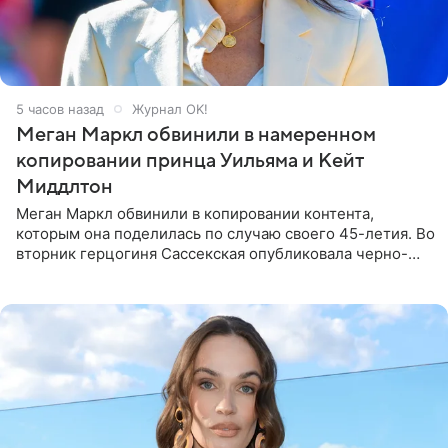
5 часов назад
Журнал OK!
Меган Маркл обвинили в намеренном
копировании принца Уильяма и Кейт
Миддлтон
Меган Маркл обвинили в копировании контента,
которым она поделилась по случаю своего 45-летия. Во
вторник герцогиня Сассекская опубликовала черно-
белую фотографию, на которой она прыгает в бассейн с
воздушными