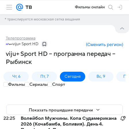
Фильмы онлайн
* транслируется московская сетка вещания
Телепрограмма
viju+ Sport HD
(
Сменить регион
)
viju+ Sport HD – программа передач –
Рыбинск
Чт, 6
Пт, 7
Сегодня
Вс, 9
Пн,
Фильмы
Сериалы
Спорт
Показать прошедшие передачи
22:25
Волейбол Мужчины. Копа Судамерикана
2026 (Кочабамба, Боливия). День 4.