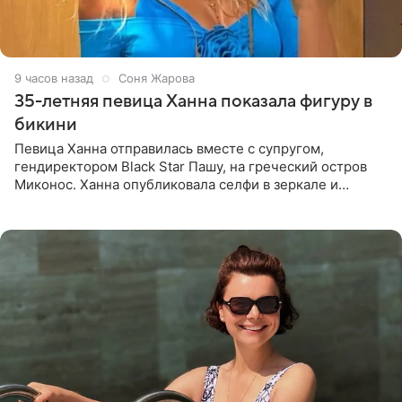
9 часов назад
Соня Жарова
35-летняя певица Ханна показала фигуру в
бикини
Певица Ханна отправилась вместе с супругом,
гендиректором Black Star Пашу, на греческий остров
Миконос. Ханна опубликовала селфи в зеркале и
призналась, что сейчас особенно довольна собой. По
словам певицы, она