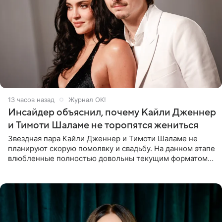
13 часов назад
Журнал OK!
Инсайдер объяснил, почему Кайли Дженнер
и Тимоти Шаламе не торопятся жениться
Звездная пара Кайли Дженнер и Тимоти Шаламе не
планируют скорую помолвку и свадьбу. На данном этапе
влюбленные полностью довольны текущим форматом
своих отношений и сознательно не хотят торопить
события. Сейчас