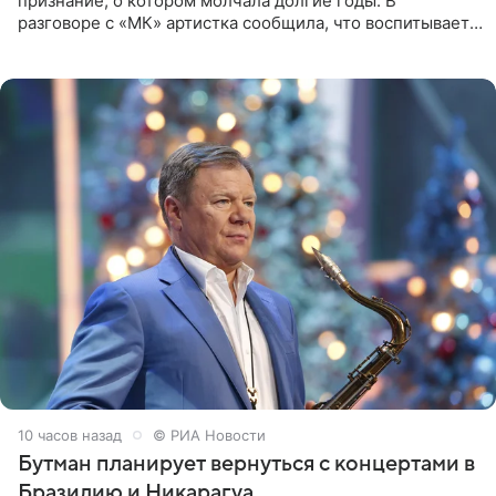
признание, о котором молчала долгие годы. В
разговоре с «МК» артистка сообщила, что воспитывает
не одного, а сразу двух сыновей. «На самом деле я
всегда мечтала, что
10 часов назад
© РИА Новости
Бутман планирует вернуться с концертами в
Бразилию и Никарагуа