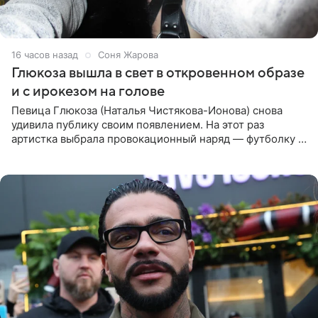
16 часов назад
Соня Жарова
Глюкоза вышла в свет в откровенном образе
и с ирокезом на голове
Певица Глюкоза (Наталья Чистякова-Ионова) снова
удивила публику своим появлением. На этот раз
артистка выбрала провокационный наряд — футболку с
принтом, имитирующим полуобнаженную грудь. Свой
образ Глюкоза