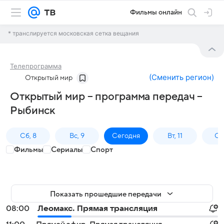
Фильмы онлайн
* транслируется московская сетка вещания
Телепрограмма
(
Сменить регион
)
Открытый мир
Открытый мир – программа передач –
Рыбинск
Сб, 8
Вс, 9
Сегодня
Вт, 11
Ср,
Фильмы
Сериалы
Спорт
Показать прошедшие передачи
08:00
Леомакс. Прямая трансляция