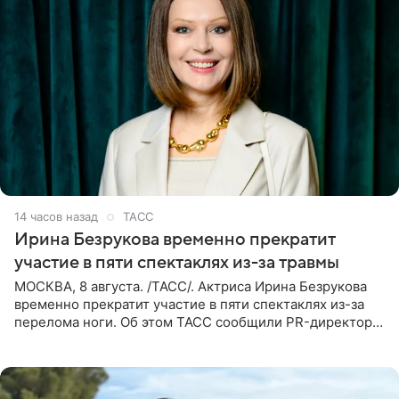
14 часов назад
ТАСС
Ирина Безрукова временно прекратит
участие в пяти спектаклях из-за травмы
МОСКВА, 8 августа. /ТАСС/. Актриса Ирина Безрукова
временно прекратит участие в пяти спектаклях из-за
перелома ноги. Об этом ТАСС сообщили PR-директор
артистки Станислав Влайку и пресс-атташе
Московского