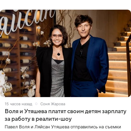
силам. Певица утверждает, что истерики и потеря
15 часов назад
Соня Жарова
Воля и Утяшева платят своим детям зарплату
за работу в реалити-шоу
Павел Воля и Ляйсан Утяшева отправились на съемки