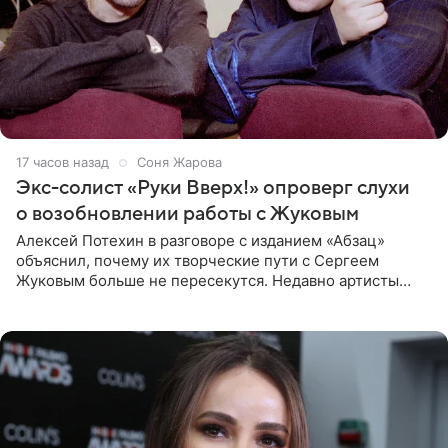
17 часов назад
Соня Жарова
Экс-солист «Руки Вверх!» опроверг слухи
о возобновлении работы с Жуковым
Алексей Потехин в разговоре с изданием «Абзац»
объяснил, почему их творческие пути с Сергеем
Жуковым больше не пересекутся. Недавно артисты
воссоединились на большом концерте «30 нам уже!»,
который прошел в