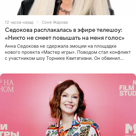
12 часов назад
Соня Жарова
Седокова расплакалась в эфире телешоу:
«Никто не смеет повышать на меня голос»
Анна Седокова не сдержала эмоции на площадке
нового проекта «Мастер игры». Поводом стал конфликт
с участником шоу Торнике Квитатиани. Он обвинил
певицу в нечестной игре, и словесная перепалка
переросла в