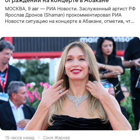
ограждений на концерте в Абакане
МОСКВА, 9 авг — РИА Новости. Заслуженный артист РФ
Ярослав Дронов (Shaman) прокомментировал РИА
Новости ситуацию на концерте в Абакане, отметив, что
во время исполнения песни «Братья-славяне» он
обменивался
15 часов назад
Соня Жарова