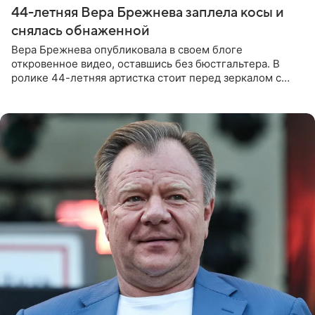
44-летняя Вера Брежнева заплела косы и
снялась обнаженной
Вера Брежнева опубликовала в своем блоге
откровенное видео, оставшись без бюстгальтера. В
ролике 44-летняя артистка стоит перед зеркалом с
обнаженной грудью. Волосы певица собрала в косы и
надела головной убор.