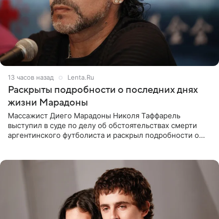
13 часов назад
Lenta.Ru
Раскрыты подробности о последних днях
жизни Марадоны
Массажист Диего Марадоны Николя Таффарель
выступил в суде по делу об обстоятельствах смерти
аргентинского футболиста и раскрыл подробности о
последних днях его жизни. Его слова приводит AFP. На
заседании