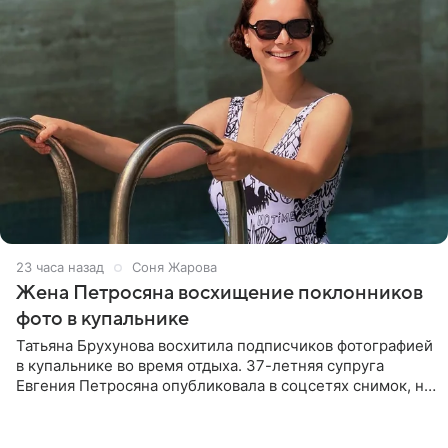
23 часа назад
Соня Жарова
Жена Петросяна восхищение поклонников
фото в купальнике
Татьяна Брухунова восхитила подписчиков фотографией
в купальнике во время отдыха. 37-летняя супруга
Евгения Петросяна опубликовала в соцсетях снимок, на
котором позирует у бассейна в белоснежном монокини
с