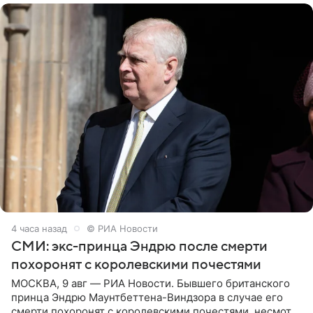
4 часа назад
© РИА Новости
СМИ: экс-принца Эндрю после смерти
похоронят с королевскими почестями
МОСКВА, 9 авг — РИА Новости. Бывшего британского
принца Эндрю Маунтбеттена-Виндзора в случае его
смерти похоронят с королевскими почестями, несмотря