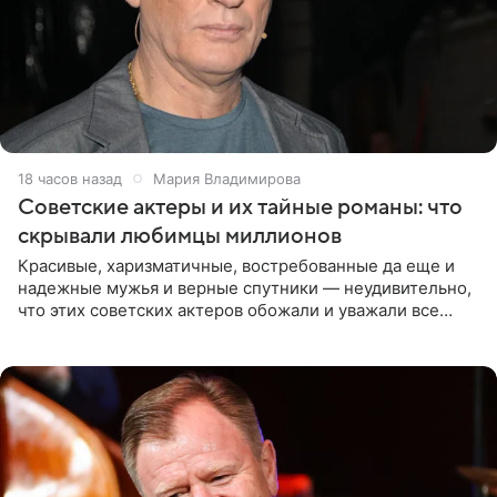
18 часов назад
Мария Владимирова
Советские актеры и их тайные романы: что
скрывали любимцы миллионов
Красивые, харизматичные, востребованные да еще и
надежные мужья и верные спутники — неудивительно,
что этих советских актеров обожали и уважали все
женщины большой страны, и наверняка не раз ставили
их в