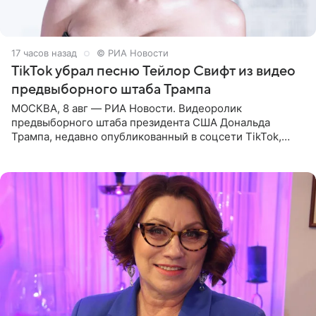
17 часов назад
© РИА Новости
TikTok убрал песню Тейлор Свифт из видео
предвыборного штаба Трампа
МОСКВА, 8 авг — РИА Новости. Видеоролик
предвыборного штаба президента США Дональда
Трампа, недавно опубликованный в соцсети TikTok,
остался без звуковой дорожки в виде песни August
(«Август») американской