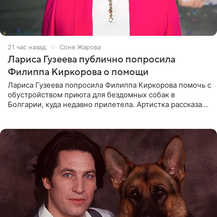
21 час назад
Соня Жарова
Лариса Гузеева публично попросила
Филиппа Киркорова о помощи
Лариса Гузеева попросила Филиппа Киркорова помочь с
обустройством приюта для бездомных собак в
Болгарии, куда недавно прилетела. Артистка рассказала
о местных волонтерах, которые временно забирают
животных к