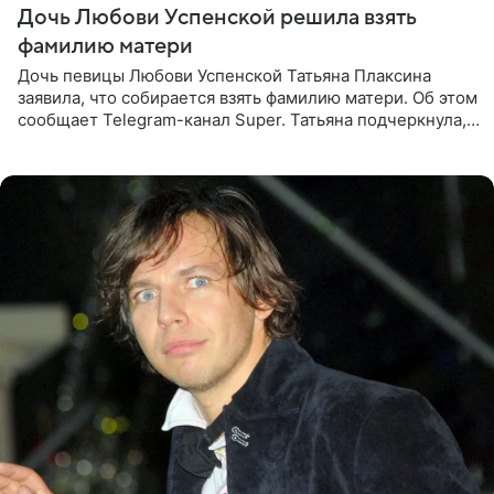
Дочь Любови Успенской решила взять
фамилию матери
Дочь певицы Любови Успенской Татьяна Плаксина
заявила, что собирается взять фамилию матери. Об этом
сообщает Telegram-канал Super. Татьяна подчеркнула,
что приняла решение о смене фамилии, поскольку
именно от