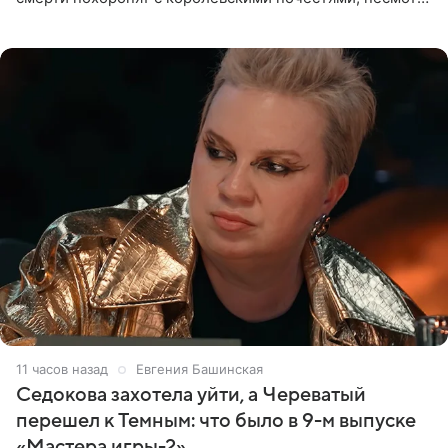
на лишение всех титулов, сообщает Daily Mail со
ссылкой на
11 часов назад
Евгения Башинская
Седокова захотела уйти, а Череватый
перешел к Темным: что было в 9-м выпуске
«Мастера игры-2»