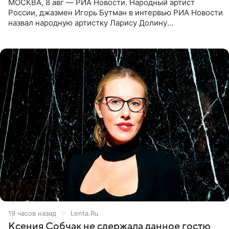
МОСКВА, 8 авг — РИА Новости. Народный артист
России, джазмен Игорь Бутман в интервью РИА Новости
назвал народную артистку Ларису Долину
великолепной певицей и рассказал о желании сделать с
ней новую совместную
19 часов назад
Lenta.Ru
Ксения Собчак не сдержала данное гостю