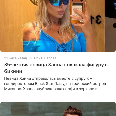
22 часа назад
Соня Жарова
35-летняя певица Ханна показала фигуру в
бикини
Певица Ханна отправилась вместе с супругом,
гендиректором Black Star Пашу, на греческий остров
Миконос. Ханна опубликовала селфи в зеркале и
призналась, что сейчас особенно довольна собой. По
словам певицы, она