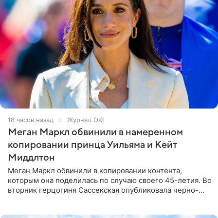
18 часов назад
Журнал OK!
Меган Маркл обвинили в намеренном
копировании принца Уильяма и Кейт
Миддлтон
Меган Маркл обвинили в копировании контента,
которым она поделилась по случаю своего 45-летия. Во
вторник герцогиня Сассекская опубликовала черно-
белую фотографию, на которой она прыгает в бассейн с
воздушными