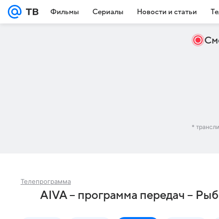
Фильмы
Сериалы
Новости и статьи
Те
См
* трансл
Телепрограмма
AIVA – программа передач – Ры