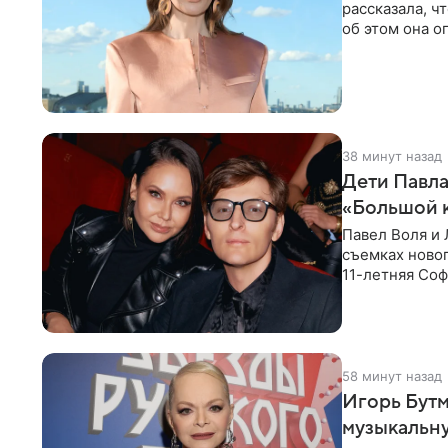
рассказала, ч
об этом она о
время отдыха
38 минут назад
Дети Павла
«Большой 
Павел Воля и 
съемках новог
11-летняя Соф
поработать
58 минут назад
Игорь Бутм
музыкальн