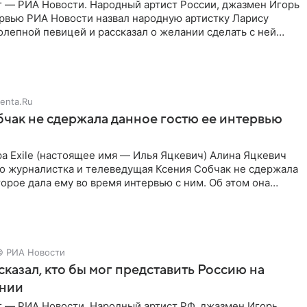
г — РИА Новости. Народный артист России, джазмен Игорь
ервью РИА Новости назвал народную артистку Ларису
лепной певицей и рассказал о желании сделать с ней
тную
enta.Ru
чак не сдержала данное гостю ее интервью
а Exile (настоящее имя — Илья Яцкевич) Алина Яцкевич
то журналистка и телеведущая Ксения Собчак не сдержала
орое дала ему во время интервью с ним. Об этом она
© РИА Новости
сказал, кто бы мог представить Россию на
нии
г — РИА Новости. Народный артист РФ, джазмен Игорь