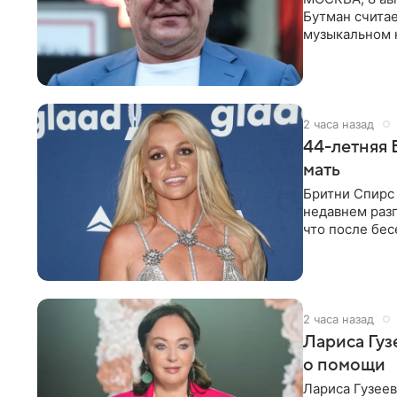
Бутман счита
музыкальном 
певица Варвар
2 часа назад
44-летняя 
мать
Бритни Спирс 
недавнем разг
что после бе
артистки
2 часа назад
Лариса Гу
о помощи
Лариса Гузее