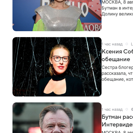
МОСКВА, 8 ав
Бутман в инт
Долину велико
новую совмес
1 час назад
L
Ксения Соб
обещание
Сестра блогер
рассказала, ч
обещание, кот
заявила в
1 час назад
Бутман рас
Интервиде
МОСКВА, 8 ав