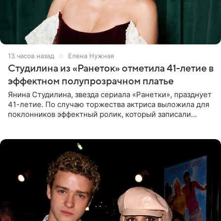
13 часов назад
Елена Нужная
Студилина из «Ранеток» отметила 41-летие в
эффектном полупрозрачном платье
Янина Студилина, звезда сериала «Ранетки», празднует
41-летие. По случаю торжества актриса выложила для
поклонников эффектный ролик, который записали
прошлой ночью. В кадре артистка предстала в
вечернем