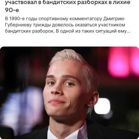
участвовал в бандитских разборках в лихие
90-е
В 1990-е годы спортивному комментатору Дмитрию
Губерниеву трижды довелось оказаться участником
бандитских разборок. В одной из таких ситуаций ему
выдали тяжелый предмет и приказали вступить в драку,
однако он