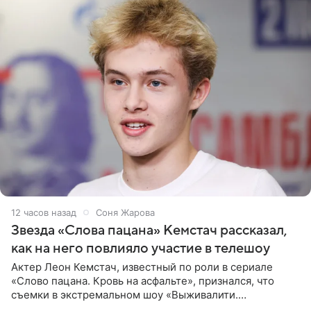
12 часов назад
Соня Жарова
Звезда «Слова пацана» Кемстач рассказал,
как на него повлияло участие в телешоу
Актер Леон Кемстач, известный по роли в сериале
«Слово пацана. Кровь на асфальте», признался, что
съемки в экстремальном шоу «Выживалити.
Наследники» кардинально повлияли на его образ жизни.