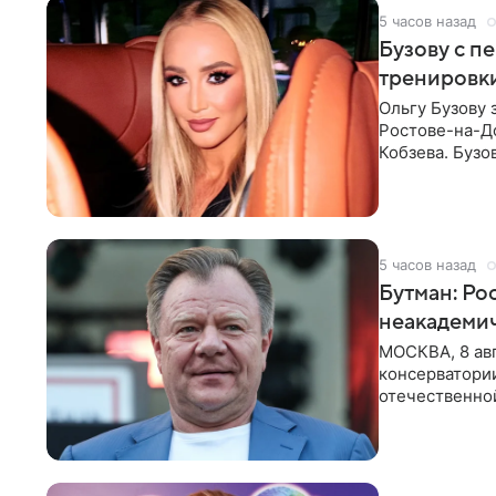
5 часов назад
Бузову с п
тренировки
Ольгу Бузову 
Ростове-на-До
Кобзева. Бузо
утром,
5 часов назад
Бутман: Ро
неакадеми
МОСКВА, 8 авг
консерватори
отечественной
исполнителей