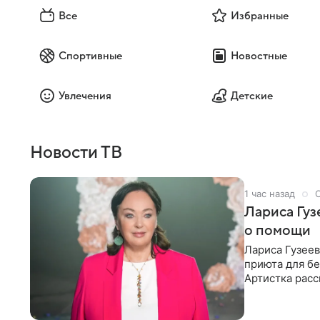
Все
Избранные
Спортивные
Новостные
Увлечения
Детские
Новости ТВ
1 час назад
Лариса Гу
о помощи
Лариса Гузее
приюта для бе
Артистка расс
животных к