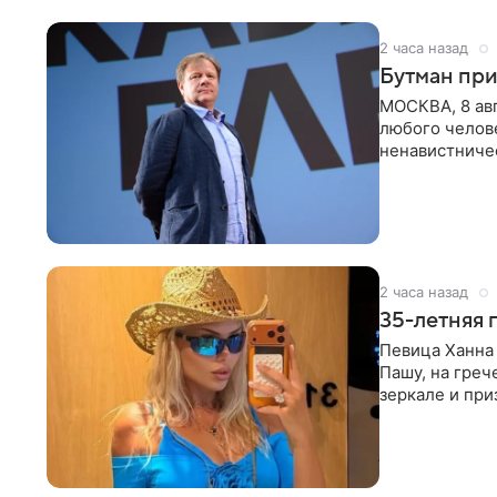
2 часа назад
Бутман при
МОСКВА, 8 ав
любого челове
ненавистничес
принимать
2 часа назад
35-летняя 
Певица Ханна 
Пашу, на греч
зеркале и при
певицы, она