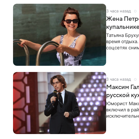
3 часа назад
Жена Петр
купальник
Татьяна Бруху
время отдыха.
соцсетях сним
монокини с
3 часа назад
Максим Гал
русской ку
Юморист Макс
включил в ра
исключительно
документу, в