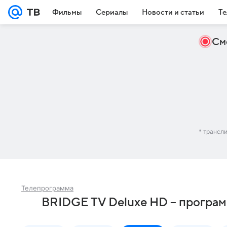
Фильмы
Сериалы
Новости и статьи
Те
См
* трансл
Телепрограмма
BRIDGE TV Deluxe HD – програм