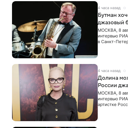
4 часа назад
Бутман хоч
джазовый 
МОСКВА, 8 ав
интервью РИА 
в Санкт-Пете
объединит дж
4 часа назад
Долина мож
России джа
МОСКВА, 8 ав
интервью РИА
артистке Росс
первом в Рос