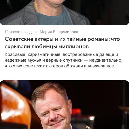
19 часов назад
Мария Владимирова
Советские актеры и их тайные романы: что
скрывали любимцы миллионов
Красивые, харизматичные, востребованные да еще и
надежные мужья и верные спутники — неудивительно,
что этих советских актеров обожали и уважали все
женщины большой страны, и наверняка не раз ставили
их в