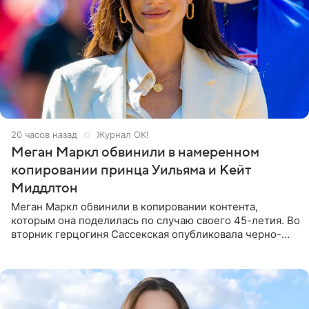
20 часов назад
Журнал OK!
Меган Маркл обвинили в намеренном
копировании принца Уильяма и Кейт
Миддлтон
Меган Маркл обвинили в копировании контента,
которым она поделилась по случаю своего 45-летия. Во
вторник герцогиня Сассекская опубликовала черно-
белую фотографию, на которой она прыгает в бассейн с
воздушными