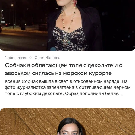
1 час назад
Соня Жарова
Собчак в облегающем топе с декольте и с
авоськой снялась на морском курорте
Ксения Собчак вышла в свет в откровенном наряде. На
фото журналистка запечатлена в обтягивающем черном
топе с глубоким декольте. Образ дополнили белая
юбка-миди, вьетнамки на платформе и соломенная
шляпа.