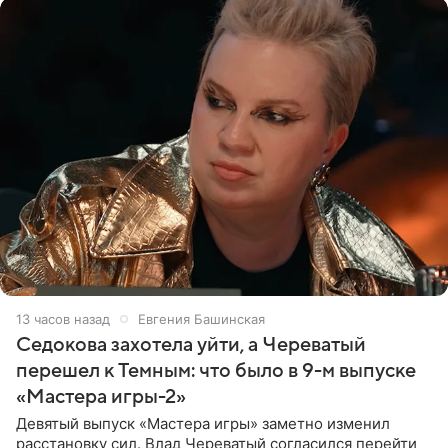
13 часов назад
Евгения Башинская
Седокова захотела уйти, а Череватый
перешел к Темным: что было в 9-м выпуске
«Мастера игры-2»
Девятый выпуск «Мастера игры» заметно изменил
расстановку сил. Влад Череватый согласился перейти