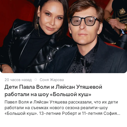
20 часов назад
Соня Жарова
Дети Павла Воли и Ляйсан Утяшевой
работали на шоу «Большой куш»
Павел Воля и Ляйсан Утяшева рассказали, что их дети
работали на съемках нового сезона реалити-шоу
«Большой куш». 13-летние Роберт и 11-летняя София
отправились вместе с родителями в Таиланд и успели
поработать