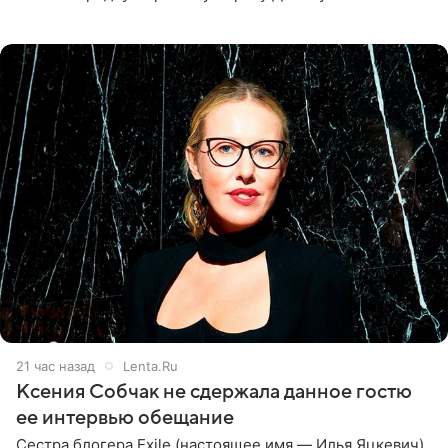
великолепной певицей и рассказал о желании сделать с
ней новую совместную
21 час назад
Lenta.Ru
Ксения Собчак не сдержала данное гостю
ее интервью обещание
Сестра блогера Exile (настоящее имя — Илья Яцкевич)