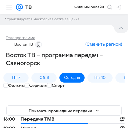
Фильмы онлайн
* транслируется московская сетка вещания
Телепрограмма
(
Сменить регион
)
Восток ТВ
Восток ТВ – программа передач –
Саяногорск
Пт, 7
Сб, 8
Сегодня
Пн, 10
Вт,
Фильмы
Сериалы
Спорт
Показать прошедшие передачи
16:00
Передача ТМВ