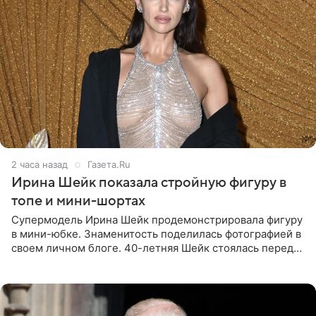
2 часа назад
Газета.Ru
Ирина Шейк показала стройную фигуру в
топе и мини-шортах
Супермодель Ирина Шейк продемонстрировала фигуру
в мини-юбке. Знаменитость поделилась фотографией в
своем личном блоге. 40-летняя Шейк стоялась перед
зеркалом в черном топе с кружевом, который
дополнила