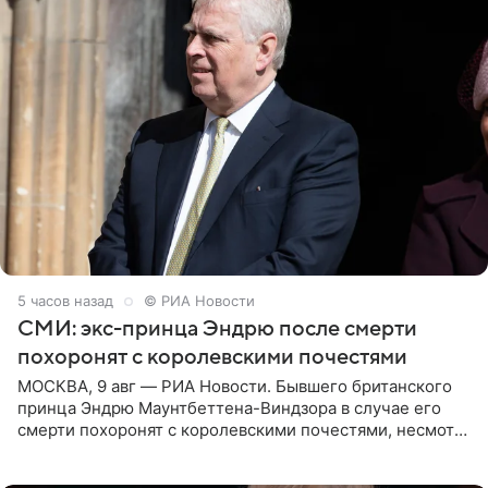
5 часов назад
© РИА Новости
СМИ: экс-принца Эндрю после смерти
похоронят с королевскими почестями
МОСКВА, 9 авг — РИА Новости. Бывшего британского
принца Эндрю Маунтбеттена-Виндзора в случае его
смерти похоронят с королевскими почестями, несмотря
на лишение всех титулов, сообщает Daily Mail со
ссылкой на