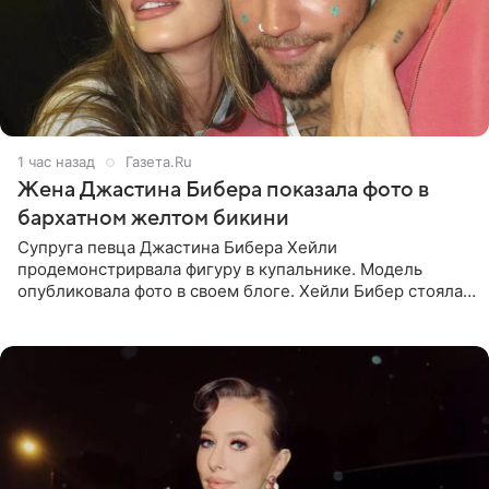
1 час назад
Газета.Ru
Жена Джастина Бибера показала фото в
бархатном желтом бикини
Супруга певца Джастина Бибера Хейли
продемонстрирвала фигуру в купальнике. Модель
опубликовала фото в своем блоге. Хейли Бибер стояла
перед зеркалом в желтом крошечном бархатном
бикини, которое дополнила