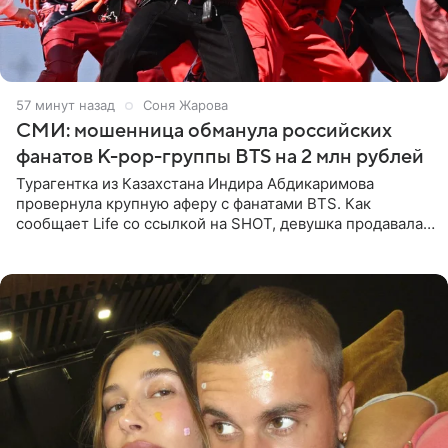
57 минут назад
Соня Жарова
СМИ: мошенница обманула российских
фанатов K-pop-группы BTS на 2 млн рублей
Турагентка из Казахстана Индира Абдикаримова
провернула крупную аферу с фанатами BTS. Как
сообщает Life со ссылкой на SHOT, девушка продавала
поддельные туры на концерт группы в Пусане. По
данным издания,