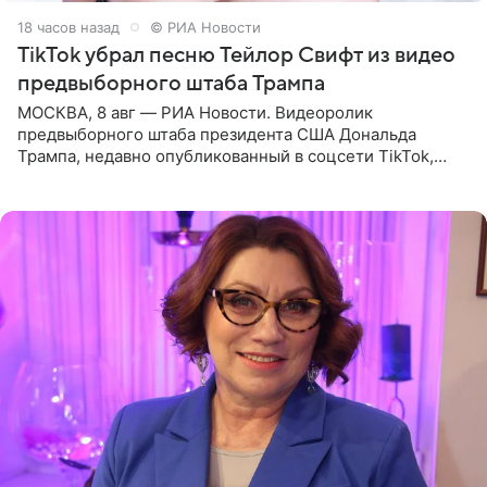
18 часов назад
© РИА Новости
TikTok убрал песню Тейлор Свифт из видео
предвыборного штаба Трампа
МОСКВА, 8 авг — РИА Новости. Видеоролик
предвыборного штаба президента США Дональда
Трампа, недавно опубликованный в соцсети TikTok,
остался без звуковой дорожки в виде песни August
(«Август») американской