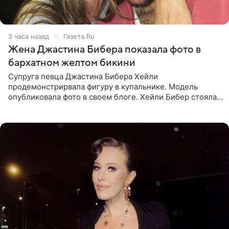
3 часа назад
Газета.Ru
Жена Джастина Бибера показала фото в
бархатном желтом бикини
Супруга певца Джастина Бибера Хейли
продемонстрирвала фигуру в купальнике. Модель
опубликовала фото в своем блоге. Хейли Бибер стояла
перед зеркалом в желтом крошечном бархатном
бикини, которое дополнила