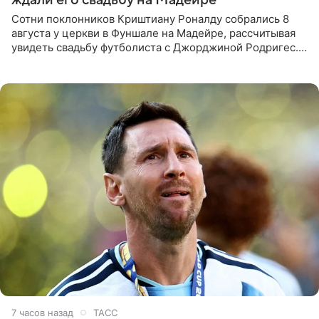
Сотни поклонников Криштиану Роналду собрались 8
августа у церкви в Фуншале на Мадейре, рассчитывая
увидеть свадьбу футболиста с Джорджиной Родригес.
Однако знаменитая пара на церемонии не появилась —
вместо них
7 часов назад
ТАСС