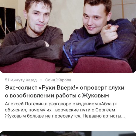
52 минуты назад
Соня Жарова
Экс-солист «Руки Вверх!» опроверг слухи
о возобновлении работы с Жуковым
Алексей Потехин в разговоре с изданием «Абзац»
объяснил, почему их творческие пути с Сергеем
Жуковым больше не пересекутся. Недавно артисты
воссоединились на большом концерте «30 нам уже!»,
который прошел в