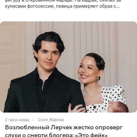
кулисами фотосессии, певица примеряет образ с
ангельскими крыльями за спиной. Главным акцентом
наряда стало
2 часа назад
Соня Жарова
Возлюбленный Лерчек жестко опроверг
слухи о смерти блогера: «Это фейк»