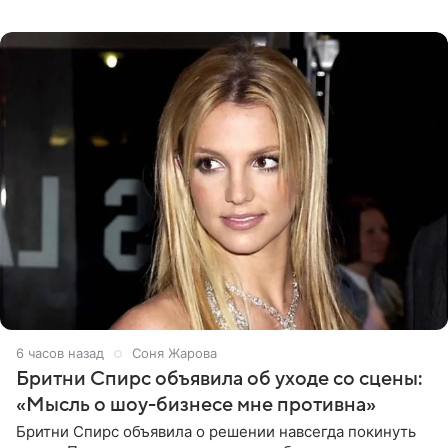
снимки звезда льда. Напомним, 19 июля Щербакова
объявила о помолвке.
6 часов назад
Соня Жарова
Бритни Спирс объявила об уходе со сцены:
«Мысль о шоу-бизнесе мне противна»
Бритни Спирс объявила о решении навсегда покинуть