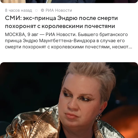
8 часов назад
© РИА Новости
СМИ: экс-принца Эндрю после смерти
похоронят с королевскими почестями
МОСКВА, 9 авг — РИА Новости. Бывшего британского
принца Эндрю Маунтбеттена-Виндзора в случае его
смерти похоронят с королевскими почестями, несмотря
на лишение всех титулов, сообщает Daily Mail со
ссылкой на