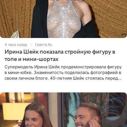
4 часа назад
Газета.Ru
Ирина Шейк показала стройную фигуру в
топе и мини-шортах
Супермодель Ирина Шейк продемонстрировала фигуру
в мини-юбке. Знаменитость поделилась фотографией в
своем личном блоге. 40-летняя Шейк стоялась перед
зеркалом в черном топе с кружевом, который
дополнила