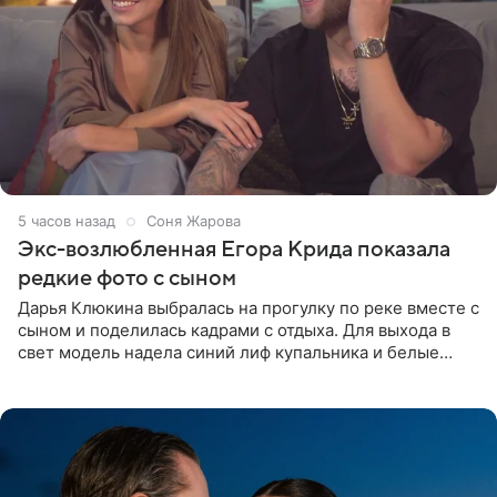
5 часов назад
Соня Жарова
Экс-возлюбленная Егора Крида показала
редкие фото с сыном
Дарья Клюкина выбралась на прогулку по реке вместе с
сыном и поделилась кадрами с отдыха. Для выхода в
свет модель надела синий лиф купальника и белые
шорты, дополнив образ солнцезащитными очками.
Волосы