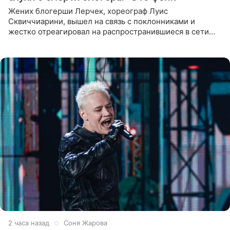
Жених блогерши Лерчек, хореограф Луис
Сквиччиарини, вышел на связь с поклонниками и
жестко отреагировал на распространившиеся в сети
слухи о смерти Валерии Чекалиной. «Это фейк! Я в
шоке, что такие люди
2 часа назад
Соня Жарова