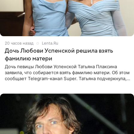
20 часов назад
Lenta.Ru
Дочь Любови Успенской решила взять
фамилию матери
Дочь певицы Любови Успенской Татьяна Плаксина
заявила, что собирается взять фамилию матери. Об этом
сообщает Telegram-канал Super. Татьяна подчеркнула,
что приняла решение о смене фамилии, поскольку
именно от