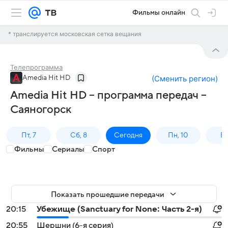
Фильмы онлайн
* транслируется московская сетка вещания
Телепрограмма
Amedia Hit HD
(
Сменить регион
)
Amedia Hit HD – программа передач –
Саяногорск
Пт, 7
Сб, 8
Сегодня
Пн, 10
Вт,
Фильмы
Сериалы
Спорт
Показать прошедшие передачи
20:15
Убежище (Sanctuary for None: Часть 2-я)
20:55
Шершни (6-я серия)