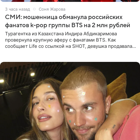
3 часа назад
Соня Жарова
СМИ: мошенница обманула российских
фанатов k-pop группы BTS на 2 млн рублей
Турагентка из Казахстана Индира Абдикаримова
провернула крупную аферу с фанатами BTS. Как
сообщает Life со ссылкой на SHOT, девушка продавала
поддельные туры на концерт группы в Пусане. По
данным издания,