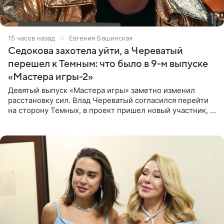
15 часов назад
Евгения Башинская
Седокова захотела уйти, а Череватый
перешел к Темным: что было в 9-м выпуске
«Мастера игры-2»
Девятый выпуск «Мастера игры» заметно изменил
расстановку сил. Влад Череватый согласился перейти
на сторону Темных, в проект пришел новый участник, а
Курбан Омаров и Анна Седокова оказались под таким
давлением.