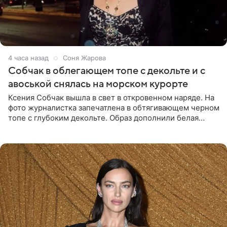
4 часа назад
Соня Жарова
Собчак в облегающем топе с декольте и с
авоськой снялась на морском курорте
Ксения Собчак вышла в свет в откровенном наряде. На
фото журналистка запечатлена в обтягивающем черном
топе с глубоким декольте. Образ дополнили белая
юбка-миди, вьетнамки на платформе и соломенная
шляпа.