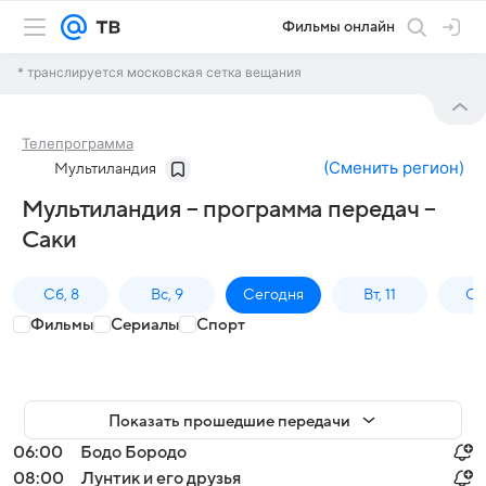
Фильмы онлайн
* транслируется московская сетка вещания
Телепрограмма
(
Сменить регион
)
Мультиландия
Мультиландия – программа передач –
Саки
Сб, 8
Вс, 9
Сегодня
Вт, 11
Ср,
Фильмы
Сериалы
Спорт
Показать прошедшие передачи
06:00
Бодо Бородо
08:00
Лунтик и его друзья