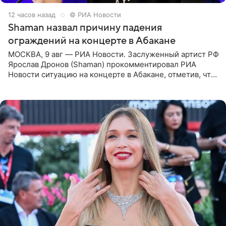
12 часов назад
© РИА Новости
Shaman назвал причину падения
ограждений на концерте в Абакане
МОСКВА, 9 авг — РИА Новости. Заслуженный артист РФ
Ярослав Дронов (Shaman) прокомментировал РИА
Новости ситуацию на концерте в Абакане, отметив, что
во время исполнения песни «Братья-славяне» он
обменивался