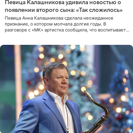
Певица Калашникова удивила новостью о
появлении второго сына: «Так сложилось»
Певица Анна Калашникова сделала неожиданное
признание, о котором молчала долгие годы. В
разговоре с «МК» артистка сообщила, что воспитывает
не одного, а сразу двух сыновей. «На самом деле я
всегда мечтала, что