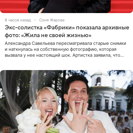
8 часов назад
Соня Жарова
Экс-солистка «Фабрики» показала архивные
фото: «Жила не своей жизнью»
Александра Савельева пересматривала старые снимки
и наткнулась на собственную фотографию, которая
вызвала у нее настоящий шок. Артистка заявила, что
пропасть между ее прошлым и нынешним обликом
огромна. При