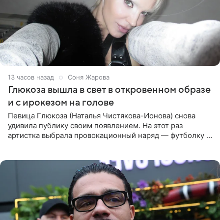
13 часов назад
Соня Жарова
Глюкоза вышла в свет в откровенном образе
и с ирокезом на голове
Певица Глюкоза (Наталья Чистякова-Ионова) снова
удивила публику своим появлением. На этот раз
артистка выбрала провокационный наряд — футболку с
принтом, имитирующим полуобнаженную грудь. Свой
образ Глюкоза