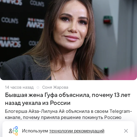
14 часов назад
Соня Жарова
Бывшая жена Гуфа объяснила, почему 13 лет
назад уехала из России
Блогерша Айза-Лилуна Ай объяснила в своем Telegram-
канале, почему приняла решение покинуть Россию
вместе с детьми 13 лет назад. Одной из ключевых
причин переезда на Бали стало желание оградить
Используем
технологии рекомендаций
старшего сына от