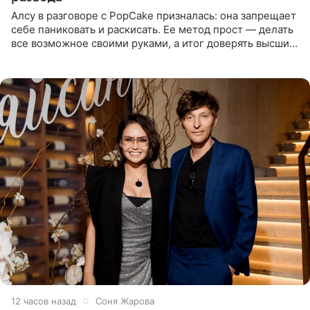
Алсу в разговоре с PopCake призналась: она запрещает
себе паниковать и раскисать. Ее метод прост — делать
все возможное своими руками, а итог доверять высшим
силам. Певица утверждает, что истерики и потеря
12 часов назад
Соня Жарова