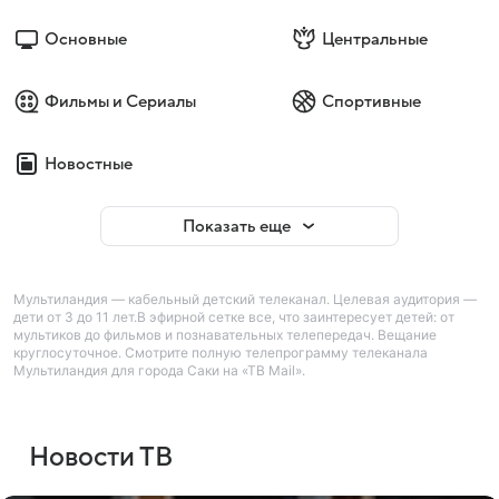
Основные
Центральные
Фильмы и Сериалы
Спортивные
Новостные
Показать еще
Мультиландия — кабельный детский телеканал. Целевая аудитория —
дети от 3 до 11 лет.В эфирной сетке все, что заинтересует детей: от
мультиков до фильмов и познавательных телепередач. Вещание
круглосуточное. Смотрите полную телепрограмму телеканала
Мультиландия для города Саки на «ТВ Mail».
Новости ТВ