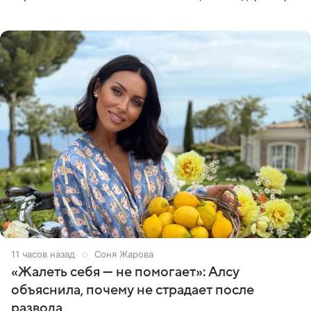
артистки Станислав Влайку и пресс-атташе
Московского
11 часов назад
Соня Жарова
«Жалеть себя — не помогает»: Алсу
объяснила, почему не страдает после
развода