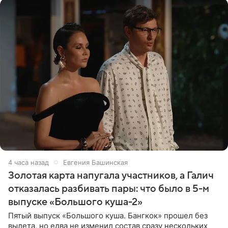
4 часа назад
Евгения Башинская
Золотая карта напугала участников, а Галич
отказалась разбивать пары: что было в 5-м
выпуске «Большого куша-2»
Пятый выпуск «Большого куша. Бангкок» прошел без
вылета, но едва не изменил состав сразу нескольких