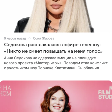
9 часов назад
Соня Жарова
Седокова расплакалась в эфире телешоу:
«Никто не смеет повышать на меня голос»
Анна Седокова не сдержала эмоции на площадке
нового проекта «Мастер игры». Поводом стал конфликт
с участником шоу Торнике Квитатиани. Он обвинил
певицу в нечестной игре, и словесная перепалка
переросла в