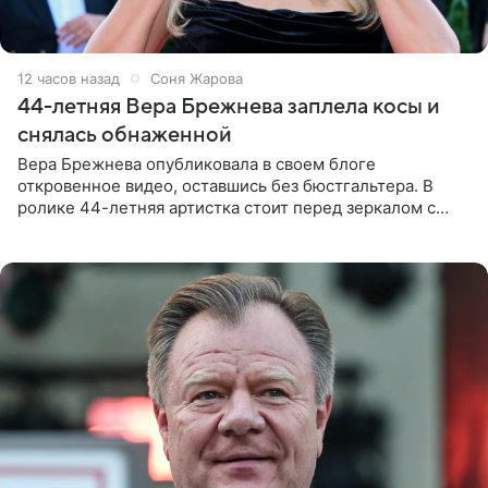
12 часов назад
Соня Жарова
44-летняя Вера Брежнева заплела косы и
снялась обнаженной
Вера Брежнева опубликовала в своем блоге
откровенное видео, оставшись без бюстгальтера. В
ролике 44-летняя артистка стоит перед зеркалом с
обнаженной грудью. Волосы певица собрала в косы и
надела головной убор.