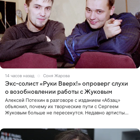
14 часов назад
Соня Жарова
Экс-солист «Руки Вверх!» опроверг слухи
о возобновлении работы с Жуковым
Алексей Потехин в разговоре с изданием «Абзац»
объяснил, почему их творческие пути с Сергеем
Жуковым больше не пересекутся. Недавно артисты
воссоединились на большом концерте «30 нам уже!»,
который прошел в