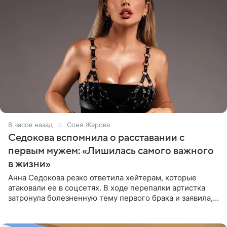
8 часов назад
Соня Жарова
Седокова вспомнила о расставании с
первым мужем: «Лишилась самого важного
в жизни»
Анна Седокова резко ответила хейтерам, которые
атаковали ее в соцсетях. В ходе перепалки артистка
затронула болезненную тему первого брака и заявила,
что чужие судьбы — не ее зона ответственности. От
Валентина