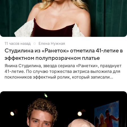
11 часов назад
Елена Нужная
Студилина из «Ранеток» отметила 41-летие в
эффектном полупрозрачном платье
Янина Студилина, звезда сериала «Ранетки», празднует
41-летие. По случаю торжества актриса выложила для
поклонников эффектный ролик, который записали
прошлой ночью. В кадре артистка предстала в
вечернем