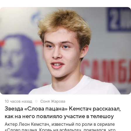
домам». По
10 часов назад
Соня Жарова
Звезда «Слова пацана» Кемстач рассказал,
как на него повлияло участие в телешоу
Актер Леон Кемстач, известный по роли в сериале
«Слово пацана. Кровь на асфальте», признался, что