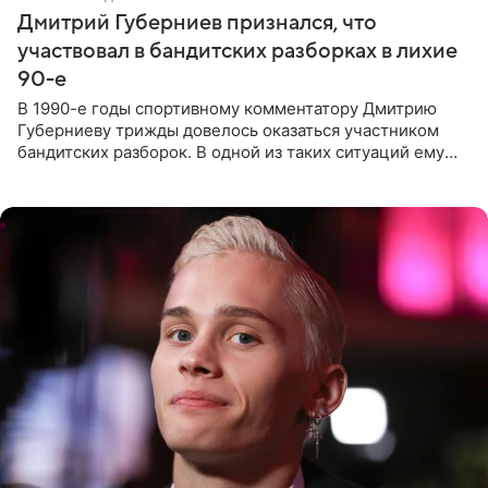
Дмитрий Губерниев признался, что
участвовал в бандитских разборках в лихие
90-е
В 1990-е годы спортивному комментатору Дмитрию
Губерниеву трижды довелось оказаться участником
бандитских разборок. В одной из таких ситуаций ему
выдали тяжелый предмет и приказали вступить в драку,
однако он