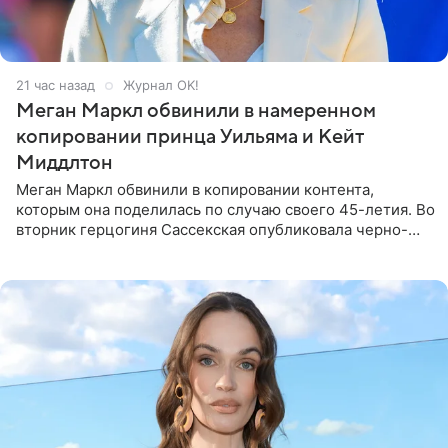
21 час назад
Журнал OK!
Меган Маркл обвинили в намеренном
копировании принца Уильяма и Кейт
Миддлтон
Меган Маркл обвинили в копировании контента,
которым она поделилась по случаю своего 45-летия. Во
вторник герцогиня Сассекская опубликовала черно-
белую фотографию, на которой она прыгает в бассейн с
воздушными