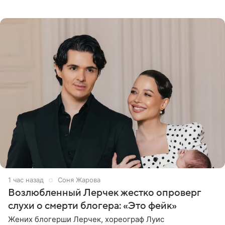
ангельскими крыльями за спиной. Главным акцентом
наряда стало
1 час назад
Соня Жарова
Возлюбленный Лерчек жестко опроверг
слухи о смерти блогера: «Это фейк»
Жених блогерши Лерчек, хореограф Луис