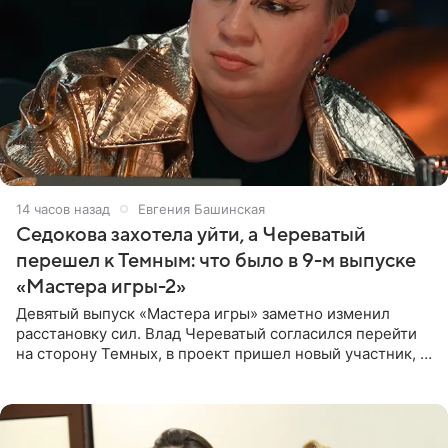
14 часов назад
Евгения Башинская
Седокова захотела уйти, а Череватый
перешел к Темным: что было в 9-м выпуске
«Мастера игры-2»
Девятый выпуск «Мастера игры» заметно изменил
расстановку сил. Влад Череватый согласился перейти
на сторону Темных, в проект пришел новый участник, а
Курбан Омаров и Анна Седокова оказались под таким
давлением.