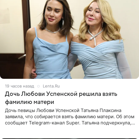
19 часов назад
Lenta.Ru
Дочь Любови Успенской решила взять
фамилию матери
Дочь певицы Любови Успенской Татьяна Плаксина
заявила, что собирается взять фамилию матери. Об этом
сообщает Telegram-канал Super. Татьяна подчеркнула,
что приняла решение о смене фамилии, поскольку
именно от