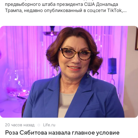
предвыборного штаба президента США Дональда
Трампа, недавно опубликованный в соцсети TikTok,
остался без звуковой дорожки в виде песни August
(«Август») американской
20 часов назад
Life.ru
Роза Сябитова назвала главное условие