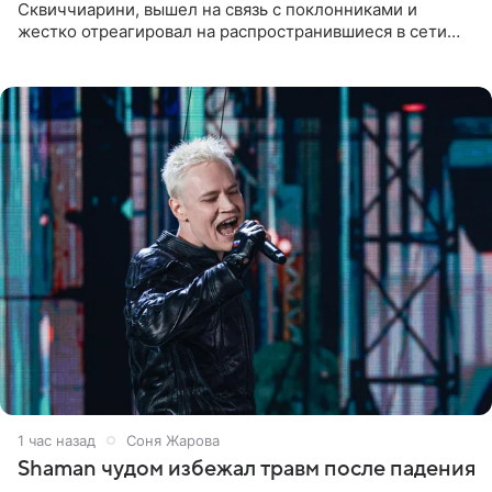
Сквиччиарини, вышел на связь с поклонниками и
жестко отреагировал на распространившиеся в сети
слухи о смерти Валерии Чекалиной. «Это фейк! Я в
шоке, что такие люди
1 час назад
Соня Жарова
Shaman чудом избежал травм после падения