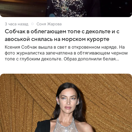
3 часа назад
Соня Жарова
Собчак в облегающем топе с декольте и с
авоськой снялась на морском курорте
Ксения Собчак вышла в свет в откровенном наряде. На
фото журналистка запечатлена в обтягивающем черном
топе с глубоким декольте. Образ дополнили белая
юбка-миди, вьетнамки на платформе и соломенная
шляпа.