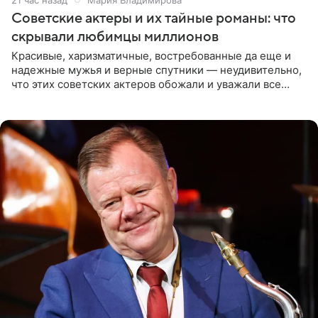
Советские актеры и их тайные романы: что
скрывали любимцы миллионов
Красивые, харизматичные, востребованные да еще и
надежные мужья и верные спутники — неудивительно,
что этих советских актеров обожали и уважали все
женщины большой страны, и наверняка не раз ставили
их в