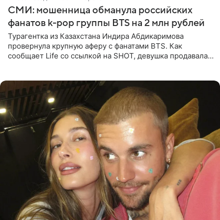
СМИ: мошенница обманула российских
фанатов k-pop группы BTS на 2 млн рублей
Турагентка из Казахстана Индира Абдикаримова
провернула крупную аферу с фанатами BTS. Как
сообщает Life со ссылкой на SHOT, девушка продавала
поддельные туры на концерт группы в Пусане. По
данным издания,