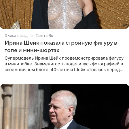
3 часа назад
Газета.Ru
Ирина Шейк показала стройную фигуру в
топе и мини-шортах
Супермодель Ирина Шейк продемонстрировала фигуру
в мини-юбке. Знаменитость поделилась фотографией в
своем личном блоге. 40-летняя Шейк стоялась перед
зеркалом в черном топе с кружевом, который
дополнила