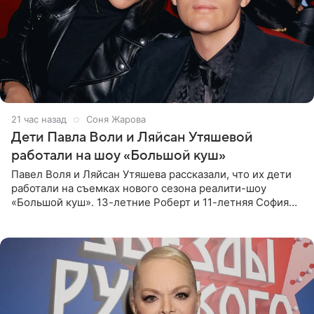
21 час назад
Соня Жарова
Дети Павла Воли и Ляйсан Утяшевой
работали на шоу «Большой куш»
Павел Воля и Ляйсан Утяшева рассказали, что их дети
работали на съемках нового сезона реалити-шоу
«Большой куш». 13-летние Роберт и 11-летняя София
отправились вместе с родителями в Таиланд и успели
поработать