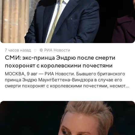
7 часов назад
© РИА Новости
СМИ: экс-принца Эндрю после смерти
похоронят с королевскими почестями
МОСКВА, 9 авг — РИА Новости. Бывшего британского
принца Эндрю Маунтбеттена-Виндзора в случае его
смерти похоронят с королевскими почестями, несмотря
на лишение всех титулов, сообщает Daily Mail со
ссылкой на