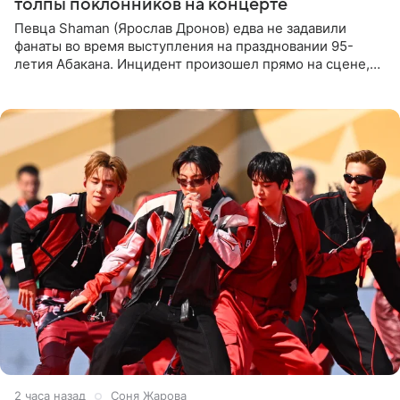
толпы поклонников на концерте
Певца Shaman (Ярослав Дронов) едва не задавили
фанаты во время выступления на праздновании 95-
летия Абакана. Инцидент произошел прямо на сцене,
подробности сообщает «Абзац». Толпа поклонников
навалилась на
2 часа назад
Соня Жарова