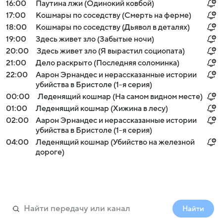
16:00
Паутина лжи (Одинокий ковбой)
17:00
Кошмары по соседству (Смерть на ферме)
18:00
Кошмары по соседству (Дьявол в деталях)
19:00
Здесь живет зло (Забытые ночи)
20:00
Здесь живет зло (Я вырастил социопата)
21:00
Дело раскрыто (Последняя соломинка)
22:00
Аарон Эрнандес и нерассказанные истории
убийства в Бристоле (1-я серия)
00:00
Леденящий кошмар (На самом видном месте)
01:00
Леденящий кошмар (Хижина в лесу)
02:00
Аарон Эрнандес и нерассказанные истории
убийства в Бристоле (1-я серия)
04:00
Леденящий кошмар (Убийство на железной
дороге)
Найти