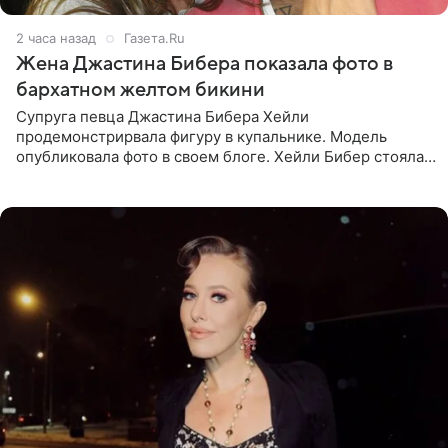
2 часа назад
Газета.Ru
Жена Джастина Бибера показала фото в
бархатном желтом бикини
Супруга певца Джастина Бибера Хейли
продемонстрирвала фигуру в купальнике. Модель
опубликовала фото в своем блоге. Хейли Бибер стояла
перед зеркалом в желтом крошечном бархатном
бикини, которое дополнила