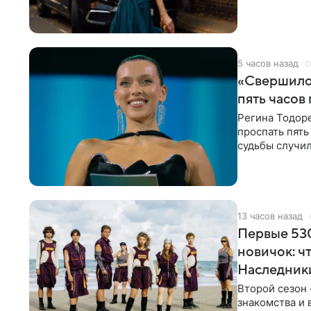
роли гостьи,
5 часов назад
«Свершилос
пять часов
Регина Тодоре
проспать пять
судьбы случил
ребенком. Ар
13 часов назад
Первые 530
новичок: ч
Наследник
Второй сезон 
знакомства и 