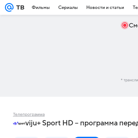
Фильмы
Сериалы
Новости и статьи
Те
См
* трансл
Телепрограмма
viju+ Sport HD – программа пере