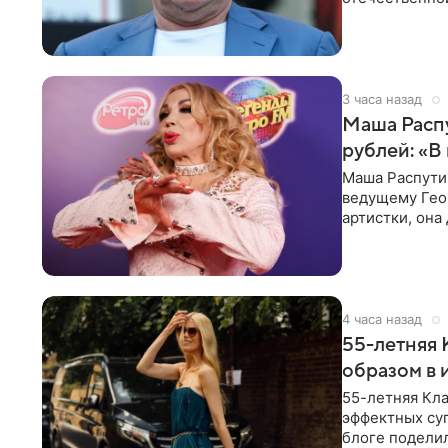
исполнителей
3 часа назад
Маша Распу
рублей: «В
Маша Распути
ведущему Гео
артистки, она
себе жить,
4 часа назад
55-летняя
образом в 
55-летняя Кла
эффектных су
блоге поделил