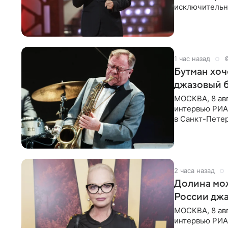
исключительно
документу, в
1 час назад
Бутман хоч
джазовый 
МОСКВА, 8 ав
интервью РИА 
в Санкт-Пете
объединит дж
2 часа назад
Долина мож
России джа
МОСКВА, 8 ав
интервью РИА