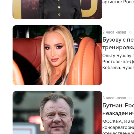
артистке Росс
первом в Рос
2 часа назад
Бузову с п
тренировки
Ольгу Бузову 
Ростове-на-До
Кобзева. Бузо
утром,
3 часа назад
Бутман: Ро
неакадеми
МОСКВА, 8 авг
консерватори
отечественной