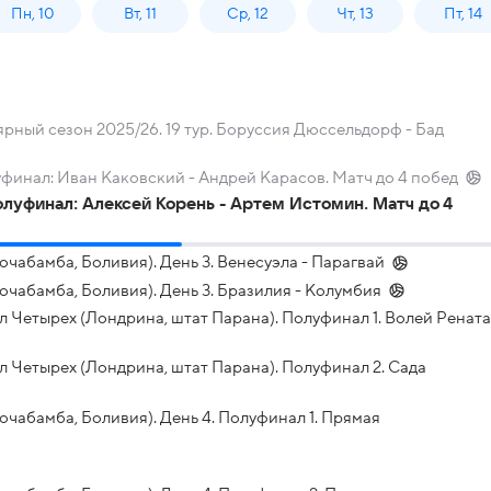
Пн, 10
Вт, 11
Ср, 12
Чт, 13
Пт, 14
рный сезон 2025/26. 19 тур. Боруссия Дюссельдорф - Бад
уфинал: Иван Каковский - Андрей Карасов. Матч до 4 побед
полуфинал: Алексей Корень - Артем Истомин. Матч до 4
абамба, Боливия). День 3. Венесуэла - Парагвай
чабамба, Боливия). День 3. Бразилия - Колумбия
 Четырех (Лондрина, штат Парана). Полуфинал 1. Волей Рената
 Четырех (Лондрина, штат Парана). Полуфинал 2. Сада
чабамба, Боливия). День 4. Полуфинал 1. Прямая