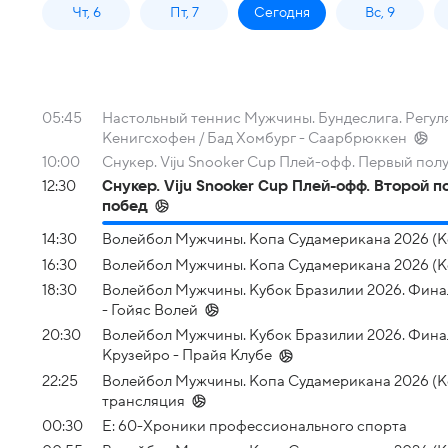
Чт, 6
Пт, 7
Сегодня
Вс, 9
05:45
Настольный теннис Мужчины. Бундеслига. Регуля
Кенигсхофен / Бад Хомбург - Саарбрюккен
10:00
Снукер. Viju Snooker Cup Плей-офф. Первый пол
12:30
Снукер. Viju Snooker Cup Плей-офф. Второй 
побед
14:30
Волейбол Мужчины. Копа Судамерикана 2026 (Коч
16:30
Волейбол Мужчины. Копа Судамерикана 2026 (Ко
18:30
Волейбол Мужчины. Кубок Бразилии 2026. Финал
- Гойяс Волей
20:30
Волейбол Мужчины. Кубок Бразилии 2026. Финал
Крузейро - Прайя Клубе
22:25
Волейбол Мужчины. Копа Судамерикана 2026 (Ко
трансляция
00:30
Е: 60-Хроники профессионального спорта