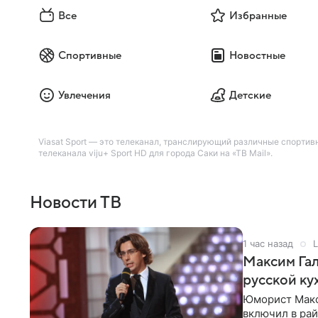
Все
Избранные
Спортивные
Новостные
Увлечения
Детские
Viasat Sport — это телеканал, транслирующий различные спорти
телеканала viju+ Sport HD для города Саки на «ТВ Mail».
Новости ТВ
1 час назад
L
Максим Гал
русской ку
Юморист Макс
включил в ра