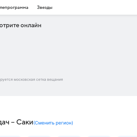
лепрограмма
Звезды
отрите онлайн
ируется московская сетка вещания
дач – Саки
(
Сменить регион
)