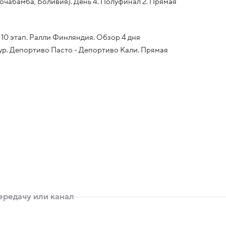
чабамба, Боливия). День 4. Полуфинал 2. Прямая
10 этап. Ралли Финляндия. Обзор 4 дня
тур. Депортиво Пасто - Депортиво Кали. Прямая