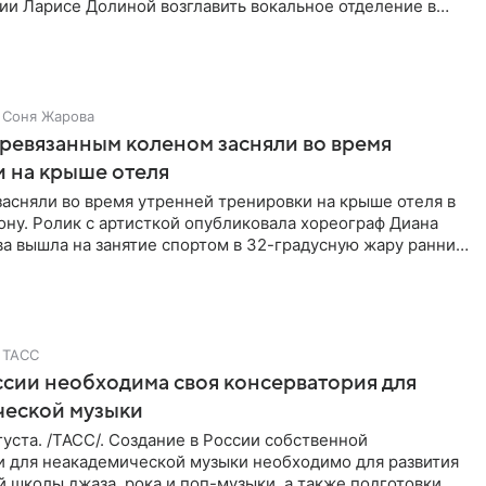
ии Ларисе Долиной возглавить вокальное отделение в
сии
Соня Жарова
еревязанным коленом засняли во время
 на крыше отеля
засняли во время утренней тренировки на крыше отеля в
ну. Ролик с артисткой опубликовала хореограф Диана
ва вышла на занятие спортом в 32-градусную жару ранним
ТАСС
ссии необходима своя консерватория для
ческой музыки
уста. /ТАСС/. Создание в России собственной
и для неакадемической музыки необходимо для развития
 школы джаза, рока и поп-музыки, а также подготовки