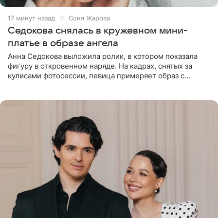
17 минут назад
Соня Жарова
Седокова снялась в кружевном мини-
платье в образе ангела
Анна Седокова выложила ролик, в котором показала
фигуру в откровенном наряде. На кадрах, снятых за
кулисами фотосессии, певица примеряет образ с
ангельскими крыльями за спиной. Главным акцентом
наряда стало