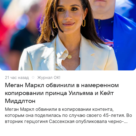
21 час назад
Журнал OK!
Меган Маркл обвинили в намеренном
копировании принца Уильяма и Кейт
Миддлтон
Меган Маркл обвинили в копировании контента,
которым она поделилась по случаю своего 45-летия. Во
вторник герцогиня Сассекская опубликовала черно-
белую фотографию, на которой она прыгает в бассейн с
воздушными