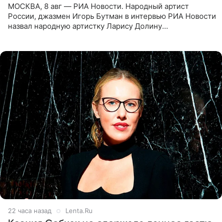
МОСКВА, 8 авг — РИА Новости. Народный артист
России, джазмен Игорь Бутман в интервью РИА Новости
назвал народную артистку Ларису Долину
великолепной певицей и рассказал о желании сделать с
ней новую совместную
22 часа назад
Lenta.Ru