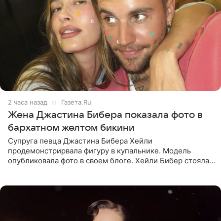
2 часа назад
Газета.Ru
Жена Джастина Бибера показала фото в
бархатном желтом бикини
Супруга певца Джастина Бибера Хейли
продемонстрирвала фигуру в купальнике. Модель
опубликовала фото в своем блоге. Хейли Бибер стояла
перед зеркалом в желтом крошечном бархатном
бикини, которое дополнила