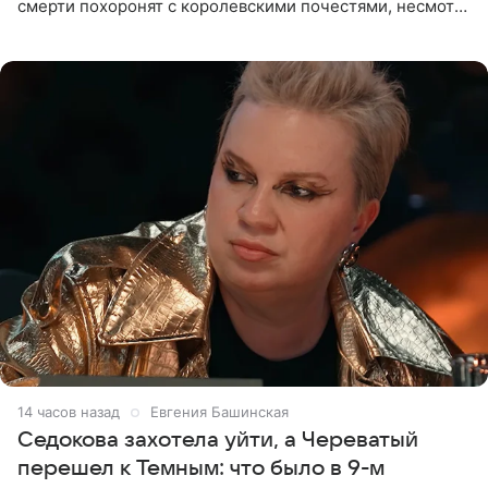
смерти похоронят с королевскими почестями, несмотря
на лишение всех титулов, сообщает Daily Mail со
ссылкой на
14 часов назад
Евгения Башинская
Седокова захотела уйти, а Череватый
перешел к Темным: что было в 9-м