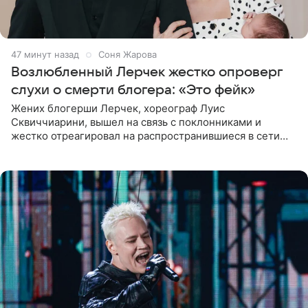
47 минут назад
Соня Жарова
Возлюбленный Лерчек жестко опроверг
слухи о смерти блогера: «Это фейк»
Жених блогерши Лерчек, хореограф Луис
Сквиччиарини, вышел на связь с поклонниками и
жестко отреагировал на распространившиеся в сети
слухи о смерти Валерии Чекалиной. «Это фейк! Я в
шоке, что такие люди