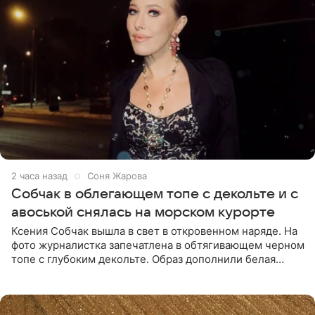
2 часа назад
Соня Жарова
Собчак в облегающем топе с декольте и с
авоськой снялась на морском курорте
Ксения Собчак вышла в свет в откровенном наряде. На
фото журналистка запечатлена в обтягивающем черном
топе с глубоким декольте. Образ дополнили белая
юбка-миди, вьетнамки на платформе и соломенная
шляпа.