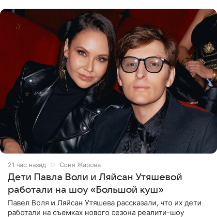
что во время отдыха
21 час назад
Соня Жарова
Дети Павла Воли и Ляйсан Утяшевой
работали на шоу «Большой куш»
Павел Воля и Ляйсан Утяшева рассказали, что их дети
работали на съемках нового сезона реалити-шоу