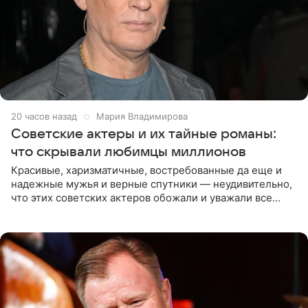
20 часов назад
Мария Владимирова
Советские актеры и их тайные романы:
что скрывали любимцы миллионов
Красивые, харизматичные, востребованные да еще и
надежные мужья и верные спутники — неудивительно,
что этих советских актеров обожали и уважали все
женщины большой страны, и наверняка не раз ставили
их в