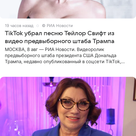
19 часов назад
© РИА Новости
TikTok убрал песню Тейлор Свифт из
видео предвыборного штаба Трампа
МОСКВА, 8 авг — РИА Новости. Видеоролик
предвыборного штаба президента США Дональда
Трампа, недавно опубликованный в соцсети TikTok,
остался без звуковой дорожки в виде песни August
(«Август») американской