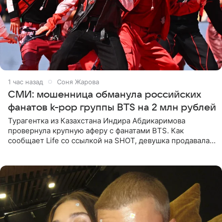
1 час назад
Соня Жарова
СМИ: мошенница обманула российских
фанатов k-pop группы BTS на 2 млн рублей
Турагентка из Казахстана Индира Абдикаримова
провернула крупную аферу с фанатами BTS. Как
сообщает Life со ссылкой на SHOT, девушка продавала
поддельные туры на концерт группы в Пусане. По
данным издания,