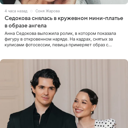
4 часа назад
Соня Жарова
Седокова снялась в кружевном мини-платье
в образе ангела
Анна Седокова выложила ролик, в котором показала
фигуру в откровенном наряде. На кадрах, снятых за
кулисами фотосессии, певица примеряет образ с
ангельскими крыльями за спиной. Главным акцентом
наряда стало