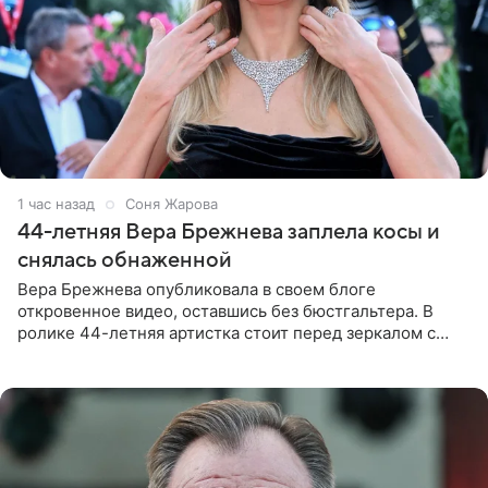
1 час назад
Соня Жарова
44-летняя Вера Брежнева заплела косы и
снялась обнаженной
Вера Брежнева опубликовала в своем блоге
откровенное видео, оставшись без бюстгальтера. В
ролике 44-летняя артистка стоит перед зеркалом с
обнаженной грудью. Волосы певица собрала в косы и
надела головной убор.