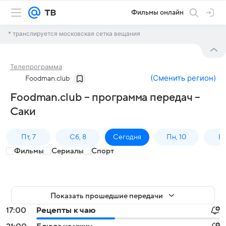
Фильмы онлайн
* транслируется московская сетка вещания
Телепрограмма
(
Сменить регион
)
Foodman.club
Foodman.club – программа передач –
Саки
Пт, 7
Сб, 8
Сегодня
Пн, 10
Вт,
Фильмы
Сериалы
Спорт
Показать прошедшие передачи
17:00
Рецепты к чаю