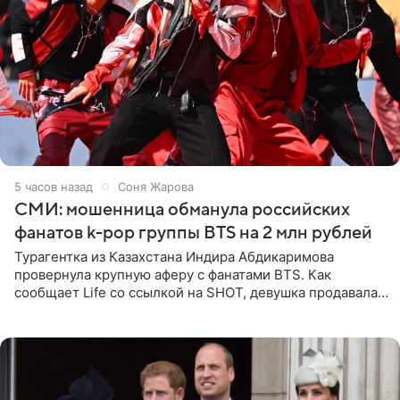
5 часов назад
Соня Жарова
СМИ: мошенница обманула российских
фанатов k-pop группы BTS на 2 млн рублей
Турагентка из Казахстана Индира Абдикаримова
провернула крупную аферу с фанатами BTS. Как
сообщает Life со ссылкой на SHOT, девушка продавала
поддельные туры на концерт группы в Пусане. По
данным издания,