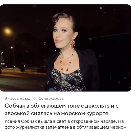
бикини, которое дополнила
6 часов назад
Соня Жарова
Собчак в облегающем топе с декольте и с
авоськой снялась на морском курорте
Ксения Собчак вышла в свет в откровенном наряде. На
фото журналистка запечатлена в обтягивающем черном