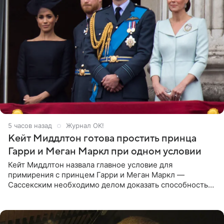
5 часов назад
Журнал OK!
Кейт Миддлтон готова простить принца
Гарри и Меган Маркл при одном условии
Кейт Миддлтон назвала главное условие для
примирения с принцем Гарри и Меган Маркл —
Сассекским необходимо делом доказать способность
хранить семейные тайны и полностью восстановить
подорванное доверие.