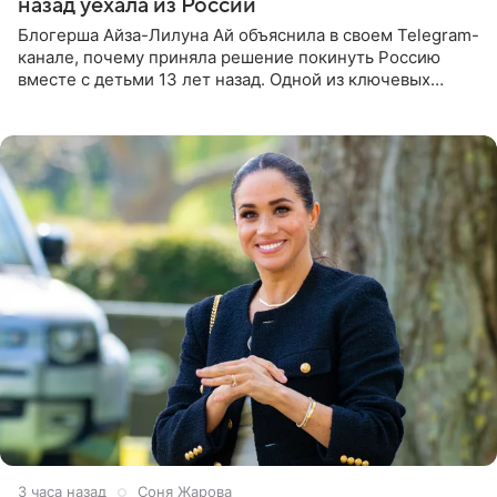
назад уехала из России
Блогерша Айза-Лилуна Ай объяснила в своем Telegram-
канале, почему приняла решение покинуть Россию
вместе с детьми 13 лет назад. Одной из ключевых
причин переезда на Бали стало желание оградить
старшего сына от
3 часа назад
Соня Жарова