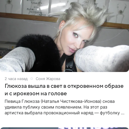
2 часа назад
Соня Жарова
Глюкоза вышла в свет в откровенном образе
и с ирокезом на голове
Певица Глюкоза (Наталья Чистякова-Ионова) снова
удивила публику своим появлением. На этот раз
артистка выбрала провокационный наряд — футболку с
принтом, имитирующим полуобнаженную грудь. Свой
образ Глюкоза