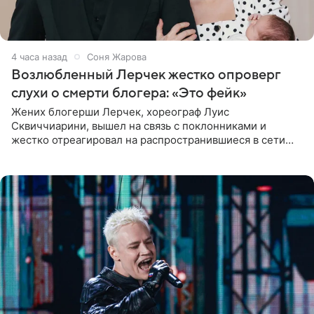
4 часа назад
Соня Жарова
Возлюбленный Лерчек жестко опроверг
слухи о смерти блогера: «Это фейк»
Жених блогерши Лерчек, хореограф Луис
Сквиччиарини, вышел на связь с поклонниками и
жестко отреагировал на распространившиеся в сети
слухи о смерти Валерии Чекалиной. «Это фейк! Я в
шоке, что такие люди