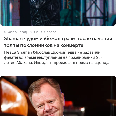
5 часов назад
Соня Жарова
Shaman чудом избежал травм после падения
толпы поклонников на концерте
Певца Shaman (Ярослав Дронов) едва не задавили
фанаты во время выступления на праздновании 95-
летия Абакана. Инцидент произошел прямо на сцене,
подробности сообщает «Абзац». Толпа поклонников
навалилась на