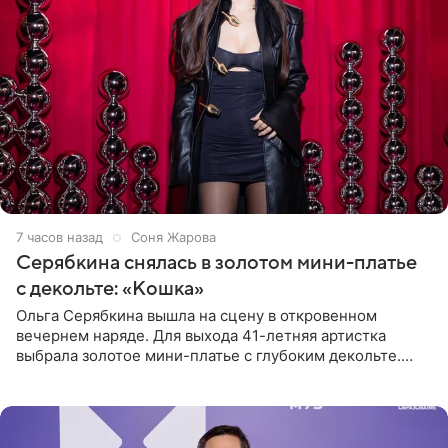
7 часов назад
Соня Жарова
Серябкина снялась в золотом мини-платье
с декольте: «Кошка»
Ольга Серябкина вышла на сцену в откровенном
вечернем наряде. Для выхода 41-летняя артистка
выбрала золотое мини-платье с глубоким декольте.
Дополнением к образу стали бежевые мюли. Стилисты
выпрямили волосы