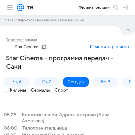
Фильмы онлайн
* транслируется московская сетка вещания
Телепрограмма
(
Сменить регион
)
Star Cinema
Star Cinema – программа передач –
Саки
Чт, 6
Пт, 7
Сегодня
Вс, 9
Пн,
Фильмы
Сериалы
Спорт
05:25
Книжные аллеи. Адреса и строки (Анна
Ахматова)
06:00
Телохранительница