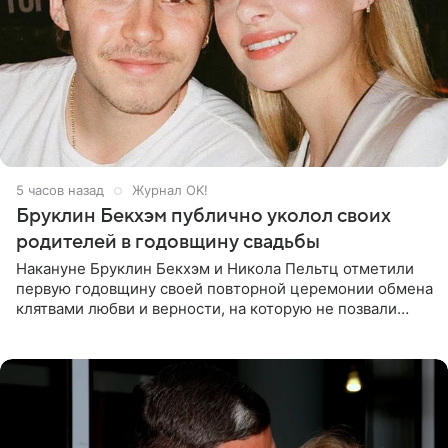
5 часов назад
Журнал OK!
Бруклин Бекхэм публично уколол своих
родителей в годовщину свадьбы
Накануне Бруклин Бекхэм и Никола Пельтц отметили
первую годовщину своей повторной церемонии обмена
клятвами любви и верности, на которую не позвали
никого из клана Бекхэм. По словам инсайдеров, пара
считает это