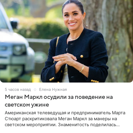
5 часов назад
Елена Нужная
Меган Маркл осудили за поведение на
светском ужине
Американская телеведущая и предприниматель Марта
Стюарт раскритиковала Меган Маркл за манеры на
светском мероприятии. Знаменитость поделилась
деталями личной встречи с герцогиней Сассекской,