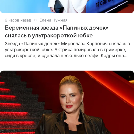
6 часов назад
Елена Нужная
Беременная звезда «Папиных дочек»
снялась в ультракороткой юбке
Звезда «Папиных дочек» Мирослава Карпович снялась в
ультракороткой юбке. Актриса позировала в гримерке,
сидя в кресле, и сделала несколько селфи. Кадры она
опубликовала на личной странице в социальной сети.