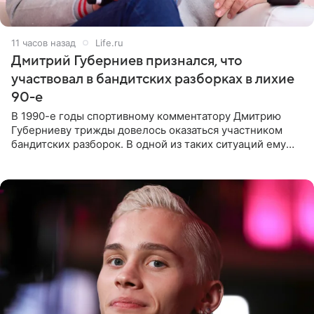
11 часов назад
Life.ru
Дмитрий Губерниев признался, что
участвовал в бандитских разборках в лихие
90-е
В 1990-е годы спортивному комментатору Дмитрию
Губерниеву трижды довелось оказаться участником
бандитских разборок. В одной из таких ситуаций ему
выдали тяжелый предмет и приказали вступить в драку,
однако он