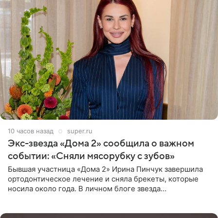
10 часов назад
super.ru
Экс-звезда «Дома 2» сообщила о важном
событии: «Сняли мясорубку с зубов»
Бывшая участница «Дома 2» Ирина Пинчук завершила
ортодонтическое лечение и сняла брекеты, которые
носила около года. В личном блоге звезда
опубликовала видео из кабинета стоматолога, где
показала процесс снятия