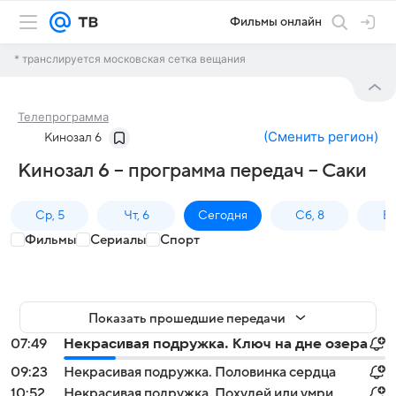
Фильмы онлайн
* транслируется московская сетка вещания
Телепрограмма
(
Сменить регион
)
Кинозал 6
Кинозал 6 – программа передач – Саки
Ср, 5
Чт, 6
Сегодня
Сб, 8
Вс
Фильмы
Сериалы
Спорт
Показать прошедшие передачи
07:49
Некрасивая подружка. Ключ на дне озера
09:23
Некрасивая подружка. Половинка сердца
10:52
Некрасивая подружка. Похудей или умри