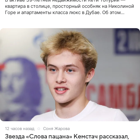
квартира в столице, просторный особняк на Николиной
Горе и апартаменты класса люкс в Дубае. Об этом
сообщает Telegram-канал «Звездач» в рубрике «По
домам». По
12 часов назад
Соня Жарова
Звезда «Слова пацана» Кемстач рассказал,