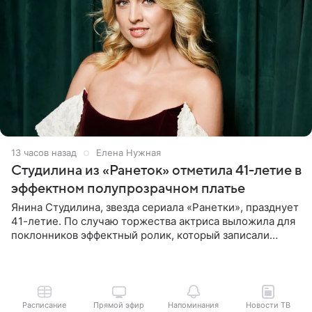
13 часов назад
Елена Нужная
Студилина из «Ранеток» отметила 41-летие в
эффектном полупрозрачном платье
Янина Студилина, звезда сериала «Ранетки», празднует
41-летие. По случаю торжества актриса выложила для
поклонников эффектный ролик, который записали
прошлой ночью. В кадре артистка предстала в
вечернем
Расписание
Прямой эфир
Напоминания
Новости ТВ