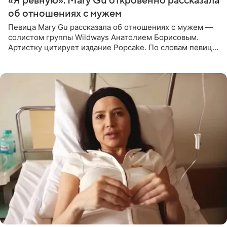
«Я ревную»: Mary Gu откровенно рассказала
об отношениях с мужем
Певица Mary Gu рассказала об отношениях с мужем —
солистом группы Wildways Анатолием Борисовым.
Артистку цитирует издание Popcake. По словам певицы,
залог любви — это принять недостатки другого
человека. Также