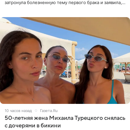
затронула болезненную тему первого брака и заявила,
что чужие судьбы — не ее зона ответственности. От
Валентина
10 часов назад
Газета.Ru
50-летняя жена Михаила Турецкого снялась
с дочерями в бикини