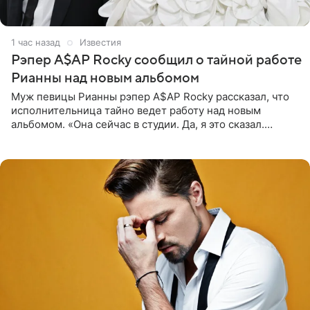
1 час назад
Известия
Рэпер A$AP Rocky сообщил о тайной работе
Рианны над новым альбомом
Муж певицы Рианны рэпер A$AP Rocky рассказал, что
исполнительница тайно ведет работу над новым
альбомом. «Она сейчас в студии. Да, я это сказал.
Прости, детка», — признался рэпер 5 августа в шоу The
Jason Lee