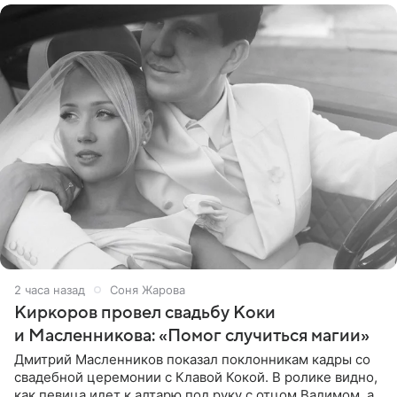
2 часа назад
Соня Жарова
Киркоров провел свадьбу Коки
и Масленникова: «Помог случиться магии»
Дмитрий Масленников показал поклонникам кадры со
свадебной церемонии с Клавой Кокой. В ролике видно,
как певица идет к алтарю под руку с отцом Вадимом, а у