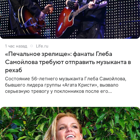
1 час назад
Life.ru
«Печальное зрелище»: фанаты Глеба
Самойлова требуют отправить музыканта в
рехаб
Состояние 56-летнего музыканта Глеба Самойлова,
бывшего лидера группы «Агата Кристи», вызвало
серьезную тревогу у поклонников после его
выступления в Москве. Пользователи соцсетей назвали
происходящее на сцене