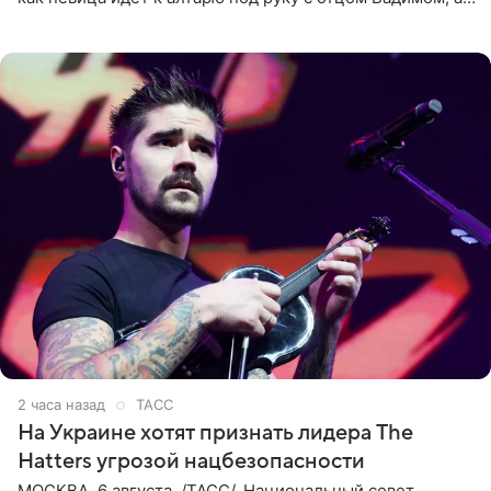
алтаря ее ждут жених и Филипп Киркоров. Именно
2 часа назад
ТАСС
На Украине хотят признать лидера The
Hatters угрозой нацбезопасности
МОСКВА, 6 августа. /ТАСС/. Национальный совет