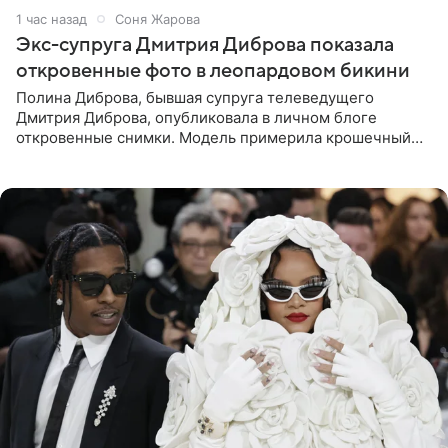
1 час назад
Соня Жарова
Экс-супруга Дмитрия Диброва показала
откровенные фото в леопардовом бикини
Полина Диброва, бывшая супруга телеведущего
Дмитрия Диброва, опубликовала в личном блоге
откровенные снимки. Модель примерила крошечный
бикини с леопардовым принтом и устроила фотосессию
в гардеробной. В