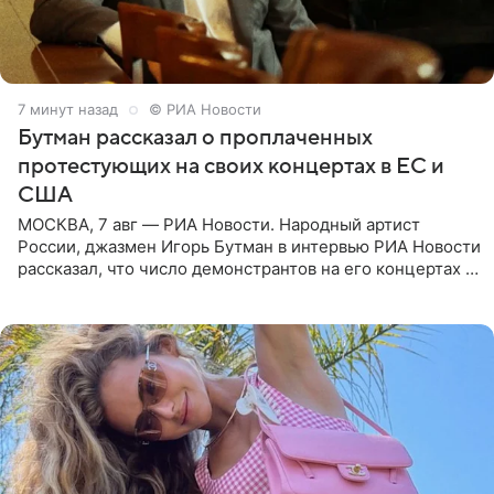
7 минут назад
© РИА Новости
Бутман рассказал о проплаченных
протестующих на своих концертах в ЕС и
США
МОСКВА, 7 авг — РИА Новости. Народный артист
России, джазмен Игорь Бутман в интервью РИА Новости
рассказал, что число демонстрантов на его концертах в
Европе и США росло с 2014 года, и многие из
протестующих,