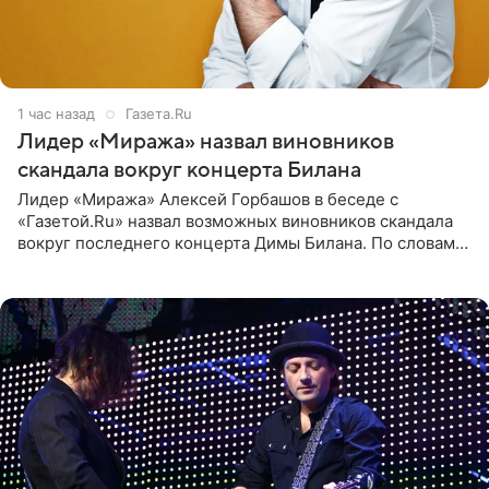
1 час назад
Газета.Ru
Лидер «Миража» назвал виновников
скандала вокруг концерта Билана
Лидер «Миража» Алексей Горбашов в беседе с
«Газетой.Ru» назвал возможных виновников скандала
вокруг последнего концерта Димы Билана. По словам
Горбашова, продумать нюансы сцены, не устроившей
зрителей, должны