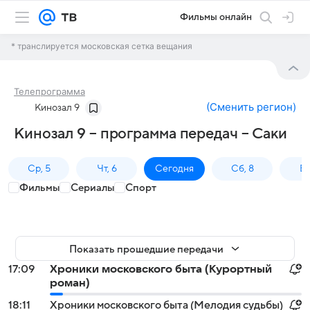
Фильмы онлайн
* транслируется московская сетка вещания
Телепрограмма
(
Сменить регион
)
Кинозал 9
Кинозал 9 – программа передач – Саки
Ср, 5
Чт, 6
Сегодня
Сб, 8
Вс
Фильмы
Сериалы
Спорт
Показать прошедшие передачи
17:09
Хроники московского быта (Курортный
роман)
18:11
Хроники московского быта (Мелодия судьбы)