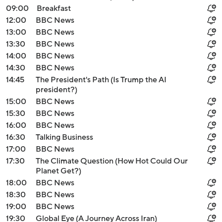
09:00
Breakfast
12:00
BBC News
13:00
BBC News
13:30
BBC News
14:00
BBC News
14:30
BBC News
14:45
The President's Path (Is Trump the AI
president?)
15:00
BBC News
15:30
BBC News
16:00
BBC News
16:30
Talking Business
17:00
BBC News
17:30
The Climate Question (How Hot Could Our
Planet Get?)
18:00
BBC News
18:30
BBC News
19:00
BBC News
19:30
Global Eye (A Journey Across Iran)