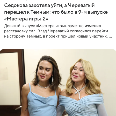
Седокова захотела уйти, а Череватый
перешел к Темным: что было в 9-м выпуске
«Мастера игры-2»
Девятый выпуск «Мастера игры» заметно изменил
расстановку сил. Влад Череватый согласился перейти
на сторону Темных, в проект пришел новый участник, а
Курбан Омаров и Анна Седокова оказались под таким
давлением.