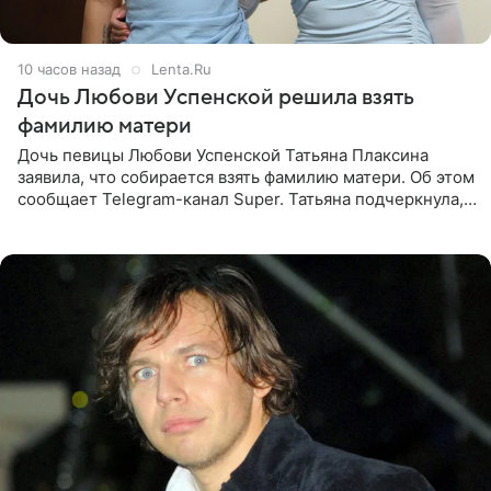
10 часов назад
Lenta.Ru
Дочь Любови Успенской решила взять
фамилию матери
Дочь певицы Любови Успенской Татьяна Плаксина
заявила, что собирается взять фамилию матери. Об этом
сообщает Telegram-канал Super. Татьяна подчеркнула,
что приняла решение о смене фамилии, поскольку
именно от