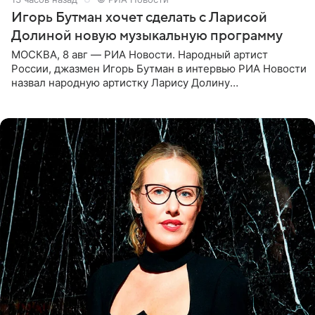
Игорь Бутман хочет сделать с Ларисой
Долиной новую музыкальную программу
МОСКВА, 8 авг — РИА Новости. Народный артист
России, джазмен Игорь Бутман в интервью РИА Новости
назвал народную артистку Ларису Долину
великолепной певицей и рассказал о желании сделать с
ней новую совместную