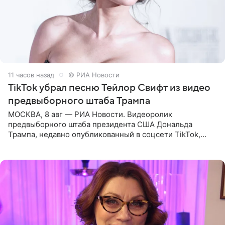
11 часов назад
© РИА Новости
TikTok убрал песню Тейлор Свифт из видео
предвыборного штаба Трампа
МОСКВА, 8 авг — РИА Новости. Видеоролик
предвыборного штаба президента США Дональда
Трампа, недавно опубликованный в соцсети TikTok,
остался без звуковой дорожки в виде песни August
(«Август») американской