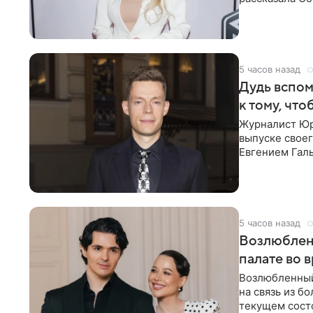
что на
5 часов назад
Дудь вспом
к тому, чт
Журналист Юр
выпуске своег
Евгением Гал
бронхиальной
5 часов назад
Возлюблен
палате во 
Возлюбленный
на связь из б
текущем состо