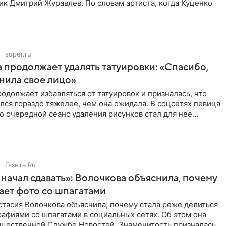
ик Дмитрий Журавлев. По словам артиста, когда Куценко
super.ru
 продолжает удалять татуировки: «Спасибо,
анила свое лицо»
одолжает избавляться от татуировок и призналась, что
лся гораздо тяжелее, чем она ожидала. В соцсетях певица
то очередной сеанс удаления рисунков стал для нее
Газета.Ru
начал сдавать»: Волочкова объяснила, почему
ает фото со шпагатами
тасия Волочкова объяснила, почему стала реже делиться
афиями со шпагатами в социальных сетях. Об этом она
бщественной Службе Новостей. Знаменитость призналась,