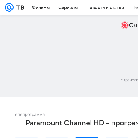
Фильмы
Сериалы
Новости и статьи
Те
См
* трансл
Телепрограмма
Paramount Channel HD – програм