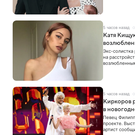
химиотерапии 
5 часов назад
Катя Кищук
возлюбле
Экс-солистка
на расстройст
возлюбленным
Дмитриев).
5 часов назад
Киркоров р
в новогодн
Певец Филипп
проекте. Выст
артист сообщи