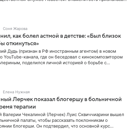
Соня Жарова
нил, как болел астмой в детстве: «Был близок
обы откинуться»
ий Дудь (признан в РФ иностранным агентом) в новом
о YouTube-канала, где он беседовал с кинокомпозитором
ьпериным, поделился личной историей о борьбе с
 астмой в
Елена Нужная
ный Лерчек показал блогершу в больничной
время терапии
 Валерии Чекалиной (Лерчек) Луис Сквиччиарини вышел
ольничной палаты, чтобы рассказать поклонникам о
янии блогерши. Он подтвердил, что основной курс