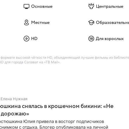
Основные
Центральные
Местные
Образовательн
HD
Для взрослых
формате высокой чёткости HD, объединяющий лучшие фильмы из библиотеки
 для города Салават на «ТВ Mail».
Елена Нужная
юшкина снялась в крошечном бикини: «Не
 дорожаю»
остюшкина Юлия привела в восторг подписчиков
снимком с отдыха. Блогер опубликовала на личной