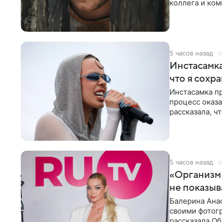
коллега и ком
5 часов назад
Инстасамка
что я сохр
Инстасамка пр
процесс оказа
рассказала, ч
«ужасно
5 часов назад
«Организм 
не показыв
Балерина Анас
своими фотогр
рассказала О