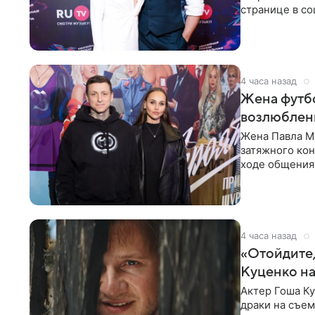
странице в со
время отпуска
4 часа назад
Жена футбо
возлюбленн
Жена Павла Ма
затяжного ко
ходе общения 
раньше судил 
4 часа назад
«Отойдите,
Куценко на
Актер Гоша Ку
драки на съем