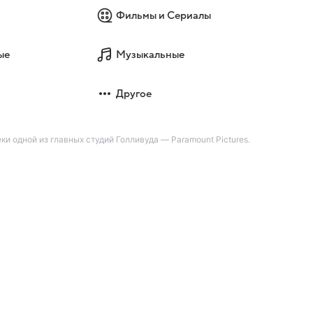
Фильмы и Сериалы
ые
Музыкальные
Другое
 одной из главных студий Голливуда — Paramount Pictures.