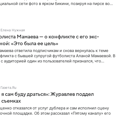
циальной сети фото в ярком бикини, позируя на пирсе во
 в Турции,
Елена Нужная
листа Мамаева — о конфликте с его экс-
ой: «Это была ее цель»
маева ответила подписчикам и снова вернулась к теме
нфликта с бывшей супругой футболиста Аланой Мамаевой. В
с аудиторией один из пользователей признался, что
о
Газета.Ru
 я сам буду драться»: Журавлев поддел
 съемках
ценко отказался от услуг дублера и сам исполнил сцену
очной площадке. Об этом рассказал «Пятому каналу» его