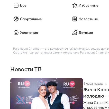
Все
Избранные
Спортивные
Новостные
Увлечения
Детские
Paramount Channel — это круглосуточный киноканал, вещающий в 
Смотрите полную телепрограмму телеканала Paramount Channel HD
Новости ТВ
4 часа назад
Жена Кост
молодею —
Жена Стаса К
откровенным 